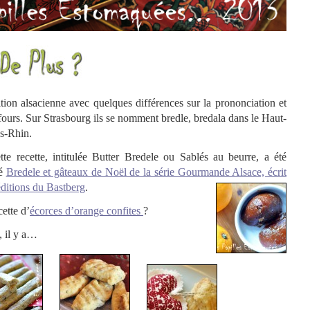
on alsacienne avec quelques différences sur la prononciation et
 fours. Sur Strasbourg ils se nomment bredle, bredala dans le Haut-
as-Rhin.
te recette, intitulée Butter Bredele ou Sablés au beurre, a été
lé
Bredele et gâteaux de Noël de la série Gourmande Alsace, écrit
éditions du Bastberg
.
ette d’
écorces d’orange confites
?
, il y a…