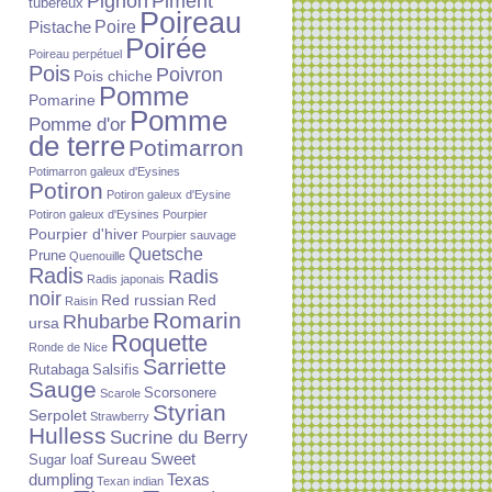
Piment
Pignon
tubéreux
Poireau
Poire
Pistache
Poirée
Poireau perpétuel
Pois
Poivron
Pois chiche
Pomme
Pomarine
Pomme
Pomme d'or
de terre
Potimarron
Potimarron galeux d'Eysines
Potiron
Potiron galeux d'Eysine
Potiron galeux d'Eysines
Pourpier
Pourpier d'hiver
Pourpier sauvage
Quetsche
Prune
Quenouille
Radis
Radis
Radis japonais
noir
Red russian
Red
Raisin
Romarin
Rhubarbe
ursa
Roquette
Ronde de Nice
Sarriette
Rutabaga
Salsifis
Sauge
Scorsonere
Scarole
Styrian
Serpolet
Strawberry
Hulless
Sucrine du Berry
Sureau
Sweet
Sugar loaf
dumpling
Texas
Texan indian