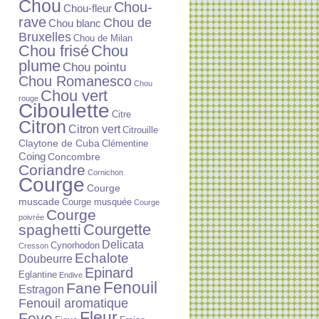
Chou
Chou-
Chou-fleur
rave
Chou de
Chou blanc
Bruxelles
Chou de Milan
Chou frisé
Chou
plume
Chou pointu
Chou Romanesco
Chou
Chou vert
rouge
Ciboulette
Citre
Citron
Citron vert
Citrouille
Claytone de Cuba
Clémentine
Coing
Concombre
Coriandre
Cornichon
Courge
Courge
muscade
Courge musquée
Courge
Courge
poivrée
Courgette
spaghetti
Delicata
Cynorhodon
Cresson
Echalote
Doubeurre
Epinard
Eglantine
Endive
Fenouil
Fane
Estragon
Fenouil aromatique
Fleur
Feve