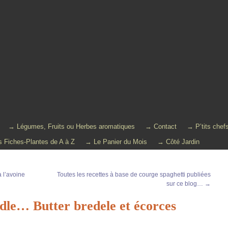
→ Légumes, Fruits ou Herbes aromatiques
→ Contact
→ P’tits chef
 Fiches-Plantes de A à Z
→ Le Panier du Mois
→ Côté Jardin
à l’avoine
Toutes les recettes à base de courge spaghetti publiées
sur ce blog…
→
dle… Butter bredele et écorces