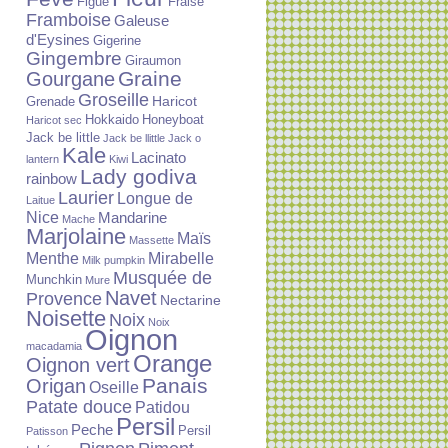
Figue
Fraise
Framboise
Galeuse
d'Eysines
Gigerine
Gingembre
Giraumon
Graine
Gourgane
Groseille
Haricot
Grenade
Hokkaido
Honeyboat
Haricot sec
Jack be little
Jack be llittle
Jack o
Kale
Lacinato
lantern
Kiwi
Lady godiva
rainbow
Laurier
Longue de
Laitue
Nice
Mandarine
Mache
Marjolaine
Maïs
Massette
Menthe
Mirabelle
Milk pumpkin
Musquée de
Munchkin
Mure
Navet
Provence
Nectarine
Noisette
Noix
Noix
Oignon
macadamia
Orange
Oignon vert
Panais
Origan
Oseille
Patate douce
Patidou
Persil
Peche
Persil
Patisson