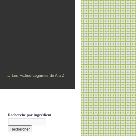
s
→ Les Fiches-Légumes de A à Z
Recherche par ingrédient…