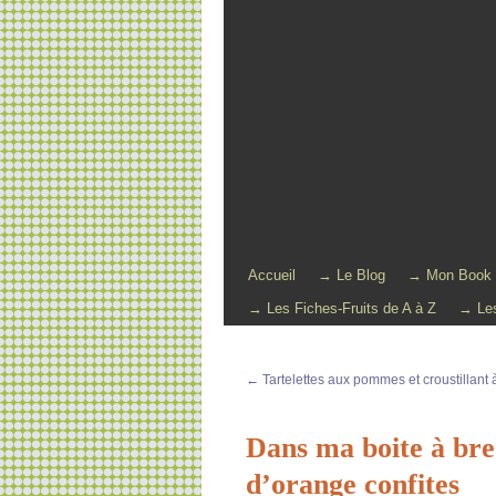
Accueil
→ Le Blog
→ Mon Book
→ Les Fiches-Fruits de A à Z
→ Les
←
Tartelettes aux pommes et croustillant 
Dans ma boite à bre
d’orange confites