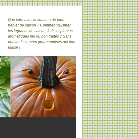
Que faire avec le contenu de mon
panier de saison ? Comment cuisiner
les légumes de saison, fruits et plantes
aromatiques bio ou non traités ? Sans
oublier les autres gourmandises qui font
plaisir !