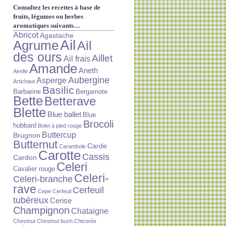
Consultez les recettes à base de
fruits, légumes ou herbes
aromatiques suivants…
Abricot
Agastache
Ail
Agrume
Ail
des ours
Aillet
Ail frais
Amande
Aneth
Airelle
Aubergine
Asperge
Artichaut
Basilic
Barbarine
Bergamote
Bette
Betterave
Blette
Blue ballet
Blue
Brocoli
hubbard
Bolet à pied rouge
Buttercup
Brugnon
Butternut
Carde
Carambole
Carotte
Cassis
Cardon
Celeri
Cavalier rouge
Celeri-
Celeri-branche
rave
Cerfeuil
Cepe
Cerfeuil
tubéreux
Cerise
Champignon
Chataigne
Chestnut
Chestnut bush
Chicorée