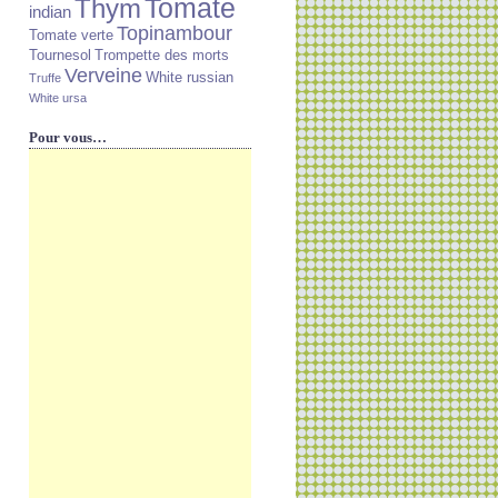
Tomate
Thym
indian
Topinambour
Tomate verte
Tournesol
Trompette des morts
Verveine
White russian
Truffe
White ursa
Pour vous…