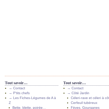
Tout savoir…
Tout savoir…
→ Contact
→ Contact
→ P’tits chefs
→ Côté Jardin
→ Les Fiches-Légumes de A à
Céleri-rave et céleri à cô
Z
Cerfeuil tubéreux
Bette, blette, poirée…
Fèves, Gourganes