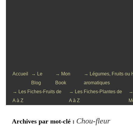
Accueil
→ Le
→ Mon
→ Légumes, Fruits ou 
Blog
Book
aromatiques
→ Les Fiches-Fruits de
→ Les Fiches-Plantes de
→
A à Z
A à Z
M
Chou-fleur
Archives par mot-clé :