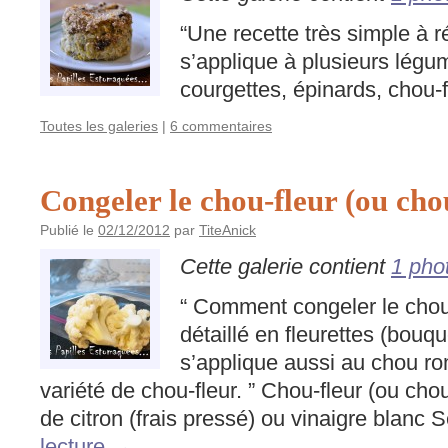
“Une recette très simple à r
s’applique à plusieurs légum
courgettes, épinards, chou-f
Toutes les galeries
|
6 commentaires
Congeler le chou-fleur (ou ch
Publié le
02/12/2012
par
TiteAnick
Cette galerie contient
1 pho
“ Comment congeler le chou-
détaillé en fleurettes (bouq
s’applique aussi au chou r
variété de chou-fleur. ” Chou-fleur (ou c
de citron (frais pressé) ou vinaigre blanc
lecture
→