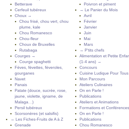
Betterave
Poivron et piment
Cerfeuil tubéreux
→ Le Panier du Mois
Choux →
Avril
Chou frisé, chou vert, chou
Février
plume, kale
Janvier
Chou Romanesco
Juin
Chou-fleur
Mai
Choux de Bruxelles
Mars
Rutabaga
→ P’tits chefs
Courges →
Alimentation et Petite Enfa
Courge spaghetti
(1-4 ans) →
Fèves, fèvettes, fèveroles,
Concours
gourganes
Cuisine Ludique Pour Tou
Navet
Mon Parcours
Panais
Ateliers Culinaires
Patate (douce, sucrée, rose,
On en Parle !
jaune, violette, igname, de
Publications
Malaga…)
Ateliers et Animations
Persil tubéreux
Formations et Conférence
Scorsonères (et salsifis)
On en Parle !
→ Les Fiches-Fruits de A à Z
Publications
Grenade
Chou Romanesco