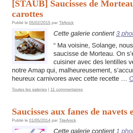
[STAUB] Saucisses de Morteau 
carottes
Publié le
05/02/2015
par
TitAnick
Cette galerie contient
3 pho
“ Ma voisine, Solange, nous
saucisse de Morteau. On s’
cuisiner avec des lentilles v
notre Amap qui, malheureusement, s’accumu
heureux carnivores avec cette recette …
C
Toutes les galeries
|
11 commentaires
Saucisses aux fanes de navets 
Publié le
01/05/2014
par
TiteAnick
Cette galerie contient
1 pho