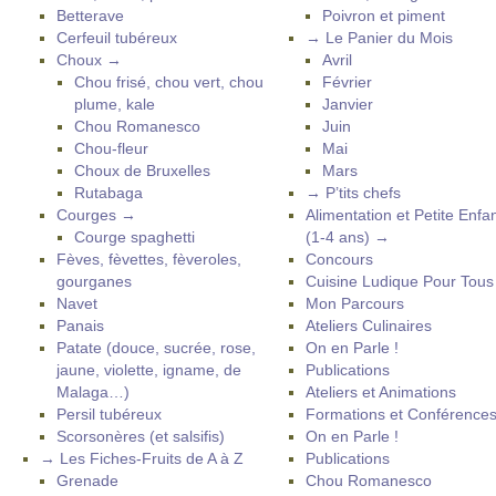
Betterave
Poivron et piment
Cerfeuil tubéreux
→ Le Panier du Mois
Choux →
Avril
Chou frisé, chou vert, chou
Février
plume, kale
Janvier
Chou Romanesco
Juin
Chou-fleur
Mai
Choux de Bruxelles
Mars
Rutabaga
→ P’tits chefs
Courges →
Alimentation et Petite Enfa
Courge spaghetti
(1-4 ans) →
Fèves, fèvettes, fèveroles,
Concours
gourganes
Cuisine Ludique Pour Tou
Navet
Mon Parcours
Panais
Ateliers Culinaires
Patate (douce, sucrée, rose,
On en Parle !
jaune, violette, igname, de
Publications
Malaga…)
Ateliers et Animations
Persil tubéreux
Formations et Conférence
Scorsonères (et salsifis)
On en Parle !
→ Les Fiches-Fruits de A à Z
Publications
Grenade
Chou Romanesco