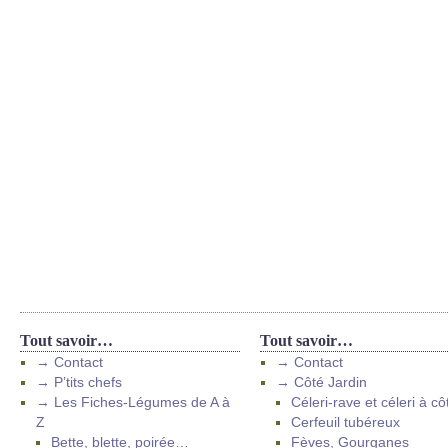
Tout savoir…
Tout savoir…
→ Contact
→ Contact
→ P’tits chefs
→ Côté Jardin
→ Les Fiches-Légumes de A à
Céleri-rave et céleri à cô
Z
Cerfeuil tubéreux
Bette, blette, poirée…
Fèves, Gourganes