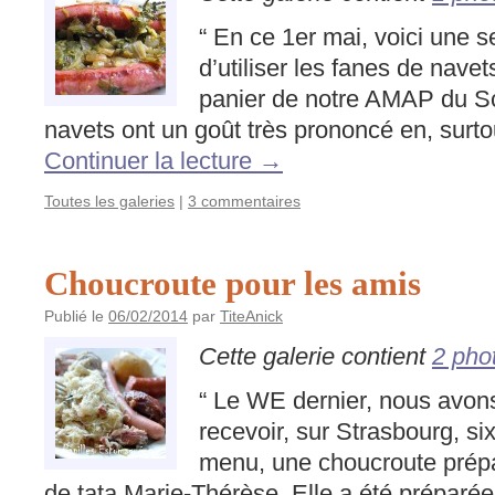
“ En ce 1er mai, voici une s
d’utiliser les fanes de nave
panier de notre AMAP du Sc
navets ont un goût très prononcé en, surtou
Continuer la lecture
→
Toutes les galeries
|
3 commentaires
Choucroute pour les amis
Publié le
06/02/2014
par
TiteAnick
Cette galerie contient
2 pho
“ Le WE dernier, nous avon
recevoir, sur Strasbourg, s
menu, une choucroute prépa
de tata Marie-Thérèse. Elle a été prépar