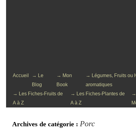
Accueil
→ Le
→ Mon
→ Légumes, Fruits ou 
Blog
Book
aromatiques
→ Les Fiches-Fruits de
→ Les Fiches-Plantes de
→
A à Z
A à Z
M
Porc
Archives de catégorie :