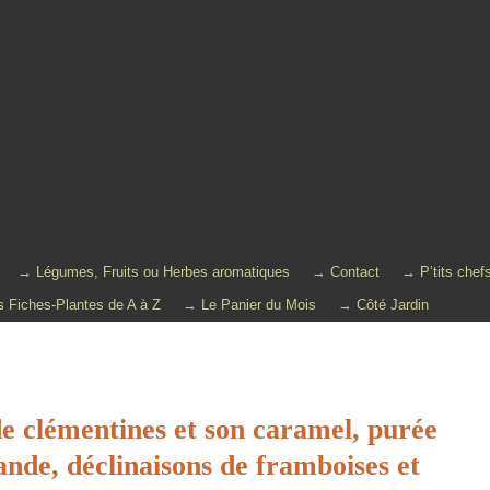
→ Légumes, Fruits ou Herbes aromatiques
→ Contact
→ P’tits chef
 Fiches-Plantes de A à Z
→ Le Panier du Mois
→ Côté Jardin
 de clémentines et son caramel, purée
nde, déclinaisons de framboises et