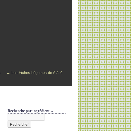
s
→ Les Fiches-Légumes de A à Z
Recherche par ingrédient…