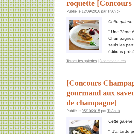
roquette [Concours
Publié le
12/09/2016
par
TitAnick
Cette galerie
“ Une 7ème éd
Champagnes d
seuls les par
éditions pré
Toutes les galeries
|
8 commentaires
[Concours Champagn
gourmand aux saveu
de champagne]
Publié le
05/10/2015
par
TitAnick
Cette galerie
“ J’ai tardé 