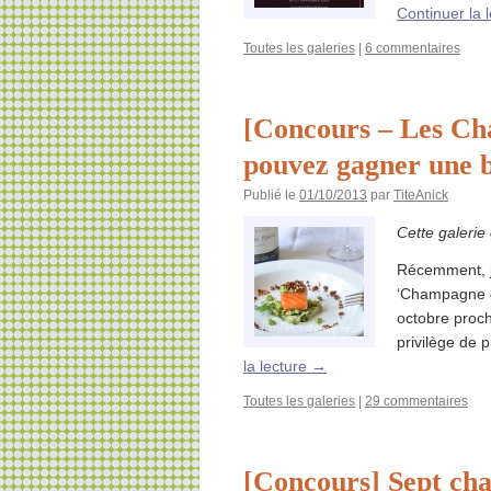
Continuer la 
Toutes les galeries
|
6 commentaires
[Concours – Les Ch
pouvez gagner une 
Publié le
01/10/2013
par
TiteAnick
Cette galerie
Récemment, j’
‘Champagne e
octobre proch
privilège de 
la lecture
→
Toutes les galeries
|
29 commentaires
[Concours] Sept ch