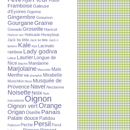
Figue
Fraise
Framboise
Galeuse
d'Eysines
Gigerine
Gingembre
Giraumon
Graine
Gourgane
Groseille
Haricot
Grenade
Hokkaido
Honeyboat
Haricot sec
Jack be little
Jack be llittle
Jack o
Kale
Lacinato
lantern
Kiwi
Lady godiva
rainbow
Laurier
Longue de
Laitue
Nice
Mandarine
Mache
Marjolaine
Maïs
Massette
Menthe
Mirabelle
Milk pumpkin
Musquée de
Munchkin
Mure
Navet
Provence
Nectarine
Noisette
Noix
Noix
Oignon
macadamia
Orange
Oignon vert
Panais
Origan
Oseille
Patate douce
Patidou
Persil
Peche
Persil
Patisson