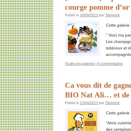
courge pomme d’or
Publié le
30/09/2013
par
TiteAnick
Cette galerie
“ Voici ma p
Les champigno
tubéreux et 
accompagnée
Toutes les galeries
|
6 commentaires
Ca vous dit de gagn
BIO Nat Ali… et de 
Publié le
22/04/2013
par
TiteAnick
Cette galerie
“Amis cuisinie
des centaines