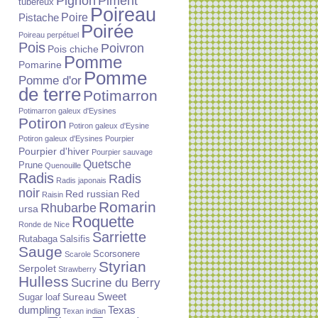
Piment
Pignon
tubéreux
Poireau
Poire
Pistache
Poirée
Poireau perpétuel
Pois
Poivron
Pois chiche
Pomme
Pomarine
Pomme
Pomme d'or
de terre
Potimarron
Potimarron galeux d'Eysines
Potiron
Potiron galeux d'Eysine
Potiron galeux d'Eysines
Pourpier
Pourpier d'hiver
Pourpier sauvage
Quetsche
Prune
Quenouille
Radis
Radis
Radis japonais
noir
Red russian
Red
Raisin
Romarin
Rhubarbe
ursa
Roquette
Ronde de Nice
Sarriette
Rutabaga
Salsifis
Sauge
Scorsonere
Scarole
Styrian
Serpolet
Strawberry
Hulless
Sucrine du Berry
Sureau
Sweet
Sugar loaf
dumpling
Texas
Texan indian