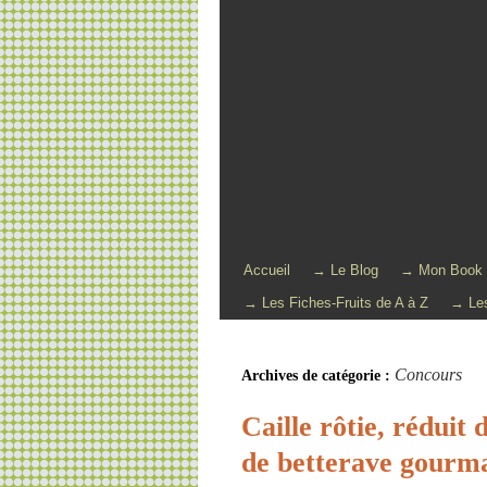
Accueil
→ Le Blog
→ Mon Book
→ Les Fiches-Fruits de A à Z
→ Les
Concours
Archives de catégorie :
Caille rôtie, réduit
de betterave gourma