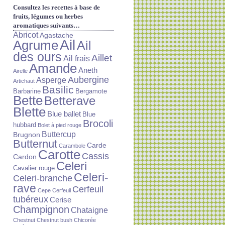
Consultez les recettes à base de
fruits, légumes ou herbes
aromatiques suivants…
Abricot
Agastache
Ail
Agrume
Ail
des ours
Aillet
Ail frais
Amande
Aneth
Airelle
Aubergine
Asperge
Artichaut
Basilic
Barbarine
Bergamote
Bette
Betterave
Blette
Blue ballet
Blue
Brocoli
hubbard
Bolet à pied rouge
Buttercup
Brugnon
Butternut
Carde
Carambole
Carotte
Cassis
Cardon
Celeri
Cavalier rouge
Celeri-
Celeri-branche
rave
Cerfeuil
Cepe
Cerfeuil
tubéreux
Cerise
Champignon
Chataigne
Chestnut
Chestnut bush
Chicorée