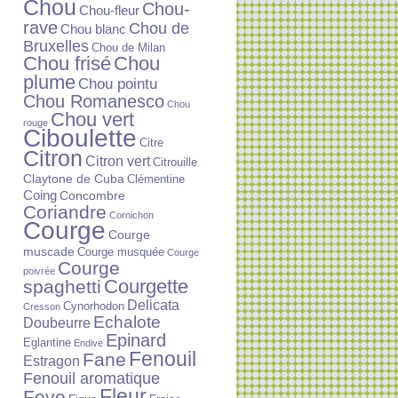
Chou
Chou-
Chou-fleur
rave
Chou de
Chou blanc
Bruxelles
Chou de Milan
Chou frisé
Chou
plume
Chou pointu
Chou Romanesco
Chou
Chou vert
rouge
Ciboulette
Citre
Citron
Citron vert
Citrouille
Claytone de Cuba
Clémentine
Coing
Concombre
Coriandre
Cornichon
Courge
Courge
muscade
Courge musquée
Courge
Courge
poivrée
Courgette
spaghetti
Delicata
Cynorhodon
Cresson
Echalote
Doubeurre
Epinard
Eglantine
Endive
Fenouil
Fane
Estragon
Fenouil aromatique
Fleur
Feve