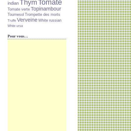
Tomate
Thym
indian
Topinambour
Tomate verte
Tournesol
Trompette des morts
Verveine
White russian
Truffe
White ursa
Pour vous…