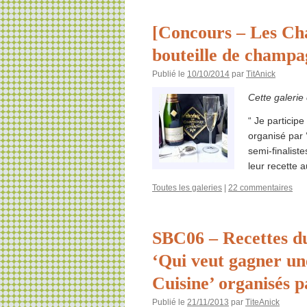
[Concours – Les Ch
bouteille de champa
Publié le
10/10/2014
par
TitAnick
Cette galerie
“ Je particip
organisé par
semi-finalist
leur recette
Toutes les galeries
|
22 commentaires
SBC06 – Recettes du
‘Qui veut gagner un
Cuisine’ organisés 
Publié le
21/11/2013
par
TiteAnick