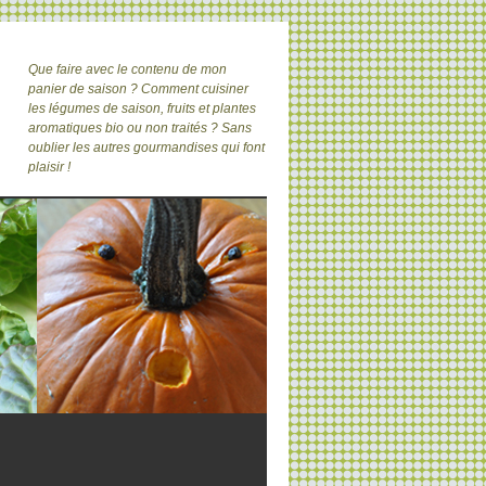
Que faire avec le contenu de mon
panier de saison ? Comment cuisiner
les légumes de saison, fruits et plantes
aromatiques bio ou non traités ? Sans
oublier les autres gourmandises qui font
plaisir !