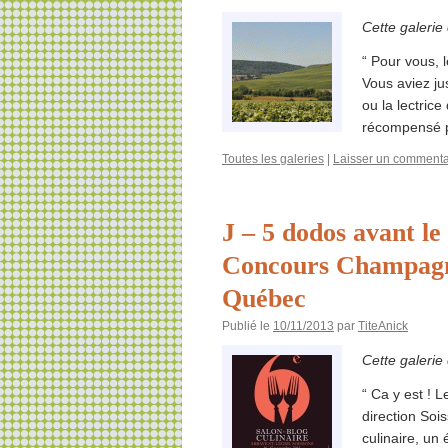
Cette galerie
“ Pour vous,
Vous aviez ju
ou la lectric
récompensé 
Toutes les galeries
|
Laisser un commenta
J – 5 dodos avant le
Concours Champagne
Québec
Publié le
10/11/2013
par
TiteAnick
Cette galerie
“ Ca y est ! 
direction Soi
culinaire, un