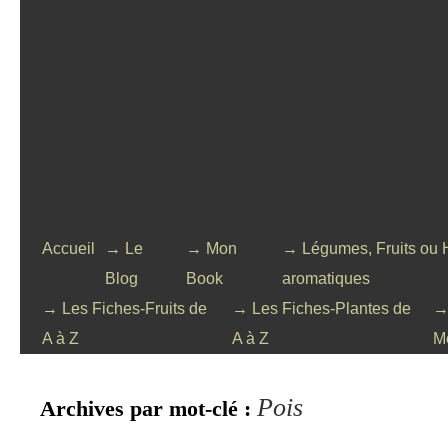
Accueil
→ Le
→ Mon
→ Légumes, Fruits ou 
Blog
Book
aromatiques
→ Les Fiches-Fruits de
→ Les Fiches-Plantes de
→
A à Z
A à Z
M
Pois
Archives par mot-clé :