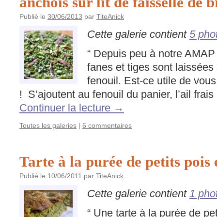
anchois sur lit de faisselle de b
Publié le
30/06/2013
par
TiteAnick
Cette galerie contient
5 pho
“ Depuis peu à notre AMAP 
fanes et tiges sont laissées
fenouil. Est-ce utile de vous
! S’ajoutent au fenouil du panier, l’ail frai
Continuer la lecture
→
Toutes les galeries
|
6 commentaires
Tarte à la purée de petits pois 
Publié le
10/06/2011
par
TiteAnick
Cette galerie contient
1 pho
“ Une tarte à la purée de pet