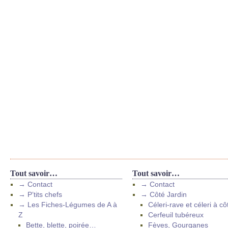
Tout savoir…
Tout savoir…
→ Contact
→ Contact
→ P’tits chefs
→ Côté Jardin
→ Les Fiches-Légumes de A à
Céleri-rave et céleri à cô
Z
Cerfeuil tubéreux
Bette, blette, poirée…
Fèves, Gourganes