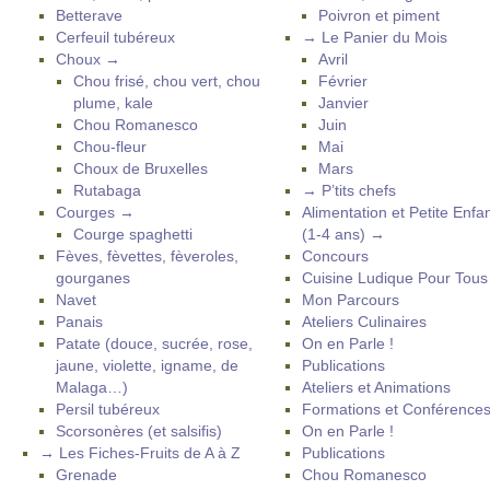
Betterave
Poivron et piment
Cerfeuil tubéreux
→ Le Panier du Mois
Choux →
Avril
Chou frisé, chou vert, chou
Février
plume, kale
Janvier
Chou Romanesco
Juin
Chou-fleur
Mai
Choux de Bruxelles
Mars
Rutabaga
→ P’tits chefs
Courges →
Alimentation et Petite Enfa
Courge spaghetti
(1-4 ans) →
Fèves, fèvettes, fèveroles,
Concours
gourganes
Cuisine Ludique Pour Tou
Navet
Mon Parcours
Panais
Ateliers Culinaires
Patate (douce, sucrée, rose,
On en Parle !
jaune, violette, igname, de
Publications
Malaga…)
Ateliers et Animations
Persil tubéreux
Formations et Conférence
Scorsonères (et salsifis)
On en Parle !
→ Les Fiches-Fruits de A à Z
Publications
Grenade
Chou Romanesco