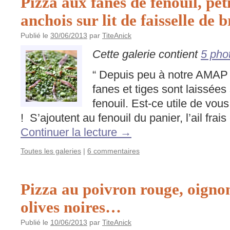
Pizza aux fanes de fenouil, peti
anchois sur lit de faisselle de b
Publié le
30/06/2013
par
TiteAnick
Cette galerie contient
5 pho
“ Depuis peu à notre AMAP 
fanes et tiges sont laissées
fenouil. Est-ce utile de vous
! S’ajoutent au fenouil du panier, l’ail frai
Continuer la lecture
→
Toutes les galeries
|
6 commentaires
Pizza au poivron rouge, oignons
olives noires…
Publié le
10/06/2013
par
TiteAnick