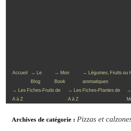
Accueil
→ Le
→ Mon
→ Légumes, Fruits ou 
Blog
Book
aromatiques
→ Les Fiches-Fruits de
→ Les Fiches-Plantes de
→
A à Z
A à Z
M
Pizzas et calzone
Archives de catégorie :