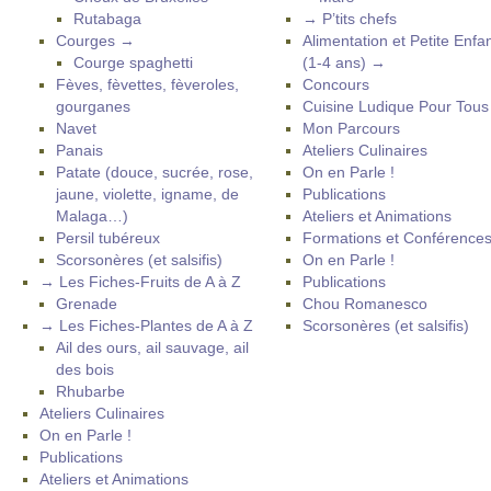
Rutabaga
→ P’tits chefs
Courges →
Alimentation et Petite Enfa
Courge spaghetti
(1-4 ans) →
Fèves, fèvettes, fèveroles,
Concours
gourganes
Cuisine Ludique Pour Tou
Navet
Mon Parcours
Panais
Ateliers Culinaires
Patate (douce, sucrée, rose,
On en Parle !
jaune, violette, igname, de
Publications
Malaga…)
Ateliers et Animations
Persil tubéreux
Formations et Conférence
Scorsonères (et salsifis)
On en Parle !
→ Les Fiches-Fruits de A à Z
Publications
Grenade
Chou Romanesco
→ Les Fiches-Plantes de A à Z
Scorsonères (et salsifis)
Ail des ours, ail sauvage, ail
des bois
Rhubarbe
Ateliers Culinaires
On en Parle !
Publications
Ateliers et Animations