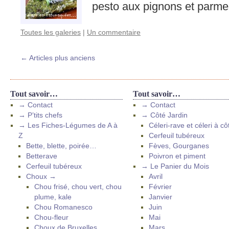
pesto aux pignons et parmes
Toutes les galeries
|
Un commentaire
←
Articles plus anciens
Tout savoir…
Tout savoir…
→ Contact
→ Contact
→ P’tits chefs
→ Côté Jardin
→ Les Fiches-Légumes de A à
Céleri-rave et céleri à cô
Z
Cerfeuil tubéreux
Bette, blette, poirée…
Fèves, Gourganes
Betterave
Poivron et piment
Cerfeuil tubéreux
→ Le Panier du Mois
Choux →
Avril
Chou frisé, chou vert, chou
Février
plume, kale
Janvier
Chou Romanesco
Juin
Chou-fleur
Mai
Choux de Bruxelles
Mars