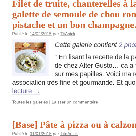
Filet de truite, chanterelles à l
galette de semoule de chou ro
pistache et un bon champagn
Publié le
14/02/2015
par
TitAnick
Cette galerie contient
2 pho
“ En lisant la recette de la 
de chez Alter Gusto… ça a fai
sur mes papilles. Voici ma r
association très fine et gourmande. Et qu
lecture
→
Toutes les galeries
|
Laisser un commentaire
[Base] Pâte à pizza ou à calzo
Publié le
31/01/2015
par
TiteAnick