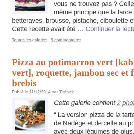
vous ne trouvez pas ? Celle
même principe que la farce 
betteraves, brousse, pistache, ciboulette 
Cette recette avait été …
Continuer la lec
Toutes les galeries
|
9 commentaires
Pizza au potimarron vert [ka
vert], roquette, jambon sec et 
brebis
Publié le
11/12/2014
par
TitAnick
Cette galerie contient
2 pho
“ La version pizza de la tart
de Nadège et de celle au 
avec deux légumes de plus…