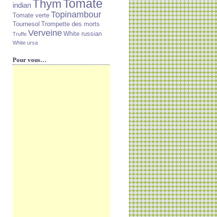
Tomate
Thym
indian
Topinambour
Tomate verte
Tournesol
Trompette des morts
Verveine
White russian
Truffe
White ursa
Pour vous…