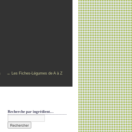
s
→ Les Fiches-Légumes de A à Z
Recherche par ingrédient…