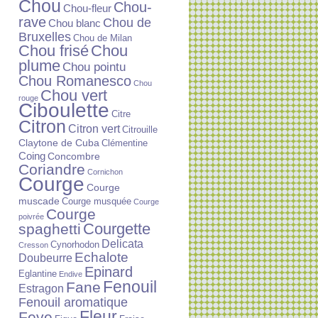
Chou
Chou-
Chou-fleur
rave
Chou de
Chou blanc
Bruxelles
Chou de Milan
Chou frisé
Chou
plume
Chou pointu
Chou Romanesco
Chou
Chou vert
rouge
Ciboulette
Citre
Citron
Citron vert
Citrouille
Claytone de Cuba
Clémentine
Coing
Concombre
Coriandre
Cornichon
Courge
Courge
muscade
Courge musquée
Courge
Courge
poivrée
Courgette
spaghetti
Delicata
Cynorhodon
Cresson
Echalote
Doubeurre
Epinard
Eglantine
Endive
Fenouil
Fane
Estragon
Fenouil aromatique
Fleur
Feve