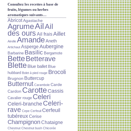
Consultez les recettes à base de
fruits, légumes ou herbes
aromatiques suivants…
Abricot
Agastache
Ail
Agrume
Ail
des ours
Aillet
Ail frais
Amande
Aneth
Airelle
Aubergine
Asperge
Artichaut
Basilic
Barbarine
Bergamote
Bette
Betterave
Blette
Blue ballet
Blue
Brocoli
hubbard
Bolet à pied rouge
Buttercup
Brugnon
Butternut
Carde
Carambole
Carotte
Cassis
Cardon
Celeri
Cavalier rouge
Celeri-
Celeri-branche
rave
Cerfeuil
Cepe
Cerfeuil
tubéreux
Cerise
Champignon
Chataigne
Chestnut
Chestnut bush
Chicorée