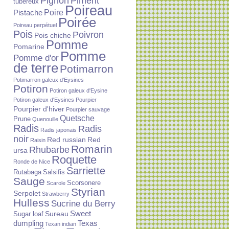
Piment
Pignon
tubéreux
Poireau
Poire
Pistache
Poirée
Poireau perpétuel
Pois
Poivron
Pois chiche
Pomme
Pomarine
Pomme
Pomme d'or
de terre
Potimarron
Potimarron galeux d'Eysines
Potiron
Potiron galeux d'Eysine
Potiron galeux d'Eysines
Pourpier
Pourpier d'hiver
Pourpier sauvage
Quetsche
Prune
Quenouille
Radis
Radis
Radis japonais
noir
Red russian
Red
Raisin
Romarin
Rhubarbe
ursa
Roquette
Ronde de Nice
Sarriette
Rutabaga
Salsifis
Sauge
Scorsonere
Scarole
Styrian
Serpolet
Strawberry
Hulless
Sucrine du Berry
Sureau
Sweet
Sugar loaf
dumpling
Texas
Texan indian