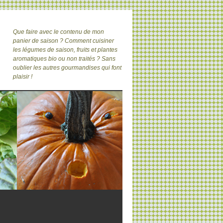
Que faire avec le contenu de mon
panier de saison ? Comment cuisiner
les légumes de saison, fruits et plantes
aromatiques bio ou non traités ? Sans
oublier les autres gourmandises qui font
plaisir !