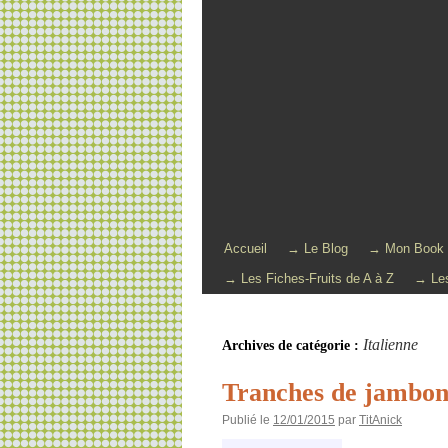
Accueil
→ Le Blog
→ Mon Book
→ Les Fiches-Fruits de A à Z
→ Les
Italienne
Archives de catégorie :
Tranches de jambon 
Publié le
12/01/2015
par
TitAnick