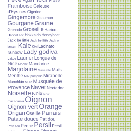
Figue
Fraise
Framboise
Galeuse
d'Eysines
Gigerine
Gingembre
Giraumon
Graine
Gourgane
Groseille
Haricot
Grenade
Hokkaido
Honeyboat
Haricot sec
Jack be little
Jack be llittle
Jack o
Kale
Lacinato
lantern
Kiwi
Lady godiva
rainbow
Laurier
Longue de
Laitue
Nice
Mandarine
Mache
Marjolaine
Maïs
Massette
Menthe
Mirabelle
Milk pumpkin
Musquée de
Munchkin
Mure
Navet
Provence
Nectarine
Noisette
Noix
Noix
Oignon
macadamia
Orange
Oignon vert
Panais
Origan
Oseille
Patate douce
Patidou
Persil
Peche
Persil
Patisson