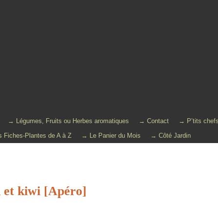
→ Légumes, Fruits ou Herbes aromatiques
→ Contact
→ P’tits chef
 Fiches-Plantes de A à Z
→ Le Panier du Mois
→ Côté Jardin
et kiwi [Apéro]