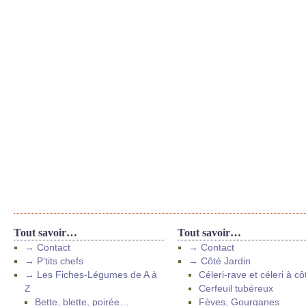
Tout savoir…
Tout savoir…
→ Contact
→ Contact
→ P’tits chefs
→ Côté Jardin
→ Les Fiches-Légumes de A à
Céleri-rave et céleri à cô
Z
Cerfeuil tubéreux
Bette, blette, poirée…
Fèves, Gourganes