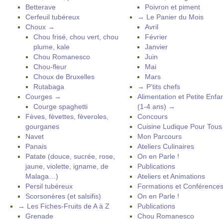
Betterave
Poivron et piment
Cerfeuil tubéreux
→ Le Panier du Mois
Choux →
Avril
Chou frisé, chou vert, chou
Février
plume, kale
Janvier
Chou Romanesco
Juin
Chou-fleur
Mai
Choux de Bruxelles
Mars
Rutabaga
→ P’tits chefs
Courges →
Alimentation et Petite Enfa
Courge spaghetti
(1-4 ans) →
Fèves, fèvettes, fèveroles,
Concours
gourganes
Cuisine Ludique Pour Tou
Navet
Mon Parcours
Panais
Ateliers Culinaires
Patate (douce, sucrée, rose,
On en Parle !
jaune, violette, igname, de
Publications
Malaga…)
Ateliers et Animations
Persil tubéreux
Formations et Conférence
Scorsonères (et salsifis)
On en Parle !
→ Les Fiches-Fruits de A à Z
Publications
Grenade
Chou Romanesco