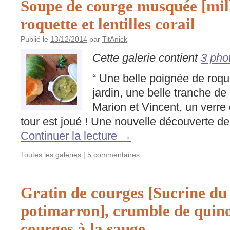
Soupe de courge musquée [mil
roquette et lentilles corail
Publié le
13/12/2014
par
TitAnick
Cette galerie contient
3 pho
“ Une belle poignée de roqu
jardin, une belle tranche d
Marion et Vincent, un verre d
tour est joué ! Une nouvelle découverte d
Continuer la lecture
→
Toutes les galeries
|
5 commentaires
Gratin de courges [Sucrine du
potimarron], crumble de quino
courges à la sauge