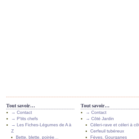
Tout savoir…
Tout savoir…
→ Contact
→ Contact
→ P’tits chefs
→ Côté Jardin
→ Les Fiches-Légumes de A à
Céleri-rave et céleri à cô
Z
Cerfeuil tubéreux
Bette, blette, poirée…
Fèves, Gourganes