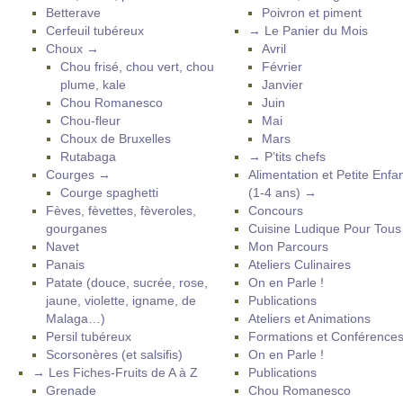
Betterave
Poivron et piment
Cerfeuil tubéreux
→ Le Panier du Mois
Choux →
Avril
Chou frisé, chou vert, chou
Février
plume, kale
Janvier
Chou Romanesco
Juin
Chou-fleur
Mai
Choux de Bruxelles
Mars
Rutabaga
→ P’tits chefs
Courges →
Alimentation et Petite Enfa
Courge spaghetti
(1-4 ans) →
Fèves, fèvettes, fèveroles,
Concours
gourganes
Cuisine Ludique Pour Tou
Navet
Mon Parcours
Panais
Ateliers Culinaires
Patate (douce, sucrée, rose,
On en Parle !
jaune, violette, igname, de
Publications
Malaga…)
Ateliers et Animations
Persil tubéreux
Formations et Conférence
Scorsonères (et salsifis)
On en Parle !
→ Les Fiches-Fruits de A à Z
Publications
Grenade
Chou Romanesco