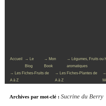
Accueil
→ Le
→ Mon
→ Légumes, Fruits ou 
Blog
Book
aromatiques
→ Les Fiches-Fruits de
→ Les Fiches-Plantes de
→
A à Z
A à Z
M
Sucrine du Berry
Archives par mot-clé :