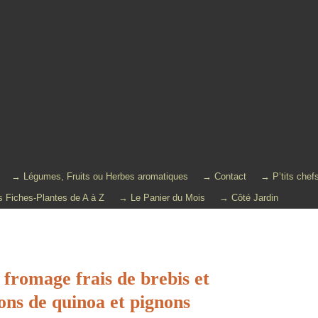
→ Légumes, Fruits ou Herbes aromatiques
→ Contact
→ P’tits chef
 Fiches-Plantes de A à Z
→ Le Panier du Mois
→ Côté Jardin
 fromage frais de brebis et
cons de quinoa et pignons