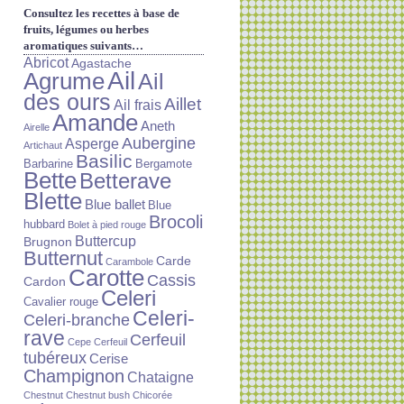
Consultez les recettes à base de
fruits, légumes ou herbes
aromatiques suivants…
Abricot
Agastache
Ail
Agrume
Ail
des ours
Aillet
Ail frais
Amande
Aneth
Airelle
Aubergine
Asperge
Artichaut
Basilic
Barbarine
Bergamote
Bette
Betterave
Blette
Blue ballet
Blue
Brocoli
hubbard
Bolet à pied rouge
Buttercup
Brugnon
Butternut
Carde
Carambole
Carotte
Cassis
Cardon
Celeri
Cavalier rouge
Celeri-
Celeri-branche
rave
Cerfeuil
Cepe
Cerfeuil
tubéreux
Cerise
Champignon
Chataigne
Chestnut
Chestnut bush
Chicorée