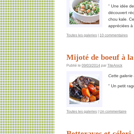
“ Une idée de
découvert réc
chou kale. Ces
appréciées 
Toutes les galeries
|
10 commentaires
Mijoté de boeuf à la
Publié le
09/03/2014
par
TiteAnick
Cette galerie
“ Un petit ra
Toutes les galeries
|
Un commentaire
Betteraves et céleri