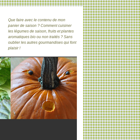
Que faire avec le contenu de mon
panier de saison ? Comment cuisiner
les légumes de saison, fruits et plantes
aromatiques bio ou non traités ? Sans
oublier les autres gourmandises qui font
plaisir !