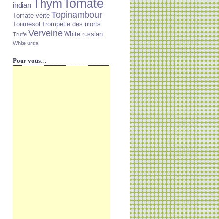
Tomate
Thym
indian
Topinambour
Tomate verte
Tournesol
Trompette des morts
Verveine
White russian
Truffe
White ursa
Pour vous…