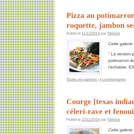
Pizza au potimarron
roquette, jambon sec
Publié le
11/12/2014
par
TitAnick
Cette galerie
“ La version 
potimarron d
l’échalote. E
Toutes les galeries
|
4 commentaires
Courge [texas india
céleri-rave et fenoui
Publié le
22/11/2014
par
TitAnick
Cette galerie