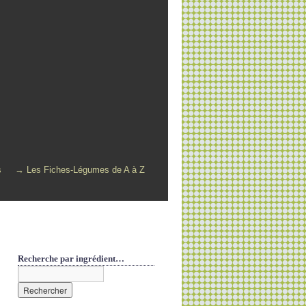
s
→ Les Fiches-Légumes de A à Z
Recherche par ingrédient…