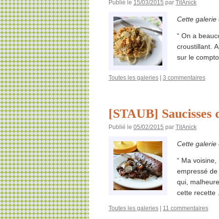
Publié le
15/03/2015
par
TitAnick
Cette galerie
“ On a beauco
croustillant. 
sur le comptoi
Toutes les galeries
|
3 commentaires
[STAUB] Saucisses d
Publié le
05/02/2015
par
TitAnick
Cette galerie
“ Ma voisine,
empressé de l
qui, malheure
cette recett
Toutes les galeries
|
11 commentaires