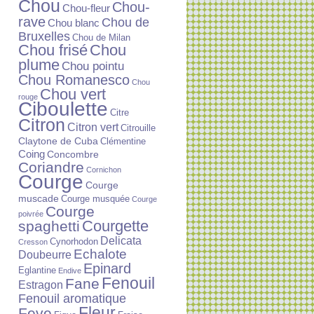
Chou
Chou-
Chou-fleur
rave
Chou de
Chou blanc
Bruxelles
Chou de Milan
Chou frisé
Chou
plume
Chou pointu
Chou Romanesco
Chou
Chou vert
rouge
Ciboulette
Citre
Citron
Citron vert
Citrouille
Claytone de Cuba
Clémentine
Coing
Concombre
Coriandre
Cornichon
Courge
Courge
muscade
Courge musquée
Courge
Courge
poivrée
Courgette
spaghetti
Delicata
Cynorhodon
Cresson
Echalote
Doubeurre
Epinard
Eglantine
Endive
Fenouil
Fane
Estragon
Fenouil aromatique
Fleur
Feve