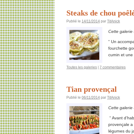
Steaks de chou poêl
Publié le
14/11/2014
par
TitAnick
Cette galerie
“ Un accompa
fourchette go
cumin et une 
Toutes les galeries
|
7 commentaires
Tian provençal
Publié le
06/11/2014
par
TitAnick
Cette galerie
“ Avant d’hab
provençale a
légumes du jar