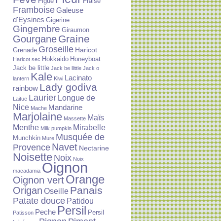
Figue
Fraise
Framboise
Galeuse
d'Eysines
Gigerine
Gingembre
Giraumon
Graine
Gourgane
Groseille
Haricot
Grenade
Hokkaido
Honeyboat
Haricot sec
Jack be little
Jack be llittle
Jack o
Kale
Lacinato
lantern
Kiwi
Lady godiva
rainbow
Laurier
Longue de
Laitue
Nice
Mandarine
Mache
Marjolaine
Maïs
Massette
Menthe
Mirabelle
Milk pumpkin
Musquée de
Munchkin
Mure
Navet
Provence
Nectarine
Noisette
Noix
Noix
Oignon
macadamia
Orange
Oignon vert
Panais
Origan
Oseille
Patate douce
Patidou
Persil
Peche
Persil
Patisson