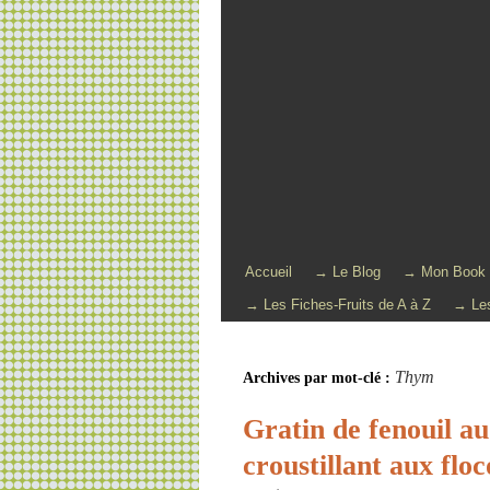
Accueil
→ Le Blog
→ Mon Book
→ Les Fiches-Fruits de A à Z
→ Les
Thym
Archives par mot-clé :
Gratin de fenouil au
croustillant aux flo