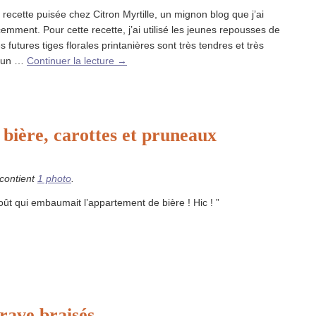
 recette puisée chez Citron Myrtille, un mignon blog que j’ai
emment. Pour cette recette, j’ai utilisé les jeunes repousses de
 futures tiges florales printanières sont très tendres et très
à un …
Continuer la lecture
→
 bière, carottes et pruneaux
 contient
1 photo
.
goût qui embaumait l’appartement de bière ! Hic ! ”
-rave braisés