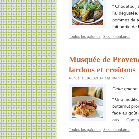
“ Chouette, j’
l’ai dégustée
pommes de te
fait partie de
Toutes les galeries
|
3 commentaires
Musquée de Provence
lardons et croûtons
Publié le
19/11/2014
par
TitAnick
Cette galerie
“ Une modific
butternut pro
fade au goût 
aux …
Contin
Toutes les galeries
|
8 commentaires