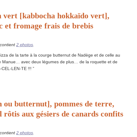
 vert [kabbocha hokkaïdo vert],
 et fromage frais de brebis
 contient
2 photos
.
pizza de la tarte à la courge butternut de Nadège et de celle au
e Manue… avec deux légumes de plus… de la roquette et de
X-CEL-LEN-TE !!! ”
n ou butternut], pommes de terre,
l rôtis aux gésiers de canards confits
 contient
2 photos
.