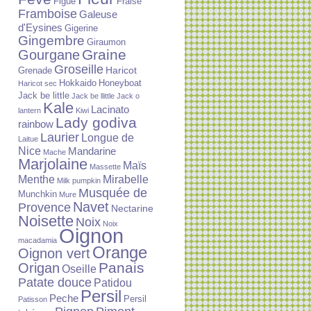
Figue
Fraise
Framboise
Galeuse
d'Eysines
Gigerine
Gingembre
Giraumon
Graine
Gourgane
Groseille
Haricot
Grenade
Hokkaido
Honeyboat
Haricot sec
Jack be little
Jack be llittle
Jack o
Kale
Lacinato
lantern
Kiwi
Lady godiva
rainbow
Laurier
Longue de
Laitue
Nice
Mandarine
Mache
Marjolaine
Maïs
Massette
Menthe
Mirabelle
Milk pumpkin
Musquée de
Munchkin
Mure
Navet
Provence
Nectarine
Noisette
Noix
Noix
Oignon
macadamia
Orange
Oignon vert
Panais
Origan
Oseille
Patate douce
Patidou
Persil
Peche
Persil
Patisson