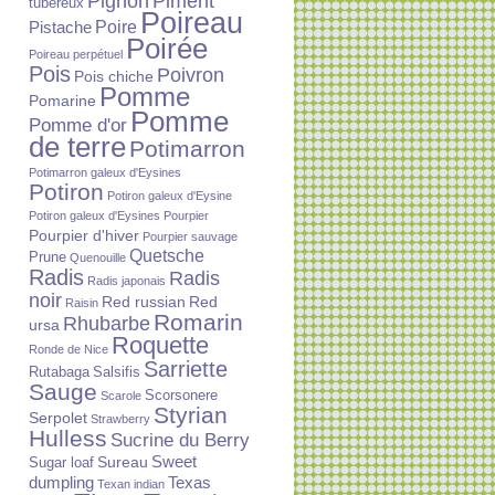
Piment
Pignon
tubéreux
Poireau
Poire
Pistache
Poirée
Poireau perpétuel
Pois
Poivron
Pois chiche
Pomme
Pomarine
Pomme
Pomme d'or
de terre
Potimarron
Potimarron galeux d'Eysines
Potiron
Potiron galeux d'Eysine
Potiron galeux d'Eysines
Pourpier
Pourpier d'hiver
Pourpier sauvage
Quetsche
Prune
Quenouille
Radis
Radis
Radis japonais
noir
Red russian
Red
Raisin
Romarin
Rhubarbe
ursa
Roquette
Ronde de Nice
Sarriette
Rutabaga
Salsifis
Sauge
Scorsonere
Scarole
Styrian
Serpolet
Strawberry
Hulless
Sucrine du Berry
Sureau
Sweet
Sugar loaf
dumpling
Texas
Texan indian