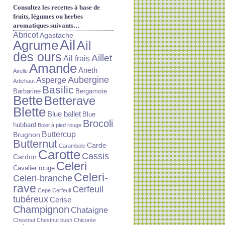
Consultez les recettes à base de
fruits, légumes ou herbes
aromatiques suivants…
Abricot
Agastache
Ail
Agrume
Ail
des ours
Aillet
Ail frais
Amande
Aneth
Airelle
Aubergine
Asperge
Artichaut
Basilic
Barbarine
Bergamote
Bette
Betterave
Blette
Blue ballet
Blue
Brocoli
hubbard
Bolet à pied rouge
Buttercup
Brugnon
Butternut
Carde
Carambole
Carotte
Cassis
Cardon
Celeri
Cavalier rouge
Celeri-
Celeri-branche
rave
Cerfeuil
Cepe
Cerfeuil
tubéreux
Cerise
Champignon
Chataigne
Chestnut
Chestnut bush
Chicorée