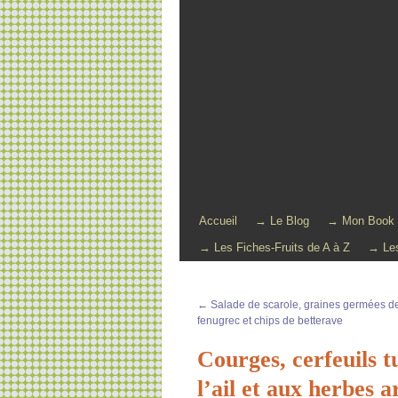
Accueil
→ Le Blog
→ Mon Book
→ Les Fiches-Fruits de A à Z
→ Les
←
Salade de scarole, graines germées de
fenugrec et chips de betterave
Courges, cerfeuils 
l’ail et aux herbes