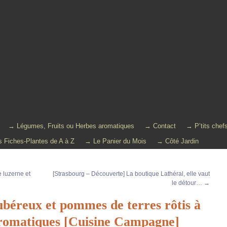
→ Légumes, Fruits ou Herbes aromatiques
→ Contact
→ P’tits chef
 Fiches-Plantes de A à Z
→ Le Panier du Mois
→ Côté Jardin
 luzerne et
[Strasbourg – Découverte] La boutique Lathéral, elle vaut
le détour…
→
tubéreux et pommes de terres rôtis à
 aromatiques [Cuisine Campagne]