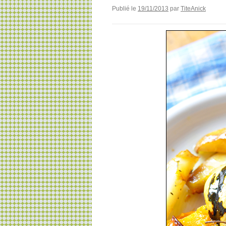
Publié le
19/11/2013
par
TiteAnick