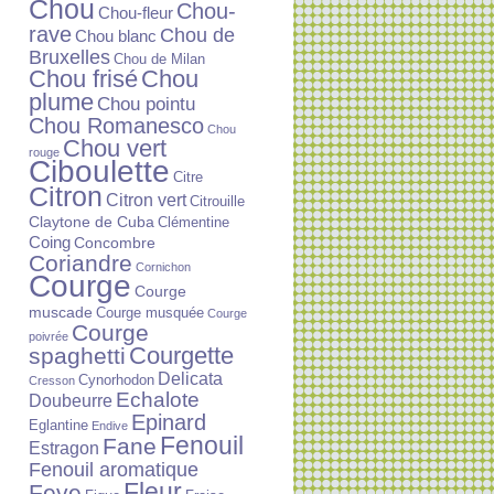
Chou
Chou-
Chou-fleur
rave
Chou de
Chou blanc
Bruxelles
Chou de Milan
Chou frisé
Chou
plume
Chou pointu
Chou Romanesco
Chou
Chou vert
rouge
Ciboulette
Citre
Citron
Citron vert
Citrouille
Claytone de Cuba
Clémentine
Coing
Concombre
Coriandre
Cornichon
Courge
Courge
muscade
Courge musquée
Courge
Courge
poivrée
Courgette
spaghetti
Delicata
Cynorhodon
Cresson
Echalote
Doubeurre
Epinard
Eglantine
Endive
Fenouil
Fane
Estragon
Fenouil aromatique
Fleur
Feve