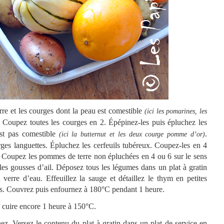
re et les courges dont la peau est comestible
(ici les pomarines, les
. Coupez toutes les courges en 2. Épépinez-les puis épluchez les
est pas comestible
.
(ici la butternut et les deux courge pomme d’or)
ges languettes. Épluchez les cerfeuils tubéreux. Coupez-les en 4
r. Coupez les pommes de terre non épluchées en 4 ou 6 sur le sens
les gousses d’ail. Déposez tous les légumes dans un plat à gratin
 verre d’eau. Effeuillez la sauge et détaillez le thym en petites
es. Couvrez puis enfournez à 180°C pendant 1 heure.
 cuire encore 1 heure à 150°C.
ez. Versez le contenu du plat à gratin dans un plat de service en