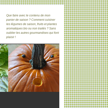
Que faire avec le contenu de mon
panier de saison ? Comment cuisiner
les légumes de saison, fruits et plantes
aromatiques bio ou non traités ? Sans
oublier les autres gourmandises qui font
plaisir !