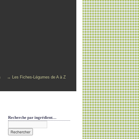
s
→ Les Fiches-Légumes de A à Z
Recherche par ingrédient…