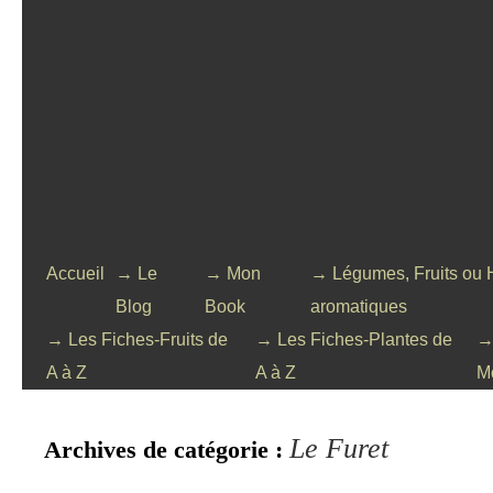
Accueil
→ Le
→ Mon
→ Légumes, Fruits ou 
Blog
Book
aromatiques
→ Les Fiches-Fruits de
→ Les Fiches-Plantes de
→
A à Z
A à Z
M
Le Furet
Archives de catégorie :