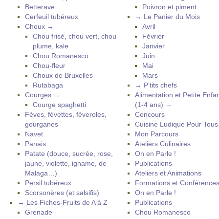
Betterave
Poivron et piment
Cerfeuil tubéreux
→ Le Panier du Mois
Choux →
Avril
Chou frisé, chou vert, chou
Février
plume, kale
Janvier
Chou Romanesco
Juin
Chou-fleur
Mai
Choux de Bruxelles
Mars
Rutabaga
→ P’tits chefs
Courges →
Alimentation et Petite Enfa
Courge spaghetti
(1-4 ans) →
Fèves, fèvettes, fèveroles,
Concours
gourganes
Cuisine Ludique Pour Tou
Navet
Mon Parcours
Panais
Ateliers Culinaires
Patate (douce, sucrée, rose,
On en Parle !
jaune, violette, igname, de
Publications
Malaga…)
Ateliers et Animations
Persil tubéreux
Formations et Conférence
Scorsonères (et salsifis)
On en Parle !
→ Les Fiches-Fruits de A à Z
Publications
Grenade
Chou Romanesco