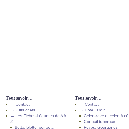
Tout savoir…
Tout savoir…
→ Contact
→ Contact
→ P’tits chefs
→ Côté Jardin
→ Les Fiches-Légumes de A à
Céleri-rave et céleri à cô
Z
Cerfeuil tubéreux
Bette, blette, poirée…
Fèves, Gourganes