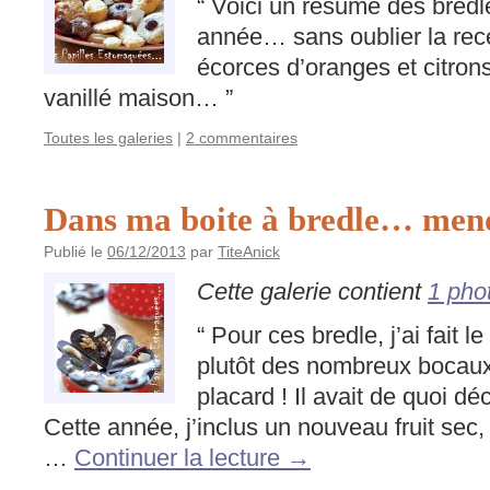
“ Voici un résumé des bredl
année… sans oublier la rec
écorces d’oranges et citrons
vanillé maison… ”
Toutes les galeries
|
2 commentaires
Dans ma boite à bredle… men
Publié le
06/12/2013
par
TiteAnick
Cette galerie contient
1 pho
“ Pour ces bredle, j’ai fait 
plutôt des nombreux bocaux
placard ! Il avait de quoi d
Cette année, j’inclus un nouveau fruit sec, 
…
Continuer la lecture
→