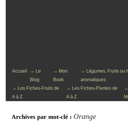
Accueil
→ Le
→ Mon
→ Légumes, Fruits ou 
Blog
Book
aromatiques
→ Les Fiches-Fruits de
→ Les Fiches-Plantes de
→
A à Z
A à Z
M
Orange
Archives par mot-clé :