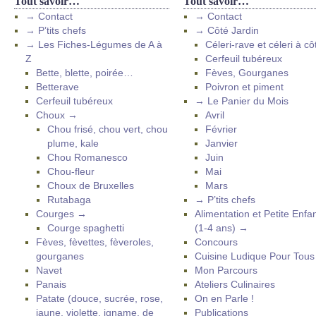
Tout savoir…
Tout savoir…
→ Contact
→ Contact
→ P’tits chefs
→ Côté Jardin
→ Les Fiches-Légumes de A à
Céleri-rave et céleri à cô
Z
Cerfeuil tubéreux
Bette, blette, poirée…
Fèves, Gourganes
Betterave
Poivron et piment
Cerfeuil tubéreux
→ Le Panier du Mois
Choux →
Avril
Chou frisé, chou vert, chou
Février
plume, kale
Janvier
Chou Romanesco
Juin
Chou-fleur
Mai
Choux de Bruxelles
Mars
Rutabaga
→ P’tits chefs
Courges →
Alimentation et Petite Enfa
Courge spaghetti
(1-4 ans) →
Fèves, fèvettes, fèveroles,
Concours
gourganes
Cuisine Ludique Pour Tou
Navet
Mon Parcours
Panais
Ateliers Culinaires
Patate (douce, sucrée, rose,
On en Parle !
jaune, violette, igname, de
Publications