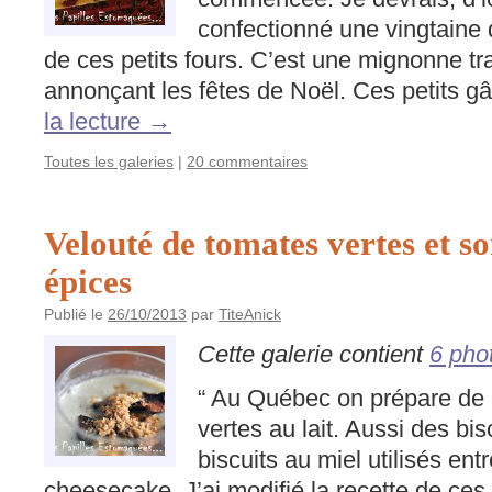
confectionné une vingtaine d
de ces petits fours. C’est une mignonne tr
annonçant les fêtes de Noël. Ces petits 
la lecture
→
Toutes les galeries
|
20 commentaires
Velouté de tomates vertes et 
épices
Publié le
26/10/2013
par
TiteAnick
Cette galerie contient
6 pho
“ Au Québec on prépare de 
vertes au lait. Aussi des bi
biscuits au miel utilisés ent
cheesecake. J’ai modifié la recette de ces