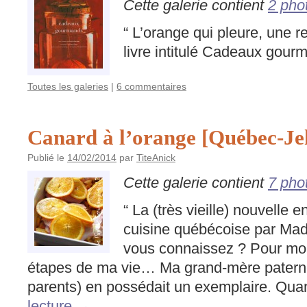
Cette galerie contient
2 pho
“ L’orange qui pleure, une r
livre intitulé Cadeaux gourm
Toutes les galeries
|
6 commentaires
Canard à l’orange [Québec-Je
Publié le
14/02/2014
par
TiteAnick
Cette galerie contient
7 pho
“ La (très vieille) nouvelle 
cuisine québécoise par M
vous connaissez ? Pour moi,
étapes de ma vie… Ma grand-mère patern
parents) en possédait un exemplaire. Q
lecture
→