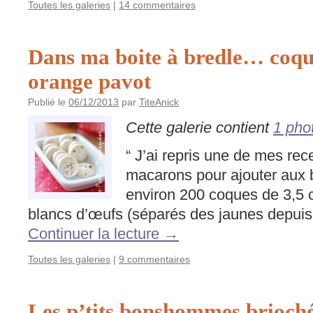
Toutes les galeries
|
14 commentaires
Dans ma boite à bredle… coq
orange pavot
Publié le
06/12/2013
par
TiteAnick
Cette galerie contient
1 pho
“ J’ai repris une de mes re
macarons pour ajouter aux
environ 200 coques de 3,5
blancs d’œufs (séparés des jaunes depuis
Continuer la lecture
→
Toutes les galeries
|
9 commentaires
Les p’tits bonshommes briochés