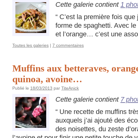
Cette galerie contient
1 pho
“ C’est la première fois que 
forme de spaghetti. Avec le
et l’orange… c’est une asso
Toutes les galeries
|
7 commentaires
Muffins aux betteraves, oranges
quinoa, avoine…
Publié le
18/03/2013
par
TiteAnick
Cette galerie contient
7 pho
“ Une recette de muffins tr
auxquels j’ai ajouté des éco
des noisettes, du zeste d’o
l’avoine et pour finir une petite touche de v