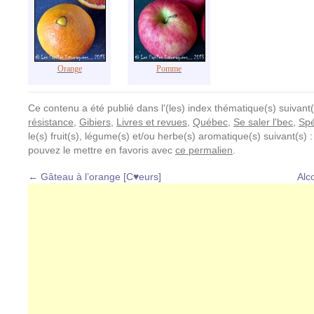
Orange
Pomme
Ce contenu a été publié dans l'(les) index thématique(s) suivant(
résistance
,
Gibiers
,
Livres et revues
,
Québec
,
Se saler l'bec
,
Spé
le(s) fruit(s), légume(s) et/ou herbe(s) aromatique(s) suivant(s) 
pouvez le mettre en favoris avec
ce permalien
.
←
Gâteau à l’orange [C♥eurs]
Alc