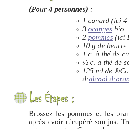
(Pour 4 personnes)
:
1 canard (ici 4
3
oranges
bio
2
pommes
(ici
10 g de beurre
1 c. à thé de c
½ c. à thé de s
125 ml de ®Co
d’
alcool d’ora
Brossez les pommes et les oran
après avoir récupéré son jus. T