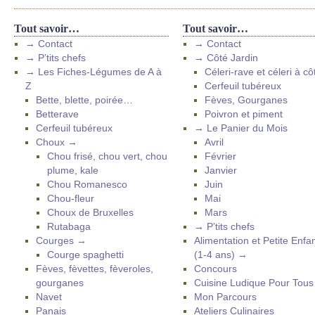
Tout savoir…
Tout savoir…
→ Contact
→ Contact
→ P’tits chefs
→ Côté Jardin
→ Les Fiches-Légumes de A à
Céleri-rave et céleri à cô
Z
Cerfeuil tubéreux
Bette, blette, poirée…
Fèves, Gourganes
Betterave
Poivron et piment
Cerfeuil tubéreux
→ Le Panier du Mois
Choux →
Avril
Chou frisé, chou vert, chou
Février
plume, kale
Janvier
Chou Romanesco
Juin
Chou-fleur
Mai
Choux de Bruxelles
Mars
Rutabaga
→ P’tits chefs
Courges →
Alimentation et Petite Enfa
Courge spaghetti
(1-4 ans) →
Fèves, fèvettes, fèveroles,
Concours
gourganes
Cuisine Ludique Pour Tou
Navet
Mon Parcours
Panais
Ateliers Culinaires