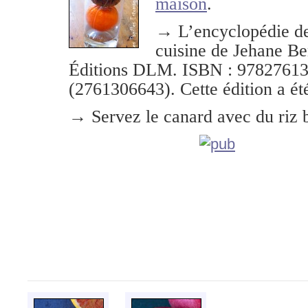
maison
.
→
L’encyclopédie de
cuisine de Jehane Be
Éditions DLM. ISBN : 9782761
(2761306643). Cette édition a ét
→ Servez le canard avec du riz 