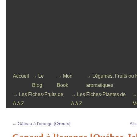
Accueil
→ Le
→ Mon
→ Légumes, Fruits ou 
Blog
Book
aromatiques
→ Les Fiches-Fruits de
→ Les Fiches-Plantes de
→
A à Z
A à Z
M
←
Gâteau à l’orange [C♥eurs]
Alc