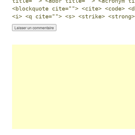
title=""> <abbr title=""> <acronym ti
<blockquote cite=""> <cite> <code> <d
<i> <q cite=""> <s> <strike> <strong>