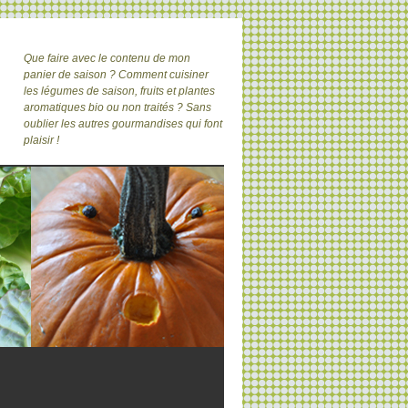
Que faire avec le contenu de mon
panier de saison ? Comment cuisiner
les légumes de saison, fruits et plantes
aromatiques bio ou non traités ? Sans
oublier les autres gourmandises qui font
plaisir !