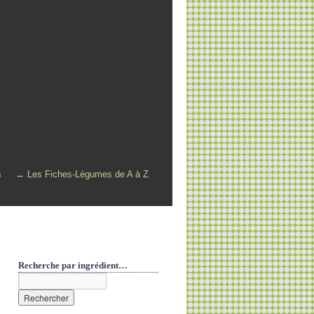
s
→ Les Fiches-Légumes de A à Z
Recherche par ingrédient…