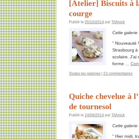
[Atelier] Biscuits à 
courge
Publié le
05/10/2014
par
TitAnick
Cette galerie
“ Nouveauté !
Strasbourg à 
scolaire. J’a
forme …
Cont
Toutes les galeries
|
23 commentaires
Quiche chevelue à l’o
de tournesol
Publié le
24/09/2014
par
TitAnick
Cette galerie
“ Hier midi, t