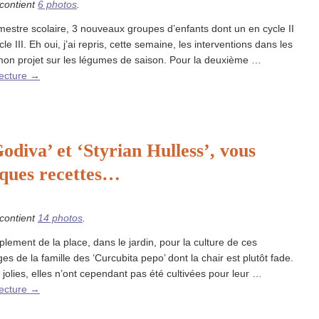
 contient
6 photos
.
mestre scolaire, 3 nouveaux groupes d’enfants dont un en cycle II
le III. Eh oui, j’ai repris, cette semaine, les interventions dans les
mon projet sur les légumes de saison. Pour la deuxième …
lecture
→
diva’ et ‘Styrian Hulless’, vous
lques recettes…
 contient
14 photos
.
mplement de la place, dans le jardin, pour la culture de ces
es de la famille des ‘Curcubita pepo’ dont la chair est plutôt fade.
jolies, elles n’ont cependant pas été cultivées pour leur …
lecture
→