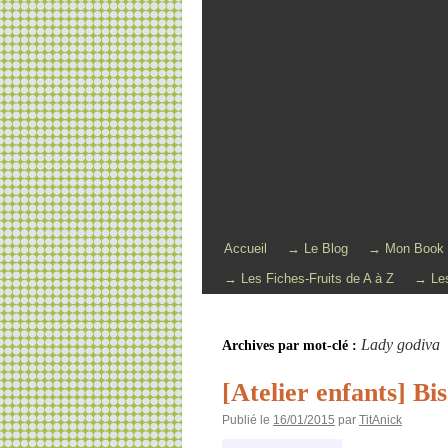
Accueil
→ Le Blog
→ Mon Book
→ Les Fiches-Fruits de A à Z
→ Les
Lady godiva
Archives par mot-clé :
[Atelier enfants] Bis
Publié le
16/01/2015
par
TitAnick