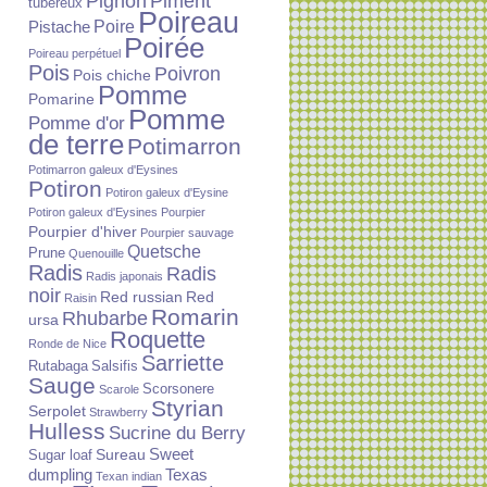
Piment
Pignon
tubéreux
Poireau
Poire
Pistache
Poirée
Poireau perpétuel
Pois
Poivron
Pois chiche
Pomme
Pomarine
Pomme
Pomme d'or
de terre
Potimarron
Potimarron galeux d'Eysines
Potiron
Potiron galeux d'Eysine
Potiron galeux d'Eysines
Pourpier
Pourpier d'hiver
Pourpier sauvage
Quetsche
Prune
Quenouille
Radis
Radis
Radis japonais
noir
Red russian
Red
Raisin
Romarin
Rhubarbe
ursa
Roquette
Ronde de Nice
Sarriette
Rutabaga
Salsifis
Sauge
Scorsonere
Scarole
Styrian
Serpolet
Strawberry
Hulless
Sucrine du Berry
Sureau
Sweet
Sugar loaf
dumpling
Texas
Texan indian