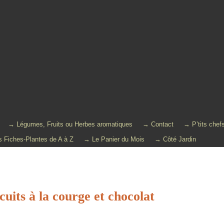
→ Légumes, Fruits ou Herbes aromatiques
→ Contact
→ P’tits chef
 Fiches-Plantes de A à Z
→ Le Panier du Mois
→ Côté Jardin
cuits à la courge et chocolat