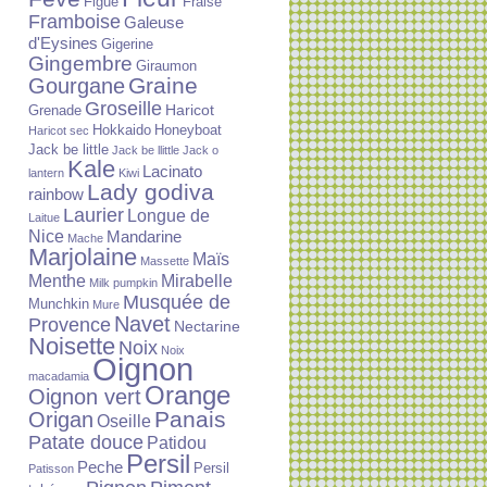
Figue
Fraise
Framboise
Galeuse
d'Eysines
Gigerine
Gingembre
Giraumon
Graine
Gourgane
Groseille
Haricot
Grenade
Hokkaido
Honeyboat
Haricot sec
Jack be little
Jack be llittle
Jack o
Kale
Lacinato
lantern
Kiwi
Lady godiva
rainbow
Laurier
Longue de
Laitue
Nice
Mandarine
Mache
Marjolaine
Maïs
Massette
Menthe
Mirabelle
Milk pumpkin
Musquée de
Munchkin
Mure
Navet
Provence
Nectarine
Noisette
Noix
Noix
Oignon
macadamia
Orange
Oignon vert
Panais
Origan
Oseille
Patate douce
Patidou
Persil
Peche
Persil
Patisson