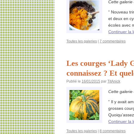
Cette galerie
“ Nouveau tri
et deux en cyc
écoles avec 
Continuer la 
Toutes les galeries
|
7 commentaires
Les courges ‘Lady Go
connaissez ? Et que
Publié le
16/01/2015
par
TitAnick
Cette galerie
“ Il y avait a
grosses courg
Quoiqu’assez 
Continuer la 
Toutes les galeries
|
8 commentaires