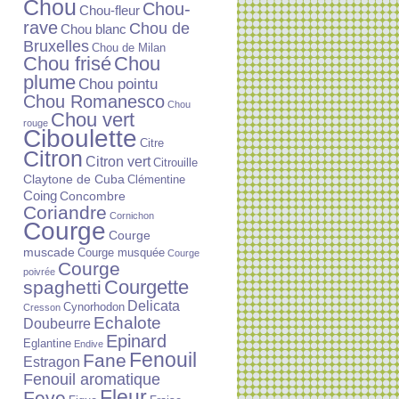
Chou
Chou-
Chou-fleur
rave
Chou de
Chou blanc
Bruxelles
Chou de Milan
Chou frisé
Chou
plume
Chou pointu
Chou Romanesco
Chou
Chou vert
rouge
Ciboulette
Citre
Citron
Citron vert
Citrouille
Claytone de Cuba
Clémentine
Coing
Concombre
Coriandre
Cornichon
Courge
Courge
muscade
Courge musquée
Courge
Courge
poivrée
Courgette
spaghetti
Delicata
Cynorhodon
Cresson
Echalote
Doubeurre
Epinard
Eglantine
Endive
Fenouil
Fane
Estragon
Fenouil aromatique
Fleur
Feve