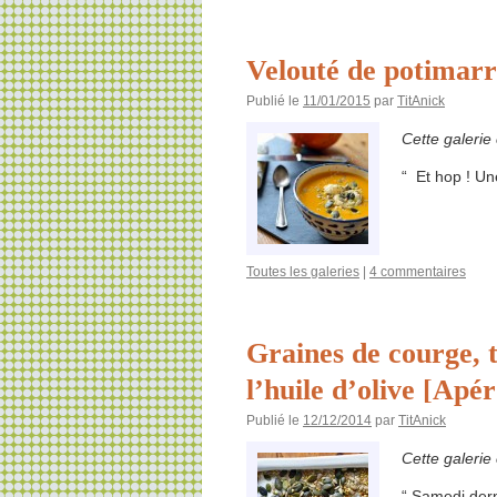
Velouté de potimar
Publié le
11/01/2015
par
TitAnick
Cette galerie
“ Et hop ! Un
Toutes les galeries
|
4 commentaires
Graines de courge, t
l’huile d’olive [Apér
Publié le
12/12/2014
par
TitAnick
Cette galerie
“ Samedi derni