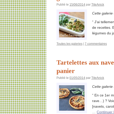
Publié le
15/06/2014
par
TiteAnick
Cette galerie
“ J’ai telleme
de recettes. 
légumes du ja
Toutes les galeries
|
7 commentaires
Tartelettes aux nav
panier
Publié le
01/05/2014
par
TiteAnick
Cette galerie
“ En ce 1er m
rave…) ? Voic
[navets, carot
…
Continuer 