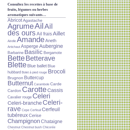
Consultez les recettes à base de
fruits, légumes ou herbes
aromatiques suivants…
Abricot
Agastache
Ail
Agrume
Ail
des ours
Aillet
Ail frais
Amande
Aneth
Airelle
Aubergine
Asperge
Artichaut
Basilic
Barbarine
Bergamote
Bette
Betterave
Blette
Blue ballet
Blue
Brocoli
hubbard
Bolet à pied rouge
Buttercup
Brugnon
Butternut
Carde
Carambole
Carotte
Cassis
Cardon
Celeri
Cavalier rouge
Celeri-
Celeri-branche
rave
Cerfeuil
Cepe
Cerfeuil
tubéreux
Cerise
Champignon
Chataigne
Chestnut
Chestnut bush
Chicorée