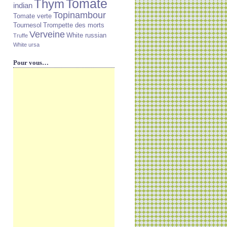
Tomate
Thym
indian
Topinambour
Tomate verte
Tournesol
Trompette des morts
Verveine
White russian
Truffe
White ursa
Pour vous…