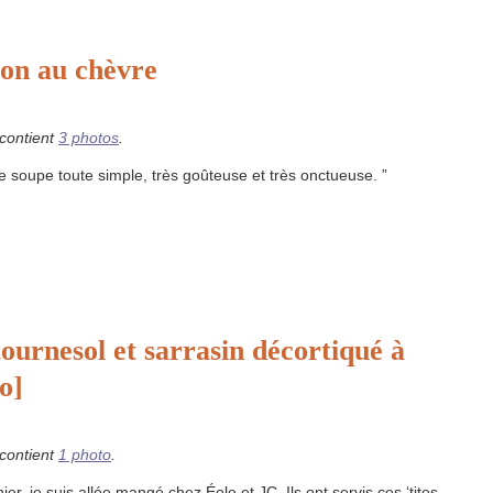
ron au chèvre
 contient
3 photos
.
e soupe toute simple, très goûteuse et très onctueuse. ”
ournesol et sarrasin décortiqué à
o]
 contient
1 photo
.
er, je suis allée mangé chez Éole et JC. Ils ont servis ces ‘tites