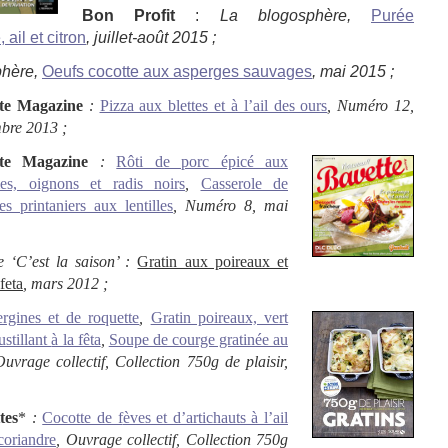
Bon Profit
:
La blogosphère,
Purée
ail et citron
, juillet-août 2015 ;
phère,
Oeufs cocotte aux asperges sauvages
, mai 2015 ;
te Magazine
:
Pizza aux blettes et à l’ail des ours
,
Numéro 12,
bre 2013 ;
tte Magazine
:
Rôti de porc épicé aux
s, oignons et radis noirs
,
Casserole de
s printaniers aux lentilles
, Numéro 8, mai
 ‘C’est la saison’ :
Gratin aux poireaux et
feta
, mars 2012 ;
rgines et de roquette
,
Gratin poireaux, vert
ustillant
à la fêta
,
Soupe de courge gratinée au
Ouvrage collectif, Collection 750g de plaisir,
tes
*
:
Cocotte de f
èves et d’artichauts à l’ail
coriandre
,
Ouvrage collectif,
Collection 750g