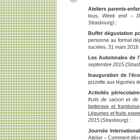
Ateliers parents-enfan
tous,
Week end – Dat
Strasbourg) ;
Buffet dégustation p
personne au format dégu
sucrées, 31 mars 2016
Les Automnales de l
septembre 2015 (Strasb
Inauguration de l’éc
pizzette aux légumes d
Activités périscolaire
fruits de saison et de
betterave et framboise
Légumes et fruits expre
2015
(Strasbourg) ;
Journée Internationa
Atelier – Comment déco