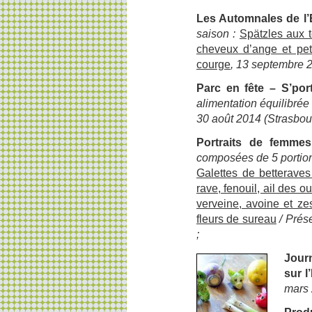
Les Automnales de l
saison :
Spätzles aux 
cheveux d’ange et pet
courge
, 13 septembre 2
Parc en fête – S’po
alimentation équilibré
30 août 2014 (Strasbour
Portraits de femmes
composées de 5 portio
Galettes de betterave
rave, fenouil, ail des ou
verveine, avoine et ze
fleurs de sureau
/ Prés
;
Journ
sur l
mars 