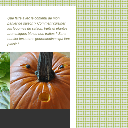
Que faire avec le contenu de mon
panier de saison ? Comment cuisiner
les légumes de saison, fruits et plantes
aromatiques bio ou non traités ? Sans
oublier les autres gourmandises qui font
plaisir !