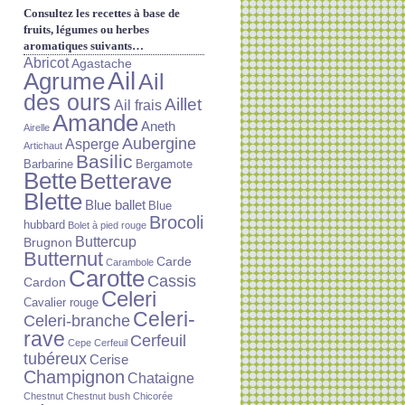
Consultez les recettes à base de
fruits, légumes ou herbes
aromatiques suivants…
Abricot
Agastache
Ail
Agrume
Ail
des ours
Aillet
Ail frais
Amande
Aneth
Airelle
Aubergine
Asperge
Artichaut
Basilic
Barbarine
Bergamote
Bette
Betterave
Blette
Blue ballet
Blue
Brocoli
hubbard
Bolet à pied rouge
Buttercup
Brugnon
Butternut
Carde
Carambole
Carotte
Cassis
Cardon
Celeri
Cavalier rouge
Celeri-
Celeri-branche
rave
Cerfeuil
Cepe
Cerfeuil
tubéreux
Cerise
Champignon
Chataigne
Chestnut
Chestnut bush
Chicorée