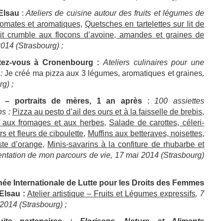
’Elsau
:
Ateliers de cuisine autour des fruits et légumes de
tomates et aromatiques
,
Quetsches en tartelettes sur lit de
it crumble aux flocons d’avoine, amandes et graines de
014 (Strasbourg) ;
rtez-vous à Cronenbourg
:
Ateliers culinaires pour une
e
:
Je créé ma pizza aux 3 légumes, aromatiques et graines
,
g) ;
 – portraits de mères, 1 an après
:
100 assiettes
ns :
Pizza au pesto d’ail des ours et à la faisselle de brebis
,
s aux fromages et aux herbes
,
Salade de carottes, céleri-
rs et fleurs de ciboulette
,
Muffins aux betteraves, noisettes,
ste d’orange
,
Minis-savarins à la confiture de rhubarbe et
entation de mon parcours de vie, 17 mai 2014 (Strasbourg)
ée Internationale de Lutte pour les Droits des Femmes
’Elsau
:
Atelier artistique – Fruits et Légumes expressifs
, 7
2014 (Strasbourg) ;