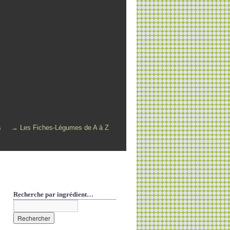
s
→ Les Fiches-Légumes de A à Z
Recherche par ingrédient…