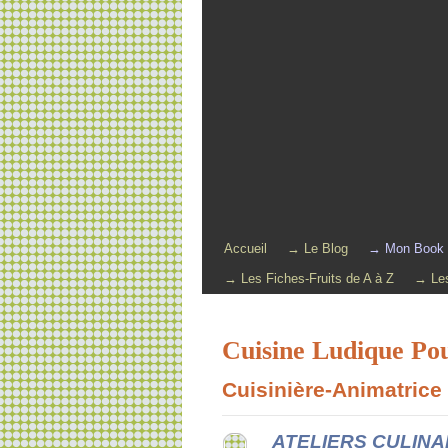
Accueil
→ Le Blog
→ Mon Book
→ Les Fiches-Fruits de A à Z
→ Les
Cuisine Ludique Po
Cuisinière-Animatrice
ATELIERS CULINA