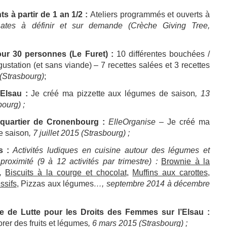
ts à partir de 1 an 1/2 :
Ateliers programmés et ouverts à
es à définir et sur demande (Crèche Giving Tree,
our 30 personnes (Le Furet) :
10 différentes bouchées /
station (et sans viande) – 7 recettes salées et 3 recettes
(Strasbourg)
;
’Elsau :
Je créé ma pizzette aux légumes de saison
, 13
ourg) ;
oquartier de Cronenbourg :
ElleOrganise –
Je créé ma
e saison
, 7 juillet 2015
(Strasbourg) ;
s :
Activités ludiques en cuisine autour des légumes et
 proximité (9 à 12 activités par trimestre) :
Brownie à la
,
Biscuits à la courge et chocolat
,
Muffins aux carottes
,
ssifs
, Pizzas aux légumes
…, septembre 2014 à décembre
le de Lutte pour les Droits des Femmes sur l’Elsau :
rer des fruits et légumes
, 6 mars 2015 (Strasbourg) ;