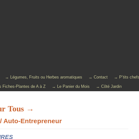
→ Légumes, Fruits ou Herbes aromatiques
→ Contact
→ P’tits chef
 Fiches-Plantes de A à Z
→ Le Panier du Mois
→ Côté Jardin
ur Tous →
 / Auto-Entrepreneur
IRES