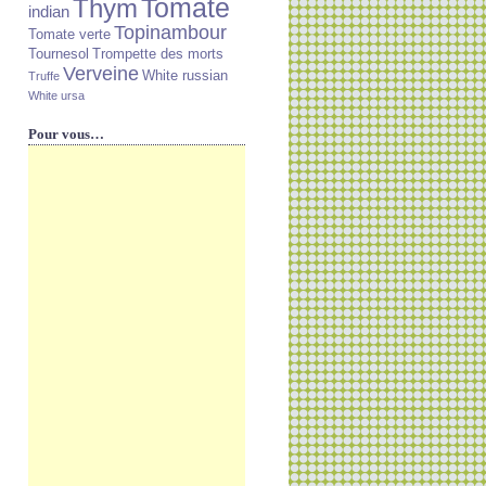
Tomate
Thym
indian
Topinambour
Tomate verte
Tournesol
Trompette des morts
Verveine
White russian
Truffe
White ursa
Pour vous…