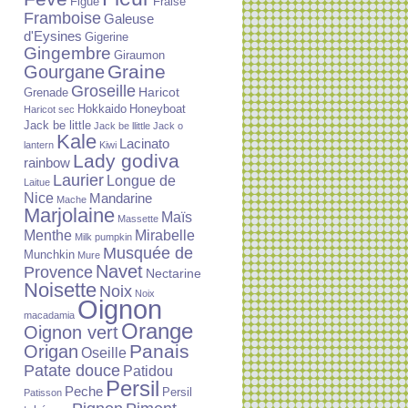
Figue
Fraise
Framboise
Galeuse
d'Eysines
Gigerine
Gingembre
Giraumon
Graine
Gourgane
Groseille
Haricot
Grenade
Hokkaido
Honeyboat
Haricot sec
Jack be little
Jack be llittle
Jack o
Kale
Lacinato
lantern
Kiwi
Lady godiva
rainbow
Laurier
Longue de
Laitue
Nice
Mandarine
Mache
Marjolaine
Maïs
Massette
Menthe
Mirabelle
Milk pumpkin
Musquée de
Munchkin
Mure
Navet
Provence
Nectarine
Noisette
Noix
Noix
Oignon
macadamia
Orange
Oignon vert
Panais
Origan
Oseille
Patate douce
Patidou
Persil
Peche
Persil
Patisson