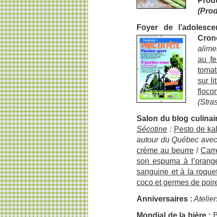
Prod
(Pro
Foyer de l’adolesce
Cron
alime
au fe
tomat
sur l
floco
(Stra
Salon du blog culinai
Sécotine
:
Pesto de kal
autour du Québec ave
crème au beurre
/
Carr
son espuma à l’orange
sanguine et à la roque
coco et germes de poir
Anniversaires
:
Atelier
Mondial
de la bière
:
B