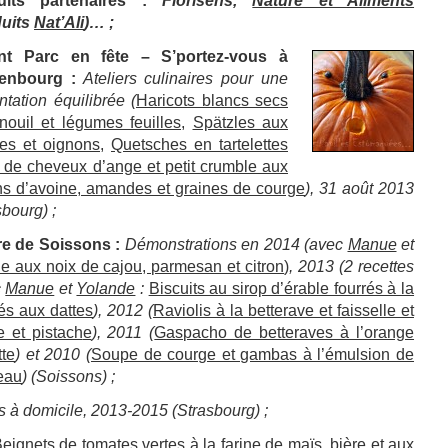
uits partenaires
:
Florisens,
Nature et Aliments
duits
Nat’Ali
)… ;
nt
Parc en fête – S’portez-vous à
enbourg
:
Ateliers
culinaires pour une
ntation équilibrée (
Haricots blancs secs
nouil et légumes feuilles
,
Spätzles aux
es et oignons
,
Quetsches en tartelettes
it de cheveux d’ange et petit crumble aux
ns d’avoine, amandes et graines de courge
), 31 août 2013
sbourg) ;
re de Soissons
:
Démonstrations en 2014 (avec
Manue
et
e aux noix de cajou, parmesan et citron
)
, 2013 (2 recettes
c
Manue
et
Yolande
:
Biscuits au sirop d’érable fourrés à la
és aux dattes
), 2012 (
Raviolis à la betterave et faisselle et
 et pistach
e
), 2011 (
Gaspacho de betteraves à l’orange
tte
) et 2010 (
Soupe de courge et gambas à l’émulsion de
eau
) (Soissons) ;
s à domicile, 2013-2015 (Strasbourg) ;
eignets de tomates vertes à la farine de maïs, bière et aux