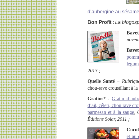
d’aubergine au sésame, 
Bon Profit
:
La blogos
Bavet
novem
Bave
pomme
légume
2013 ;
Quelle Santé
– Rubrique
chou-rave croustillant à la 
Gratins
*
:
Gratin d’aube
d’ail, céleri, chou rave cro
parmesan et à la sauge
, 
Éditions Solar,
2011 ;
Cocot
et au 