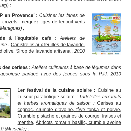
urg) ;
P en Provence’ :
Cuisiner les fanes de
 crozets, merguez tiges de fenouil verts
(Martigues) ;
de à l’équita
ble café
:
Ateliers de
sine :
Canistrellis aux feuilles de lavande,
d’olive
,
Sirop de lavande artisanal
, 2010
 des cerises
:
Ateliers culinaires à base de légumes
dans
édagogique partagé avec des jeunes sous la PJJ, 2010
1er festival de la cuisine solaire
:
Cuisine au
cuiseur parabolique solaire
: Tartelettes aux fruits
et
herbes aromatiques de saison :
Cerises au
cognac, crumbl
e d’avoine, fève tonka et poivre
,
Crumble pistache et graines de courge, fraises et
menthe,
Abricots romarin basilic, crumble
avoine
10 (Marseille) ;