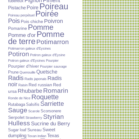
Piment
Pignon
tubéreux
Poireau
Poire
Pistache
Poirée
Poireau perpétuel
Pois
Poivron
Pois chiche
Pomme
Pomarine
Pomme
Pomme d'or
de terre
Potimarron
Potimarron galeux d'Eysines
Potiron
Potiron galeux d'Eysine
Potiron galeux d'Eysines
Pourpier
Pourpier d'hiver
Pourpier sauvage
Quetsche
Prune
Quenouille
Radis
Radis
Radis japonais
noir
Red russian
Red
Raisin
Romarin
Rhubarbe
ursa
Roquette
Ronde de Nice
Sarriette
Rutabaga
Salsifis
Sauge
Scorsonere
Scarole
Styrian
Serpolet
Strawberry
Hulless
Sucrine du Berry
Sureau
Sweet
Sugar loaf
dumpling
Texas
Texan indian