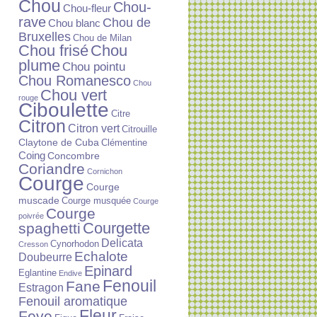
Chou
Chou-
Chou-fleur
rave
Chou de
Chou blanc
Bruxelles
Chou de Milan
Chou frisé
Chou
plume
Chou pointu
Chou Romanesco
Chou
Chou vert
rouge
Ciboulette
Citre
Citron
Citron vert
Citrouille
Claytone de Cuba
Clémentine
Coing
Concombre
Coriandre
Cornichon
Courge
Courge
muscade
Courge musquée
Courge
Courge
poivrée
Courgette
spaghetti
Delicata
Cynorhodon
Cresson
Echalote
Doubeurre
Epinard
Eglantine
Endive
Fenouil
Fane
Estragon
Fenouil aromatique
Fleur
Feve