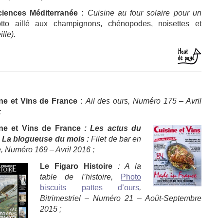
ciences Méditerranée
:
Cuisine au
four solaire pour un
otto aillé aux champignons, chénopodes, noisettes et
ille)
.
ne et Vins de France :
Ail des ours
,
Numéro 175 – Avril
;
ine et Vins de France
: Les actus du
 La blogueuse du mois :
Filet de bar en
e
,
Numéro 169 – Avril 2016 ;
Le Figaro Histoire
: A la
table de l’histoire,
Photo
biscuits pattes d’ours
,
Bitrimestriel –
Numéro 21 – Août-Septembre
2015 ;