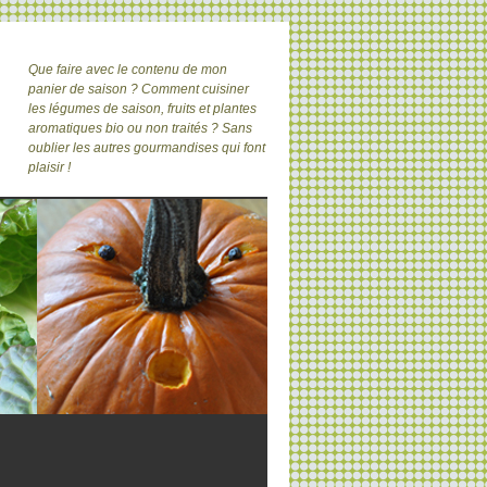
Que faire avec le contenu de mon
panier de saison ? Comment cuisiner
les légumes de saison, fruits et plantes
aromatiques bio ou non traités ? Sans
oublier les autres gourmandises qui font
plaisir !