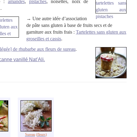
te :
amandes
,
pistaches
, noisettes, noix de
…
→ Une autre idée d’association
de pâte sans gluten à base de fruits secs et de
garniture aux fruits frais :
Tartelettes sans gluten aux
groseilles et cassis
.
llégée] de rhubarbe aux fleurs de sureau
.
anne vanillé Nat’Ali.
Sureau
(
fleurs
)