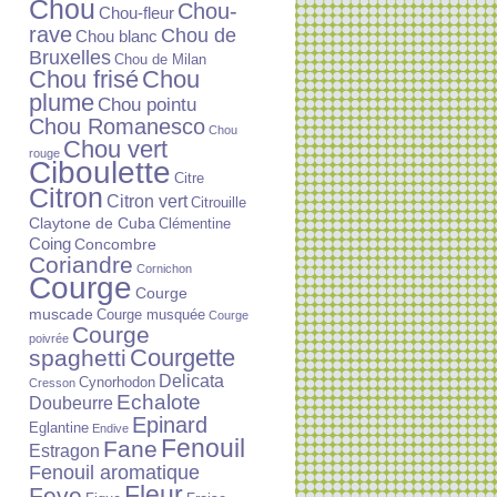
Chou
Chou-
Chou-fleur
rave
Chou de
Chou blanc
Bruxelles
Chou de Milan
Chou frisé
Chou
plume
Chou pointu
Chou Romanesco
Chou
Chou vert
rouge
Ciboulette
Citre
Citron
Citron vert
Citrouille
Claytone de Cuba
Clémentine
Coing
Concombre
Coriandre
Cornichon
Courge
Courge
muscade
Courge musquée
Courge
Courge
poivrée
Courgette
spaghetti
Delicata
Cynorhodon
Cresson
Echalote
Doubeurre
Epinard
Eglantine
Endive
Fenouil
Fane
Estragon
Fenouil aromatique
Fleur
Feve