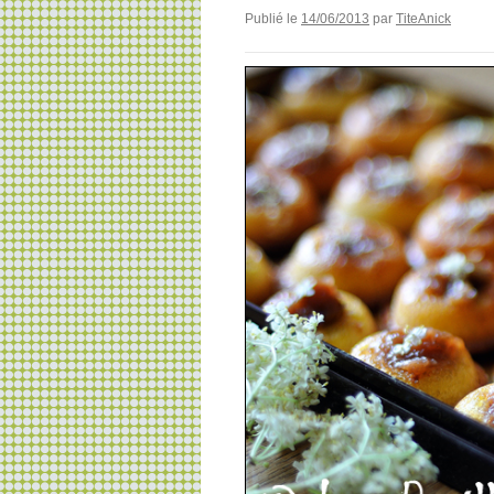
Publié le
14/06/2013
par
TiteAnick