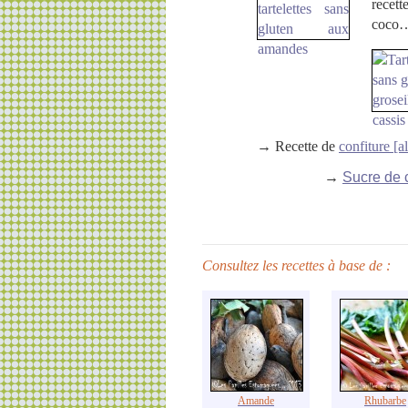
recet
coco
→ Recette de
confiture [a
→
Sucre de c
Consultez les recettes à base de :
Amande
Rhubarbe