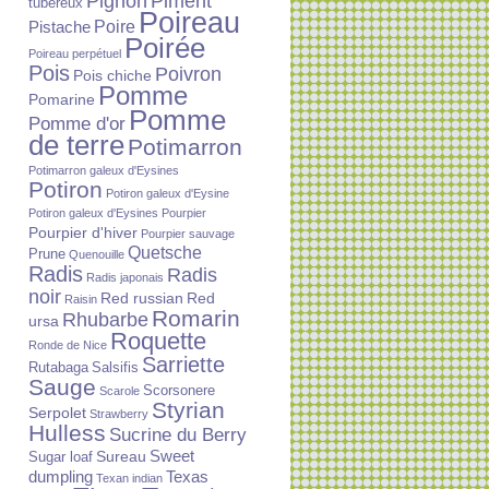
Piment
Pignon
tubéreux
Poireau
Poire
Pistache
Poirée
Poireau perpétuel
Pois
Poivron
Pois chiche
Pomme
Pomarine
Pomme
Pomme d'or
de terre
Potimarron
Potimarron galeux d'Eysines
Potiron
Potiron galeux d'Eysine
Potiron galeux d'Eysines
Pourpier
Pourpier d'hiver
Pourpier sauvage
Quetsche
Prune
Quenouille
Radis
Radis
Radis japonais
noir
Red russian
Red
Raisin
Romarin
Rhubarbe
ursa
Roquette
Ronde de Nice
Sarriette
Rutabaga
Salsifis
Sauge
Scorsonere
Scarole
Styrian
Serpolet
Strawberry
Hulless
Sucrine du Berry
Sureau
Sweet
Sugar loaf
dumpling
Texas
Texan indian