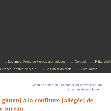
→ Légumes, Fruits ou Herbes aromatiques
→ Contact
→ P’tits chef
 Fiches-Plantes de A à Z
→ Le Panier du Mois
→ Côté Jardin
Gratin de bettes [ou d’épinards] aux cheveux d’ange,
amandes et marjolaine
→
gluten] à la confiture [allégée] de
de sureau