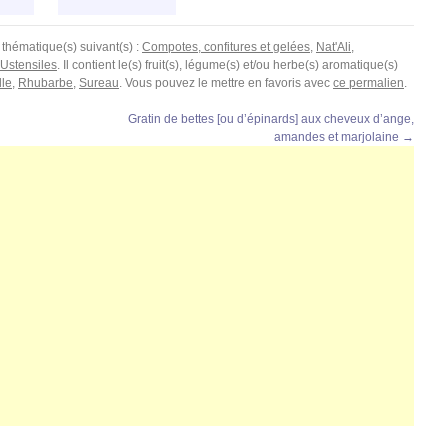
 thématique(s) suivant(s) :
Compotes, confitures et gelées
,
Nat'Ali
,
Ustensiles
. Il contient le(s) fruit(s), légume(s) et/ou herbe(s) aromatique(s)
lle
,
Rhubarbe
,
Sureau
. Vous pouvez le mettre en favoris avec
ce permalien
.
Gratin de bettes [ou d’épinards] aux cheveux d’ange,
amandes et marjolaine
→