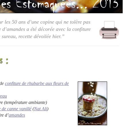
r les 50 ans d’une copine qui ne tolère pas
se d’amandes a été décorée avec la confiture
 sureau, recette dévoilée hier.”
 de
confiture de rhubarbe aux fleurs de
reau
re (température ambiante)
e de canne vanillé
(
Nat Ali
)
re d’
amandes