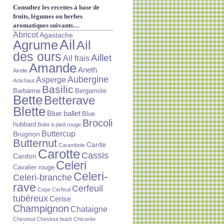
Consultez les recettes à base de
fruits, légumes ou herbes
aromatiques suivants…
Abricot
Agastache
Ail
Agrume
Ail
des ours
Aillet
Ail frais
Amande
Aneth
Airelle
Aubergine
Asperge
Artichaut
Basilic
Barbarine
Bergamote
Bette
Betterave
Blette
Blue ballet
Blue
Brocoli
hubbard
Bolet à pied rouge
Buttercup
Brugnon
Butternut
Carde
Carambole
Carotte
Cassis
Cardon
Celeri
Cavalier rouge
Celeri-
Celeri-branche
rave
Cerfeuil
Cepe
Cerfeuil
tubéreux
Cerise
Champignon
Chataigne
Chestnut
Chestnut bush
Chicorée