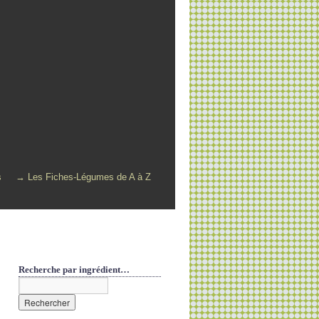
s
→ Les Fiches-Légumes de A à Z
Recherche par ingrédient…