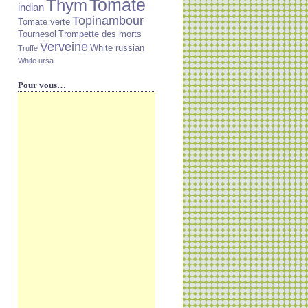
Tomate
Thym
indian
Topinambour
Tomate verte
Tournesol
Trompette des morts
Verveine
White russian
Truffe
White ursa
Pour vous…