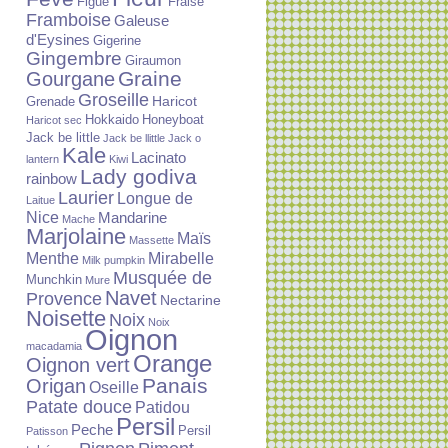
Figue
Fraise
Framboise
Galeuse
d'Eysines
Gigerine
Gingembre
Giraumon
Graine
Gourgane
Groseille
Haricot
Grenade
Hokkaido
Honeyboat
Haricot sec
Jack be little
Jack be llittle
Jack o
Kale
Lacinato
lantern
Kiwi
Lady godiva
rainbow
Laurier
Longue de
Laitue
Nice
Mandarine
Mache
Marjolaine
Maïs
Massette
Menthe
Mirabelle
Milk pumpkin
Musquée de
Munchkin
Mure
Navet
Provence
Nectarine
Noisette
Noix
Noix
Oignon
macadamia
Orange
Oignon vert
Panais
Origan
Oseille
Patate douce
Patidou
Persil
Peche
Persil
Patisson