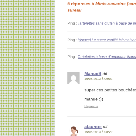
5 réponses à
Minis-savarins [sans
sureau
Ping :
Tartelettes sans gluten à base de 
Ping :
[Astuce] Le sucre vanillé fait mai
Ping :
Tartelettes à base d’amandes [sans
ManueB
dit :
15/06/2013 à 09:03
super ces petites bouchées
manue :))
Répondre
afaurore
dit :
15/06/2013 à 08:20