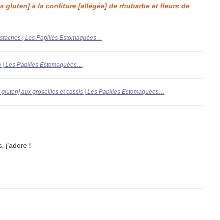
 gluten] à la confiture [allégée] de rhubarbe et fleurs de
pistaches | Les Papilles Estomaquées…
son | Les Papilles Estomaquées…
 gluten] aux groseilles et cassis | Les Papilles Estomaquées…
, j’adore !