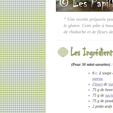
“ Une recette préparée pou
le gluten. Cette pâte à ba
de rhubarbe et de fleurs de
(Pour 30 mini-savarins)
:
8 c. à soupe
sureau
Fleurs
de
su
75 g de beur
75 g de
sucr
75 g de poud
2 petits œufs