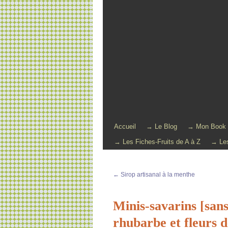
Accueil
→ Le Blog
→ Mon Book
→ Les Fiches-Fruits de A à Z
→ Les
←
Sirop artisanal à la menthe
Minis-savarins [sans 
rhubarbe et fleurs 