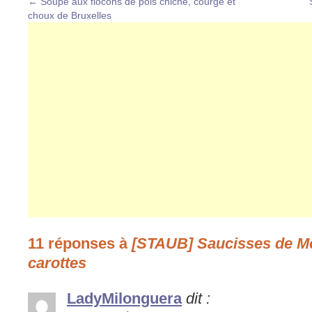
←
Soupe aux flocons de pois chiche, courge et
choux de Bruxelles
11 réponses à
[STAUB] Saucisses de Mor
carottes
LadyMilonguera
dit :