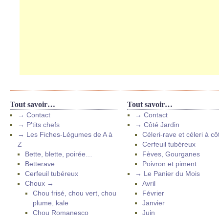
Tout savoir…
Tout savoir…
→ Contact
→ Contact
→ P’tits chefs
→ Côté Jardin
→ Les Fiches-Légumes de A à
Céleri-rave et céleri à cô
Z
Cerfeuil tubéreux
Bette, blette, poirée…
Fèves, Gourganes
Betterave
Poivron et piment
Cerfeuil tubéreux
→ Le Panier du Mois
Choux →
Avril
Chou frisé, chou vert, chou
Février
plume, kale
Janvier
Chou Romanesco
Juin