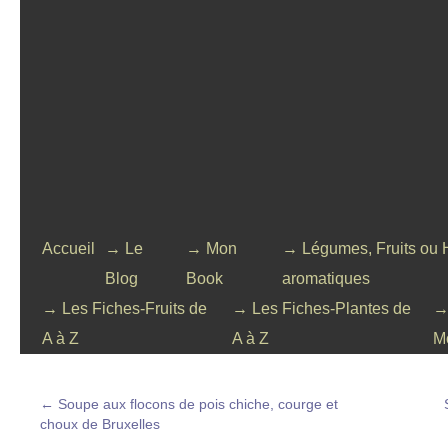
Accueil
→ Le
→ Mon
→ Légumes, Fruits ou 
Blog
Book
aromatiques
→ Les Fiches-Fruits de
→ Les Fiches-Plantes de
→
A à Z
A à Z
M
←
Soupe aux flocons de pois chiche, courge et
choux de Bruxelles