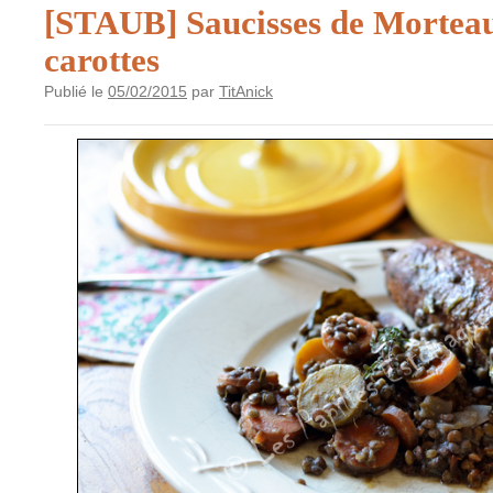
[STAUB] Saucisses de Morteau 
carottes
Publié le
05/02/2015
par
TitAnick