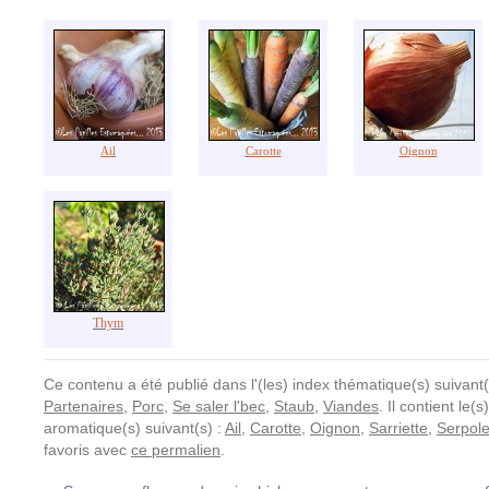
Ail
Carotte
Oignon
Thym
Ce contenu a été publié dans l'(les) index thématique(s) suivant(
Partenaires
,
Porc
,
Se saler l'bec
,
Staub
,
Viandes
. Il contient le(
aromatique(s) suivant(s) :
Ail
,
Carotte
,
Oignon
,
Sarriette
,
Serpole
favoris avec
ce permalien
.