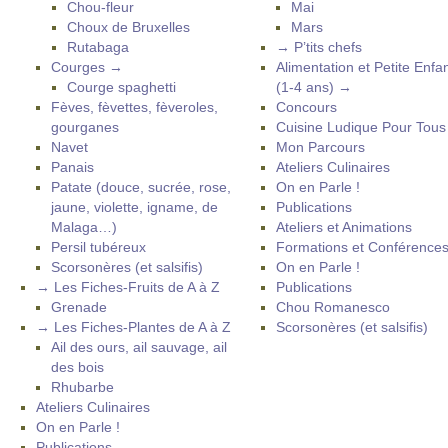
Chou-fleur
Mai
Choux de Bruxelles
Mars
Rutabaga
→ P’tits chefs
Courges →
Alimentation et Petite Enfa
Courge spaghetti
(1-4 ans) →
Fèves, fèvettes, fèveroles,
Concours
gourganes
Cuisine Ludique Pour Tou
Navet
Mon Parcours
Panais
Ateliers Culinaires
Patate (douce, sucrée, rose,
On en Parle !
jaune, violette, igname, de
Publications
Malaga…)
Ateliers et Animations
Persil tubéreux
Formations et Conférence
Scorsonères (et salsifis)
On en Parle !
→ Les Fiches-Fruits de A à Z
Publications
Grenade
Chou Romanesco
→ Les Fiches-Plantes de A à Z
Scorsonères (et salsifis)
Ail des ours, ail sauvage, ail
des bois
Rhubarbe
Ateliers Culinaires
On en Parle !
Publications