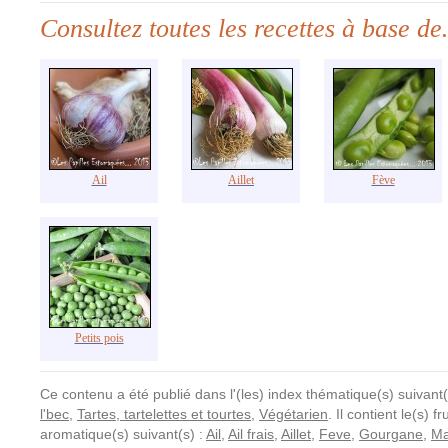
Consultez toutes les recettes à base d
Ail
Aillet
Fève
Petits pois
Ce contenu a été publié dans l'(les) index thématique(s) suivant(
l'bec
,
Tartes, tartelettes et tourtes
,
Végétarien
. Il contient le(s) 
aromatique(s) suivant(s) :
Ail
,
Ail frais
,
Aillet
,
Feve
,
Gourgane
,
Ma