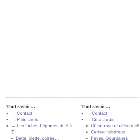
Tout savoir…
Tout savoir…
→ Contact
→ Contact
→ P’tits chefs
→ Côté Jardin
→ Les Fiches-Légumes de A à
Céleri-rave et céleri à cô
Z
Cerfeuil tubéreux
Bette, blette, poirée…
Fèves, Gourganes