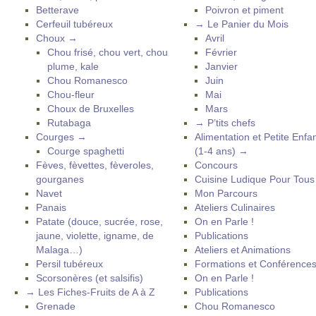
Betterave
Poivron et piment
Cerfeuil tubéreux
→ Le Panier du Mois
Choux →
Avril
Chou frisé, chou vert, chou
Février
plume, kale
Janvier
Chou Romanesco
Juin
Chou-fleur
Mai
Choux de Bruxelles
Mars
Rutabaga
→ P’tits chefs
Courges →
Alimentation et Petite Enfa
Courge spaghetti
(1-4 ans) →
Fèves, fèvettes, fèveroles,
Concours
gourganes
Cuisine Ludique Pour Tou
Navet
Mon Parcours
Panais
Ateliers Culinaires
Patate (douce, sucrée, rose,
On en Parle !
jaune, violette, igname, de
Publications
Malaga…)
Ateliers et Animations
Persil tubéreux
Formations et Conférence
Scorsonères (et salsifis)
On en Parle !
→ Les Fiches-Fruits de A à Z
Publications
Grenade
Chou Romanesco