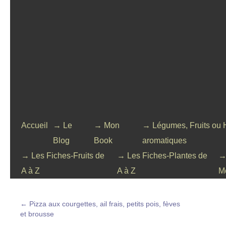
Accueil
→ Le
→ Mon
→ Légumes, Fruits ou 
Blog
Book
aromatiques
→ Les Fiches-Fruits de
→ Les Fiches-Plantes de
→
A à Z
A à Z
M
←
Pizza aux courgettes, ail frais, petits pois, fèves
et brousse