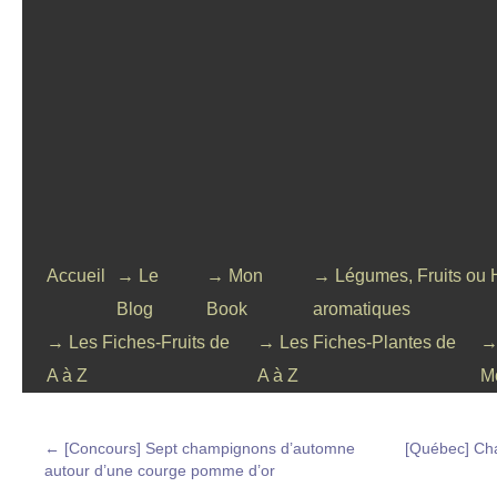
Accueil
→ Le
→ Mon
→ Légumes, Fruits ou 
Blog
Book
aromatiques
→ Les Fiches-Fruits de
→ Les Fiches-Plantes de
→
A à Z
A à Z
M
←
[Concours] Sept champignons d’automne
[Québec] Cha
autour d’une courge pomme d’or