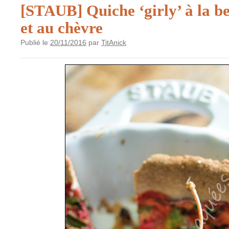
[STAUB] Quiche ‘girly’ à la be
et au chèvre
Publié le
20/11/2016
par
TitAnick