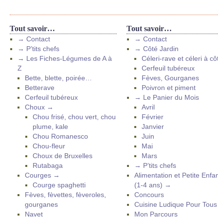
Tout savoir…
Tout savoir…
→ Contact
→ Contact
→ P’tits chefs
→ Côté Jardin
→ Les Fiches-Légumes de A à
Céleri-rave et céleri à cô
Z
Cerfeuil tubéreux
Bette, blette, poirée…
Fèves, Gourganes
Betterave
Poivron et piment
Cerfeuil tubéreux
→ Le Panier du Mois
Choux →
Avril
Chou frisé, chou vert, chou
Février
plume, kale
Janvier
Chou Romanesco
Juin
Chou-fleur
Mai
Choux de Bruxelles
Mars
Rutabaga
→ P’tits chefs
Courges →
Alimentation et Petite Enfa
Courge spaghetti
(1-4 ans) →
Fèves, fèvettes, fèveroles,
Concours
gourganes
Cuisine Ludique Pour Tou
Navet
Mon Parcours