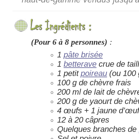
(Pour 6 à 8 personnes)
:
1
pâte brisée
1
betterave
crue de tai
1 petit
poireau
(ou 100
100 g de chèvre frais
200 ml de lait de chèvr
200 g de yaourt de chè
4 œufs + 1 jaune d’œu
12 à 20 câpres
Quelques branches de
Sel et poivre