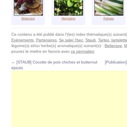
Betterave
Marjolaine
Poireau
Ce contenu a été publié dans l'(les) index thématique(s) suivant(
Evènements
,
Partenaires
,
Se saler l'bec
,
Staub
,
Tartes, tartelett
légume(s) et/ou herbe(s) aromatique(s) suivant(s) :
Betterave
,
M
pouvez le mettre en favoris avec
ce permalien
.
←
[STAUB] Cocotte de pois chiches et butternut
[Publication]
épicés