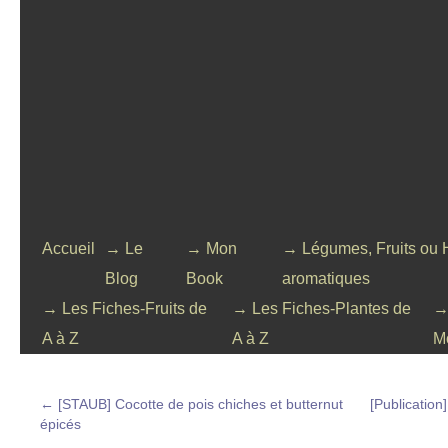
Accueil
→ Le
→ Mon
→ Légumes, Fruits ou 
Blog
Book
aromatiques
→ Les Fiches-Fruits de
→ Les Fiches-Plantes de
→
A à Z
A à Z
M
←
[STAUB] Cocotte de pois chiches et butternut
[Publication]
épicés