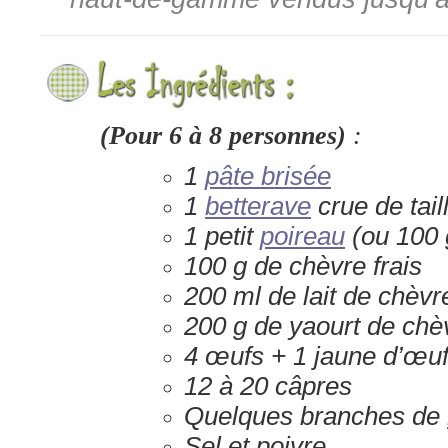
(Pour 6 à 8 personnes)
:
1
pâte brisée
1
betterave
crue de tai
1 petit
poireau
(ou 100
100 g de chèvre frais
200 ml de lait de chèvr
200 g de yaourt de chè
4 œufs + 1 jaune d’œu
12 à 20 câpres
Quelques branches de
Sel et poivre