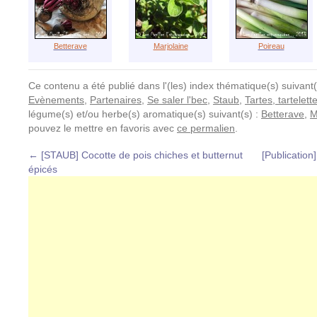
Betterave
Marjolaine
Poireau
Ce contenu a été publié dans l'(les) index thématique(s) suivant(
Evènements
,
Partenaires
,
Se saler l'bec
,
Staub
,
Tartes, tartelett
légume(s) et/ou herbe(s) aromatique(s) suivant(s) :
Betterave
,
M
pouvez le mettre en favoris avec
ce permalien
.
←
[STAUB] Cocotte de pois chiches et butternut
[Publication]
épicés