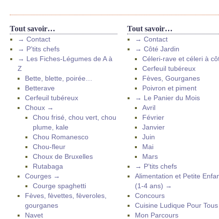
Tout savoir…
Tout savoir…
→ Contact
→ Contact
→ P’tits chefs
→ Côté Jardin
→ Les Fiches-Légumes de A à
Céleri-rave et céleri à cô
Z
Cerfeuil tubéreux
Bette, blette, poirée…
Fèves, Gourganes
Betterave
Poivron et piment
Cerfeuil tubéreux
→ Le Panier du Mois
Choux →
Avril
Chou frisé, chou vert, chou
Février
plume, kale
Janvier
Chou Romanesco
Juin
Chou-fleur
Mai
Choux de Bruxelles
Mars
Rutabaga
→ P’tits chefs
Courges →
Alimentation et Petite Enfa
Courge spaghetti
(1-4 ans) →
Fèves, fèvettes, fèveroles,
Concours
gourganes
Cuisine Ludique Pour Tou
Navet
Mon Parcours