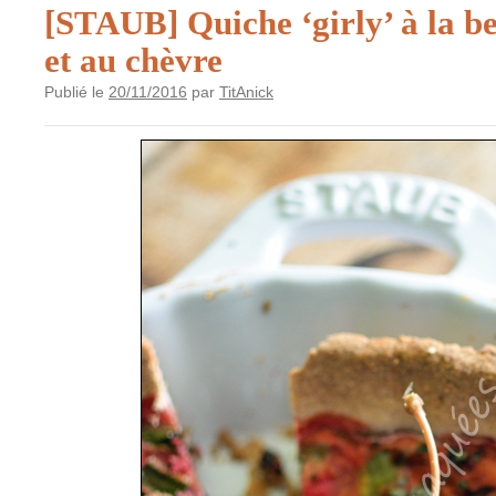
[STAUB] Quiche ‘girly’ à la be
et au chèvre
Publié le
20/11/2016
par
TitAnick