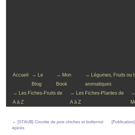
Accueil
→ Le
→ Mon
→ Légumes, Fruits ou 
Blog
Book
aromatiques
→ Les Fiches-Fruits de
→ Les Fiches-Plantes de
→
A à Z
A à Z
M
←
[STAUB] Cocotte de pois chiches et butternut
[Publication]
épicés