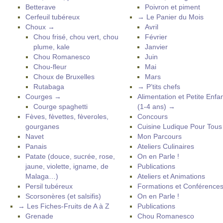
Betterave
Poivron et piment
Cerfeuil tubéreux
→ Le Panier du Mois
Choux →
Avril
Chou frisé, chou vert, chou
Février
plume, kale
Janvier
Chou Romanesco
Juin
Chou-fleur
Mai
Choux de Bruxelles
Mars
Rutabaga
→ P’tits chefs
Courges →
Alimentation et Petite Enfa
Courge spaghetti
(1-4 ans) →
Fèves, fèvettes, fèveroles,
Concours
gourganes
Cuisine Ludique Pour Tou
Navet
Mon Parcours
Panais
Ateliers Culinaires
Patate (douce, sucrée, rose,
On en Parle !
jaune, violette, igname, de
Publications
Malaga…)
Ateliers et Animations
Persil tubéreux
Formations et Conférence
Scorsonères (et salsifis)
On en Parle !
→ Les Fiches-Fruits de A à Z
Publications
Grenade
Chou Romanesco