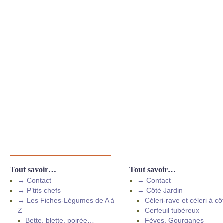
Tout savoir…
Tout savoir…
→ Contact
→ Contact
→ P’tits chefs
→ Côté Jardin
→ Les Fiches-Légumes de A à
Céleri-rave et céleri à cô
Z
Cerfeuil tubéreux
Bette, blette, poirée…
Fèves, Gourganes