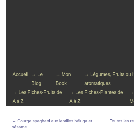
Accueil
→ Le
→ Mon
→ Légumes, Fruits ou 
Blog
Book
aromatiques
→ Les Fiches-Fruits de
→ Les Fiches-Plantes de
→
A à Z
A à Z
M
←
Courge spaghetti aux lentilles béluga et
Toutes les r
sésame