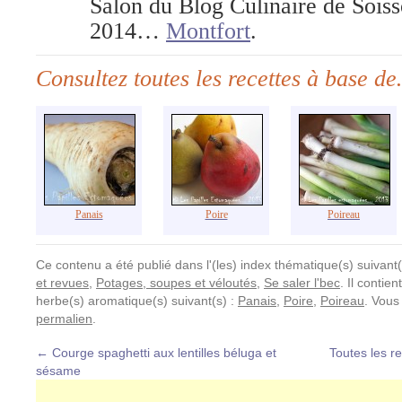
Salon du Blog Culinaire de Sois
2014…
Montfort
.
Consultez toutes les recettes à base d
Panais
Poire
Poireau
Ce contenu a été publié dans l'(les) index thématique(s) suivant(
et revues
,
Potages, soupes et véloutés
,
Se saler l'bec
. Il contien
herbe(s) aromatique(s) suivant(s) :
Panais
,
Poire
,
Poireau
. Vous
permalien
.
←
Courge spaghetti aux lentilles béluga et
Toutes les r
sésame