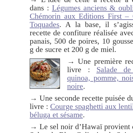
dans :
Légumes anciens & oubli
Chémorin aux Editions First – 
Toquades
. A la base, il s’agis
recette de confiture réalisée av
panais, 500 de poires, 10 gous
g de sucre et 200 g de miel.
→ Une première rec
livre :
Salade de 
quinoa, pomme, noi
noire
.
→ Une seconde recette puisée 
livre :
Courge spaghetti aux lenti
béluga et sésame
.
→ Le sel noir d’Hawaï provient 