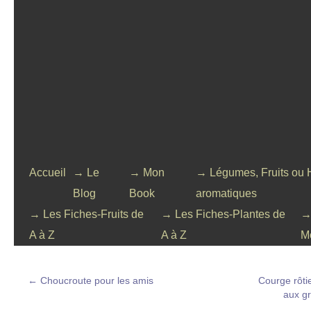
Accueil
→ Le
→ Mon
→ Légumes, Fruits ou 
Blog
Book
aromatiques
→ Les Fiches-Fruits de
→ Les Fiches-Plantes de
→
A à Z
A à Z
M
←
Choucroute pour les amis
Courge rôti
aux g