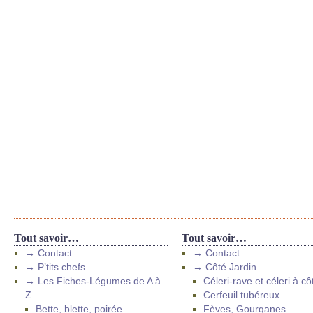
Tout savoir…
Tout savoir…
→ Contact
→ Contact
→ P’tits chefs
→ Côté Jardin
→ Les Fiches-Légumes de A à
Céleri-rave et céleri à cô
Z
Cerfeuil tubéreux
Bette, blette, poirée…
Fèves, Gourganes