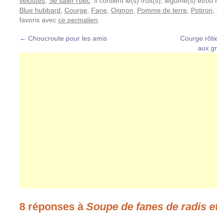
véloutés
,
Se saler l'bec
. Il contient le(s) fruit(s), légume(s) et/o
Blue hubbard
,
Courge
,
Fane
,
Oignon
,
Pomme de terre
,
Potiron
,
favoris avec
ce permalien
.
←
Choucroute pour les amis
Courge rôti
aux g
8 réponses à
Soupe de fanes de radis e