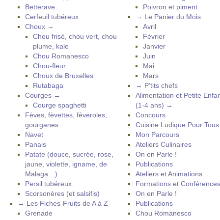
Betterave
Poivron et piment
Cerfeuil tubéreux
→ Le Panier du Mois
Choux →
Avril
Chou frisé, chou vert, chou
Février
plume, kale
Janvier
Chou Romanesco
Juin
Chou-fleur
Mai
Choux de Bruxelles
Mars
Rutabaga
→ P’tits chefs
Courges →
Alimentation et Petite Enfa
Courge spaghetti
(1-4 ans) →
Fèves, fèvettes, fèveroles,
Concours
gourganes
Cuisine Ludique Pour Tou
Navet
Mon Parcours
Panais
Ateliers Culinaires
Patate (douce, sucrée, rose,
On en Parle !
jaune, violette, igname, de
Publications
Malaga…)
Ateliers et Animations
Persil tubéreux
Formations et Conférence
Scorsonères (et salsifis)
On en Parle !
→ Les Fiches-Fruits de A à Z
Publications
Grenade
Chou Romanesco