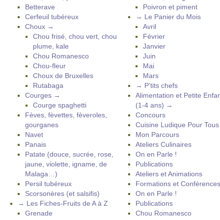
Betterave
Poivron et piment
Cerfeuil tubéreux
→ Le Panier du Mois
Choux →
Avril
Chou frisé, chou vert, chou
Février
plume, kale
Janvier
Chou Romanesco
Juin
Chou-fleur
Mai
Choux de Bruxelles
Mars
Rutabaga
→ P’tits chefs
Courges →
Alimentation et Petite Enfa
Courge spaghetti
(1-4 ans) →
Fèves, fèvettes, fèveroles,
Concours
gourganes
Cuisine Ludique Pour Tou
Navet
Mon Parcours
Panais
Ateliers Culinaires
Patate (douce, sucrée, rose,
On en Parle !
jaune, violette, igname, de
Publications
Malaga…)
Ateliers et Animations
Persil tubéreux
Formations et Conférence
Scorsonères (et salsifis)
On en Parle !
→ Les Fiches-Fruits de A à Z
Publications
Grenade
Chou Romanesco