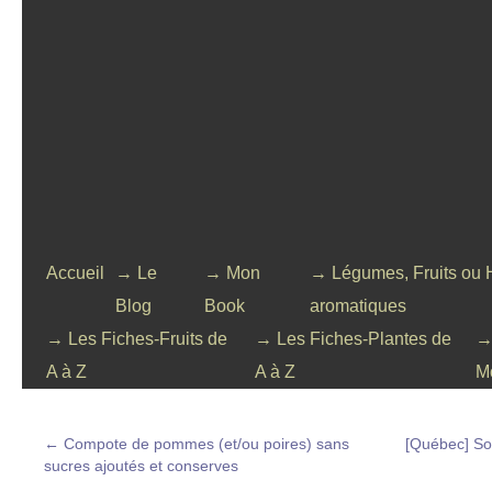
Accueil
→ Le
→ Mon
→ Légumes, Fruits ou 
Blog
Book
aromatiques
→ Les Fiches-Fruits de
→ Les Fiches-Plantes de
→
A à Z
A à Z
M
←
Compote de pommes (et/ou poires) sans
[Québec] So
sucres ajoutés et conserves