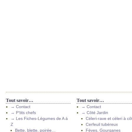
Tout savoir…
Tout savoir…
→ Contact
→ Contact
→ P’tits chefs
→ Côté Jardin
→ Les Fiches-Légumes de A à
Céleri-rave et céleri à cô
Z
Cerfeuil tubéreux
Bette, blette, poirée…
Fèves, Gourganes