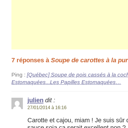
7 réponses à
Soupe de carottes à la pu
Ping :
[Québec] Soupe de pois cassés à la cocho
Estomaquées...Les Papilles Estomaquées…
julien
dit :
27/01/2014 à 16:16
Carotte et cajou, miam ! Je suis sûr
sauce soja ça serait excellent non ?