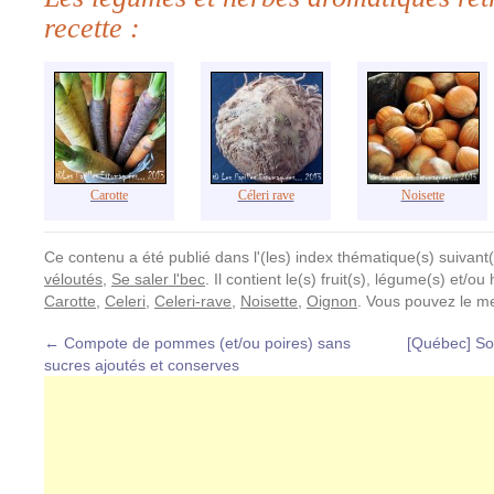
recette :
Carotte
Céleri rave
Noisette
Ce contenu a été publié dans l'(les) index thématique(s) suivant(
véloutés
,
Se saler l'bec
. Il contient le(s) fruit(s), légume(s) et/o
Carotte
,
Celeri
,
Celeri-rave
,
Noisette
,
Oignon
. Vous pouvez le me
←
Compote de pommes (et/ou poires) sans
[Québec] So
sucres ajoutés et conserves