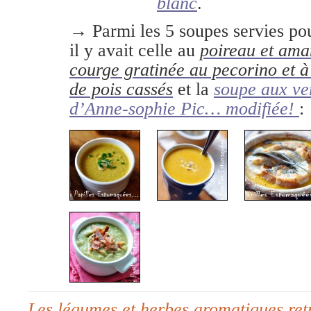
blanc
.
→ Parmi les 5 soupes servies po
il y avait celle au
poireau et am
courge gratinée au pecorino et à
de pois cassés
et la
soupe aux ve
d’Anne-sophie Pic… modifiée!
:
Les légumes et herbes aromatiques ret