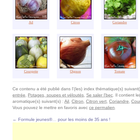
Ail
Citron
Coriandre
Courgette
Oignon
Tomate
Ce contenu a été publié dans l'(les) index thématique(s) suivant(
entrée
,
Potages, soupes et véloutés
,
Se saler l'bec
. Il contient l
aromatique(s) suivant(s) :
Ail
,
Citron
,
Citron vert
,
Coriandre
,
Cour
Vous pouvez le mettre en favoris avec
ce permalien
.
←
Formule jeunes®… pour les moins de 35 ans !