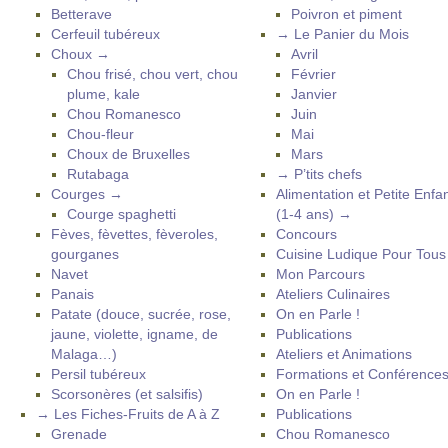
Betterave
Poivron et piment
Cerfeuil tubéreux
→ Le Panier du Mois
Choux →
Avril
Chou frisé, chou vert, chou
Février
plume, kale
Janvier
Chou Romanesco
Juin
Chou-fleur
Mai
Choux de Bruxelles
Mars
Rutabaga
→ P’tits chefs
Courges →
Alimentation et Petite Enfa
Courge spaghetti
(1-4 ans) →
Fèves, fèvettes, fèveroles,
Concours
gourganes
Cuisine Ludique Pour Tou
Navet
Mon Parcours
Panais
Ateliers Culinaires
Patate (douce, sucrée, rose,
On en Parle !
jaune, violette, igname, de
Publications
Malaga…)
Ateliers et Animations
Persil tubéreux
Formations et Conférence
Scorsonères (et salsifis)
On en Parle !
→ Les Fiches-Fruits de A à Z
Publications
Grenade
Chou Romanesco