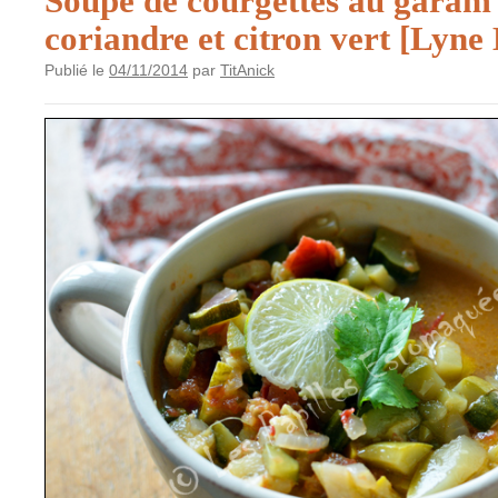
Soupe de courgettes au garam
coriandre et citron vert [Lyn
Publié le
04/11/2014
par
TitAnick