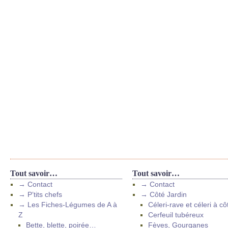
Tout savoir…
Tout savoir…
→ Contact
→ Contact
→ P’tits chefs
→ Côté Jardin
→ Les Fiches-Légumes de A à
Céleri-rave et céleri à cô
Z
Cerfeuil tubéreux
Bette, blette, poirée…
Fèves, Gourganes