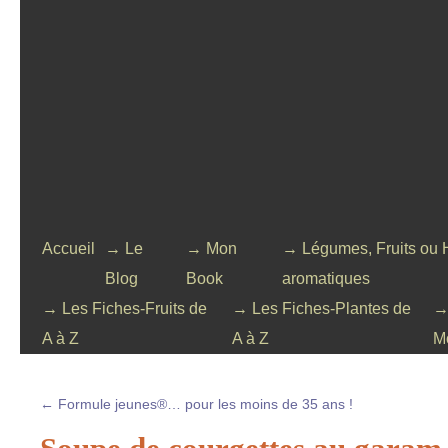
Accueil
→ Le
→ Mon
→ Légumes, Fruits ou 
Blog
Book
aromatiques
→ Les Fiches-Fruits de
→ Les Fiches-Plantes de
→
A à Z
A à Z
M
←
Formule jeunes®… pour les moins de 35 ans !