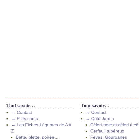
Tout savoir…
Tout savoir…
→ Contact
→ Contact
→ P’tits chefs
→ Côté Jardin
→ Les Fiches-Légumes de A à
Céleri-rave et céleri à cô
Z
Cerfeuil tubéreux
Bette, blette, poirée…
Fèves, Gourganes