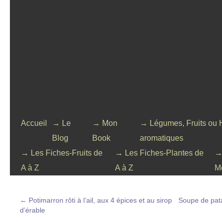
Accueil
→ Le
→ Mon
→ Légumes, Fruits ou 
Blog
Book
aromatiques
→ Les Fiches-Fruits de
→ Les Fiches-Plantes de
→
A à Z
A à Z
M
←
Potimarron rôti à l’ail, aux 4 épices et au sirop
Soupe de pat
d’érable