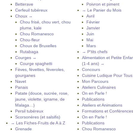
Betterave
Poivron et piment
Cerfeuil tubéreux
→ Le Panier du Mois
Choux →
Avril
Chou frisé, chou vert, chou
Février
plume, kale
Janvier
Chou Romanesco
Juin
Chou-fleur
Mai
Choux de Bruxelles
Mars
Rutabaga
→ P’tits chefs
Courges →
Alimentation et Petite Enfa
Courge spaghetti
(1-4 ans) →
Fèves, fèvettes, fèveroles,
Concours
gourganes
Cuisine Ludique Pour Tou
Navet
Mon Parcours
Panais
Ateliers Culinaires
Patate (douce, sucrée, rose,
On en Parle !
jaune, violette, igname, de
Publications
Malaga…)
Ateliers et Animations
Persil tubéreux
Formations et Conférence
Scorsonères (et salsifis)
On en Parle !
→ Les Fiches-Fruits de A à Z
Publications
Grenade
Chou Romanesco