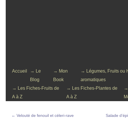
Accueil
→ Le
→ Mon
→ Légumes, Fruits ou 
Blog
Book
aromatiques
→ Les Fiches-Fruits de
→ Les Fiches-Plantes de
→
A à Z
A à Z
M
←
Velouté de fenouil et céleri-rave
Salade d’épi