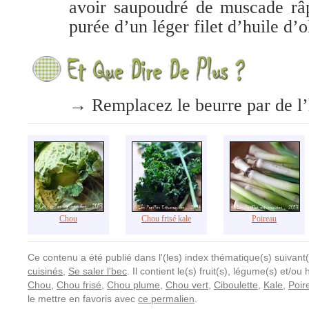
avoir saupoudré de muscade râp
purée d’un léger filet d’huile d’o
→
Remplacez le beurre par de l’
Chou
Chou frisé kale
Poireau
Ce contenu a été publié dans l'(les) index thématique(s) suivant(
cuisinés
,
Se saler l'bec
. Il contient le(s) fruit(s), légume(s) et/o
Chou
,
Chou frisé
,
Chou plume
,
Chou vert
,
Ciboulette
,
Kale
,
Poir
le mettre en favoris avec
ce permalien
.