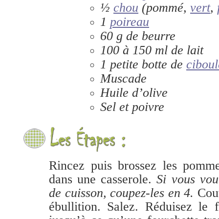
½
chou
(pommé,
vert
,
1
poireau
60 g de beurre
100 à 150 ml de lait
1 petite botte de
ciboul
Muscade
Huile d’olive
Sel et poivre
Rincez puis brossez les pommes
dans une casserole.
Si vous vou
de cuisson, coupez-les en 4.
Couv
ébullition. Salez. Réduisez le f