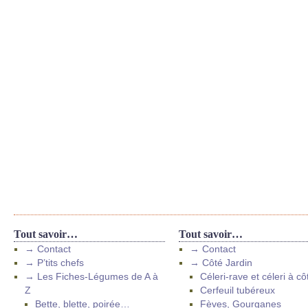
Tout savoir…
Tout savoir…
→ Contact
→ Contact
→ P’tits chefs
→ Côté Jardin
→ Les Fiches-Légumes de A à
Céleri-rave et céleri à cô
Z
Cerfeuil tubéreux
Bette, blette, poirée…
Fèves, Gourganes