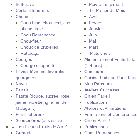
Betterave
Poivron et piment
Cerfeuil tubéreux
→ Le Panier du Mois
Choux →
Avril
Chou frisé, chou vert, chou
Février
plume, kale
Janvier
Chou Romanesco
Juin
Chou-fleur
Mai
Choux de Bruxelles
Mars
Rutabaga
→ P’tits chefs
Courges →
Alimentation et Petite Enfa
Courge spaghetti
(1-4 ans) →
Fèves, fèvettes, fèveroles,
Concours
gourganes
Cuisine Ludique Pour Tou
Navet
Mon Parcours
Panais
Ateliers Culinaires
Patate (douce, sucrée, rose,
On en Parle !
jaune, violette, igname, de
Publications
Malaga…)
Ateliers et Animations
Persil tubéreux
Formations et Conférence
Scorsonères (et salsifis)
On en Parle !
→ Les Fiches-Fruits de A à Z
Publications
Grenade
Chou Romanesco