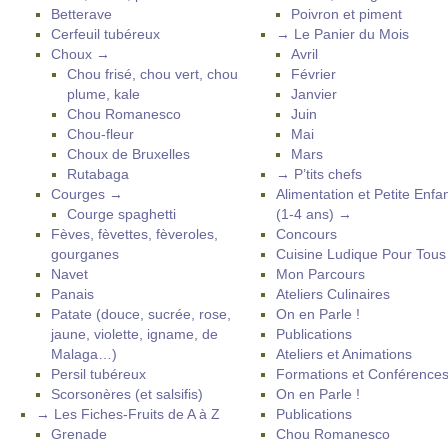
Betterave
Poivron et piment
Cerfeuil tubéreux
→ Le Panier du Mois
Choux →
Avril
Chou frisé, chou vert, chou
Février
plume, kale
Janvier
Chou Romanesco
Juin
Chou-fleur
Mai
Choux de Bruxelles
Mars
Rutabaga
→ P’tits chefs
Courges →
Alimentation et Petite Enfa
Courge spaghetti
(1-4 ans) →
Fèves, fèvettes, fèveroles,
Concours
gourganes
Cuisine Ludique Pour Tou
Navet
Mon Parcours
Panais
Ateliers Culinaires
Patate (douce, sucrée, rose,
On en Parle !
jaune, violette, igname, de
Publications
Malaga…)
Ateliers et Animations
Persil tubéreux
Formations et Conférence
Scorsonères (et salsifis)
On en Parle !
→ Les Fiches-Fruits de A à Z
Publications
Grenade
Chou Romanesco