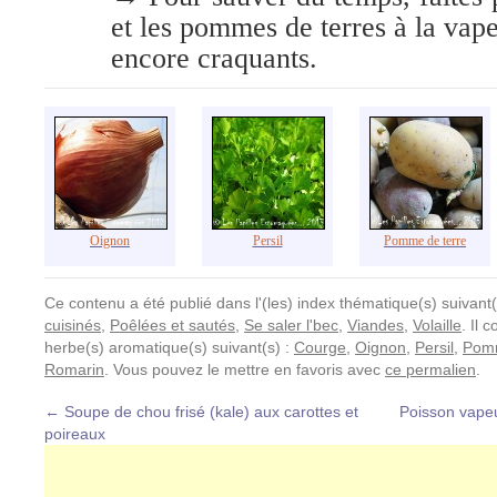
et les pommes de terres à la vape
encore craquants.
Oignon
Persil
Pomme de terre
Ce contenu a été publié dans l'(les) index thématique(s) suivant(
cuisinés
,
Poêlées et sautés
,
Se saler l'bec
,
Viandes
,
Volaille
. Il 
herbe(s) aromatique(s) suivant(s) :
Courge
,
Oignon
,
Persil
,
Pomm
Romarin
. Vous pouvez le mettre en favoris avec
ce permalien
.
←
Soupe de chou frisé (kale) aux carottes et
Poisson vape
poireaux