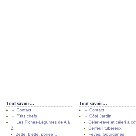
Tout savoir…
Tout savoir…
→ Contact
→ Contact
→ P’tits chefs
→ Côté Jardin
→ Les Fiches-Légumes de A à
Céleri-rave et céleri à cô
Z
Cerfeuil tubéreux
Bette, blette, poirée…
Fèves, Gourganes