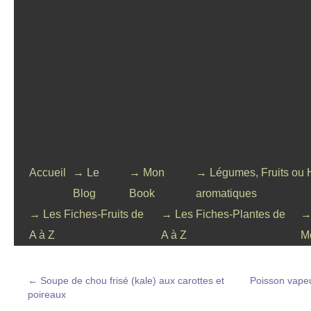
Accueil
→ Le
→ Mon
→ Légumes, Fruits ou 
Blog
Book
aromatiques
→ Les Fiches-Fruits de
→ Les Fiches-Plantes de
→
A à Z
A à Z
M
←
Soupe de chou frisé (kale) aux carottes et
Poisson vape
poireaux