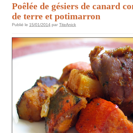
Poêlée de gésiers de canard c
de terre et potimarron
Publié le
15/01/2014
par
TiteAnick