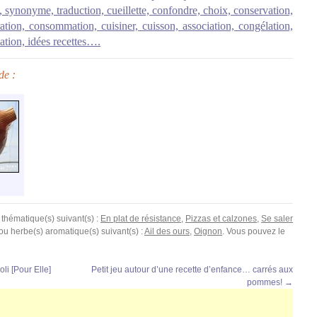
, synonyme, traduction, cueillette, confondre, choix, conservation,
ation, consommation, cuisiner, cuisson, association, congélation,
isation, idées recettes….
de :
 thématique(s) suivant(s) :
En plat de résistance
,
Pizzas et calzones
,
Se saler
et/ou herbe(s) aromatique(s) suivant(s) :
Ail des ours
,
Oignon
. Vous pouvez le
oli [Pour Elle]
Petit jeu autour d’une recette d’enfance… carrés aux
pommes!
→