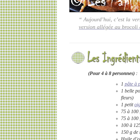
“
Aujourd’hui, c’est la ver
version allégée au brocoli e
(Pour 4 à 8 personnes)
:
1
pâte à 
1 belle p
fleurs)
1 petit
oi
75 à 100 
75 à 100 
100 à 125
150 g de 
Huile d’o