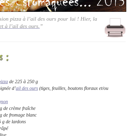
sion pizza à l’ail des ours pour lui ! Hier, la
t à l’ail des ours.
”
pizza
de 225 à 250 g
oignée d’
ail des ours
(tiges, feuilles, boutons floraux et/ou
gnon
g de crème fraîche
g de fromage blanc
 g de lardons
râpé
live