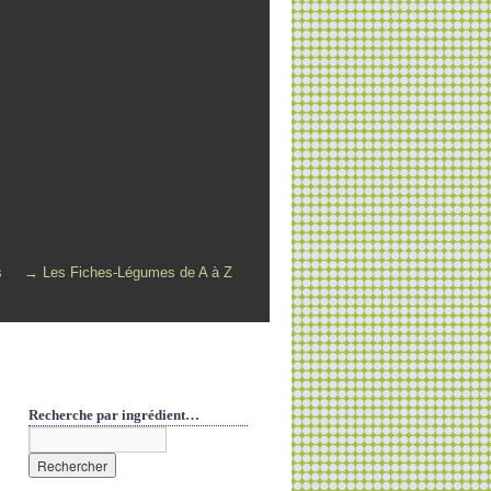
s
→ Les Fiches-Légumes de A à Z
Recherche par ingrédient…