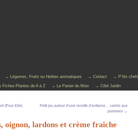
→ Légumes, Fruits ou Herbes aromatiques
→ Contact
→ P’tits chef
 Fiches-Plantes de A à Z
→ Le Panier du Mois
→ Côté Jardin
oli [Pour Elle]
Petit jeu autour d’une recette d’enfance… carrés aux
pommes!
→
rs, oignon, lardons et crème fraîche