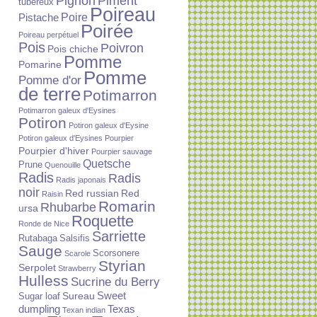
Piment
Pignon
tubéreux
Poireau
Poire
Pistache
Poirée
Poireau perpétuel
Pois
Poivron
Pois chiche
Pomme
Pomarine
Pomme
Pomme d'or
de terre
Potimarron
Potimarron galeux d'Eysines
Potiron
Potiron galeux d'Eysine
Potiron galeux d'Eysines
Pourpier
Pourpier d'hiver
Pourpier sauvage
Quetsche
Prune
Quenouille
Radis
Radis
Radis japonais
noir
Red russian
Red
Raisin
Romarin
Rhubarbe
ursa
Roquette
Ronde de Nice
Sarriette
Rutabaga
Salsifis
Sauge
Scorsonere
Scarole
Styrian
Serpolet
Strawberry
Hulless
Sucrine du Berry
Sureau
Sweet
Sugar loaf
dumpling
Texas
Texan indian