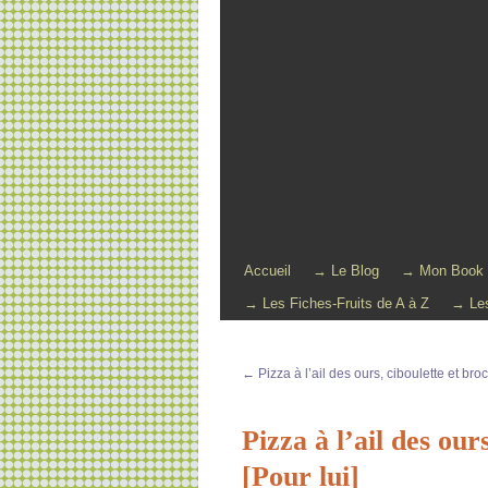
Accueil
→ Le Blog
→ Mon Book
→ Les Fiches-Fruits de A à Z
→ Les
←
Pizza à l’ail des ours, ciboulette et broc
Pizza à l’ail des ou
[Pour lui]