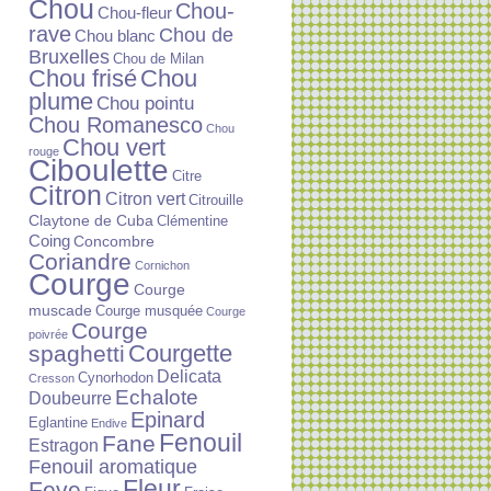
Chou
Chou-
Chou-fleur
rave
Chou de
Chou blanc
Bruxelles
Chou de Milan
Chou frisé
Chou
plume
Chou pointu
Chou Romanesco
Chou
Chou vert
rouge
Ciboulette
Citre
Citron
Citron vert
Citrouille
Claytone de Cuba
Clémentine
Coing
Concombre
Coriandre
Cornichon
Courge
Courge
muscade
Courge musquée
Courge
Courge
poivrée
Courgette
spaghetti
Delicata
Cynorhodon
Cresson
Echalote
Doubeurre
Epinard
Eglantine
Endive
Fenouil
Fane
Estragon
Fenouil aromatique
Fleur
Feve