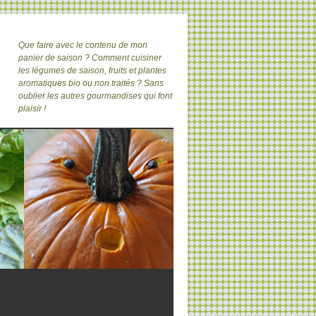
Que faire avec le contenu de mon
panier de saison ? Comment cuisiner
les légumes de saison, fruits et plantes
aromatiques bio ou non traités ? Sans
oublier les autres gourmandises qui font
plaisir !