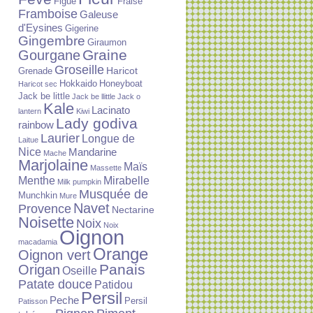
Figue
Fraise
Framboise
Galeuse
d'Eysines
Gigerine
Gingembre
Giraumon
Graine
Gourgane
Groseille
Haricot
Grenade
Hokkaido
Honeyboat
Haricot sec
Jack be little
Jack be llittle
Jack o
Kale
Lacinato
lantern
Kiwi
Lady godiva
rainbow
Laurier
Longue de
Laitue
Nice
Mandarine
Mache
Marjolaine
Maïs
Massette
Menthe
Mirabelle
Milk pumpkin
Musquée de
Munchkin
Mure
Navet
Provence
Nectarine
Noisette
Noix
Noix
Oignon
macadamia
Orange
Oignon vert
Panais
Origan
Oseille
Patate douce
Patidou
Persil
Peche
Persil
Patisson