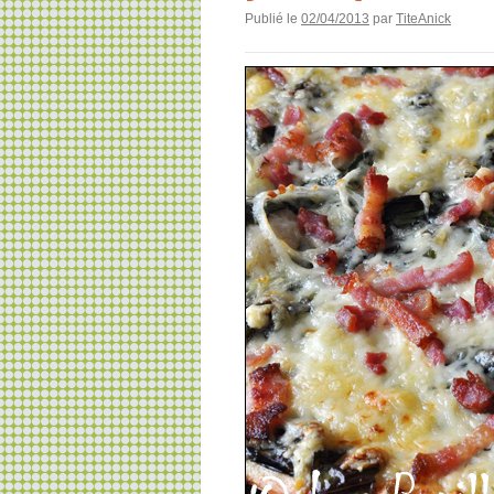
Publié le
02/04/2013
par
TiteAnick