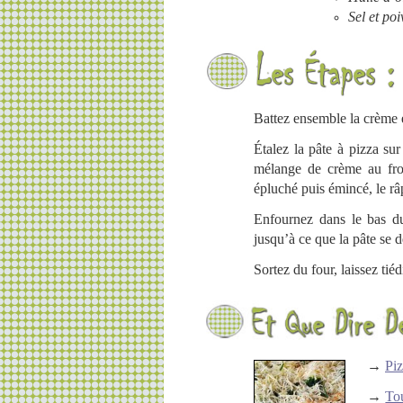
Sel et poi
Battez ensemble la crème 
Étalez la pâte à pizza sur
mélange de crème au from
épluché puis émincé, le râ
Enfournez dans le bas d
jusqu’à ce que la pâte se 
Sortez du four, laissez tiéd
→
Piz
→
Tou