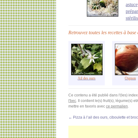
astuce
prépar
stéril
Retrouvez toutes les recettes à base 
Ail des ours
Oignon
Ce contenu a été publié dans l'(les) index
l'bec
. Il contient le(s) fruit(s), légume(s) 
mettre en favoris avec
ce permalien
.
←
Pizza à l’ail des ours, ciboulette et broc