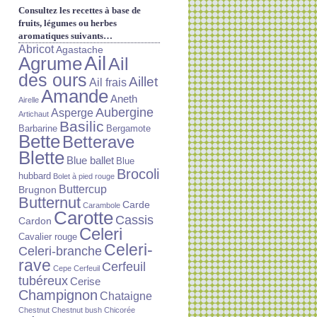
Consultez les recettes à base de
fruits, légumes ou herbes
aromatiques suivants…
Abricot
Agastache
Ail
Agrume
Ail
des ours
Aillet
Ail frais
Amande
Aneth
Airelle
Aubergine
Asperge
Artichaut
Basilic
Barbarine
Bergamote
Bette
Betterave
Blette
Blue ballet
Blue
Brocoli
hubbard
Bolet à pied rouge
Buttercup
Brugnon
Butternut
Carde
Carambole
Carotte
Cassis
Cardon
Celeri
Cavalier rouge
Celeri-
Celeri-branche
rave
Cerfeuil
Cepe
Cerfeuil
tubéreux
Cerise
Champignon
Chataigne
Chestnut
Chestnut bush
Chicorée