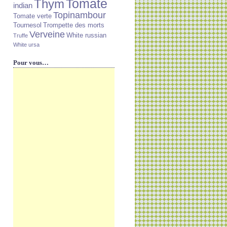
Tomate
Thym
indian
Topinambour
Tomate verte
Tournesol
Trompette des morts
Verveine
White russian
Truffe
White ursa
Pour vous…