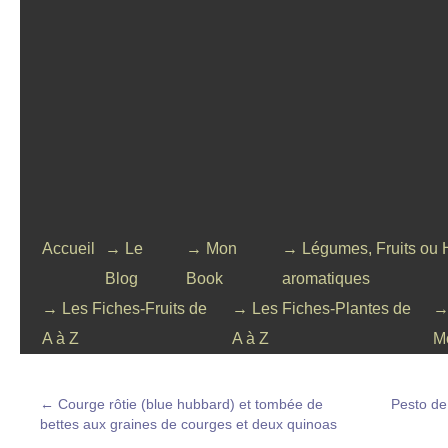
Accueil
→ Le
→ Mon
→ Légumes, Fruits ou 
Blog
Book
aromatiques
→ Les Fiches-Fruits de
→ Les Fiches-Plantes de
→
A à Z
A à Z
M
←
Courge rôtie (blue hubbard) et tombée de
Pesto de
bettes aux graines de courges et deux quinoas