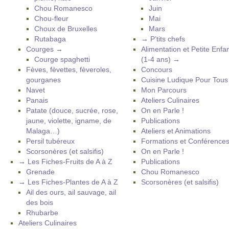
Chou Romanesco
Juin
Chou-fleur
Mai
Choux de Bruxelles
Mars
Rutabaga
→ P’tits chefs
Courges →
Alimentation et Petite Enfa
Courge spaghetti
(1-4 ans) →
Fèves, fèvettes, fèveroles,
Concours
gourganes
Cuisine Ludique Pour Tou
Navet
Mon Parcours
Panais
Ateliers Culinaires
Patate (douce, sucrée, rose,
On en Parle !
jaune, violette, igname, de
Publications
Malaga…)
Ateliers et Animations
Persil tubéreux
Formations et Conférence
Scorsonères (et salsifis)
On en Parle !
→ Les Fiches-Fruits de A à Z
Publications
Grenade
Chou Romanesco
→ Les Fiches-Plantes de A à Z
Scorsonères (et salsifis)
Ail des ours, ail sauvage, ail
des bois
Rhubarbe
Ateliers Culinaires