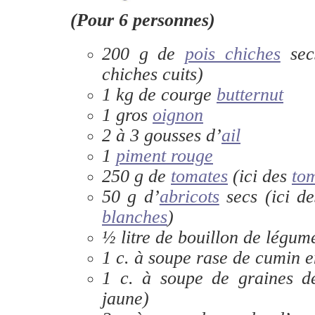
(Pour 6 personnes)
200 g de
pois chiches
sec
chiches cuits)
1 kg de courge
butternut
1 gros
oignon
2 à 3 gousses d’
ail
1
piment rouge
250 g de
tomates
(ici des
tom
50 g d’
abricots
secs (ici d
blanches
)
½ litre de bouillon de légum
1
c. à soupe
rase de cumin e
1
c. à soupe
de graines d
jaune)