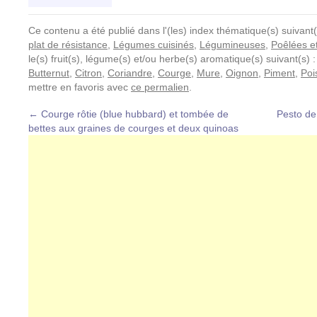
Ce contenu a été publié dans l'(les) index thématique(s) suivant(
plat de résistance
,
Légumes cuisinés
,
Légumineuses
,
Poêlées e
le(s) fruit(s), légume(s) et/ou herbe(s) aromatique(s) suivant(s) 
Butternut
,
Citron
,
Coriandre
,
Courge
,
Mure
,
Oignon
,
Piment
,
Poi
mettre en favoris avec
ce permalien
.
←
Courge rôtie (blue hubbard) et tombée de
Pesto de
bettes aux graines de courges et deux quinoas