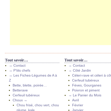
Tout savoir…
Tout savoir…
→ Contact
→ Contact
→ P’tits chefs
→ Côté Jardin
→ Les Fiches-Légumes de A à
Céleri-rave et céleri à cô
Z
Cerfeuil tubéreux
Bette, blette, poirée…
Fèves, Gourganes
Betterave
Poivron et piment
Cerfeuil tubéreux
→ Le Panier du Mois
Choux →
Avril
Chou frisé, chou vert, chou
Février
plume, kale
Janvier