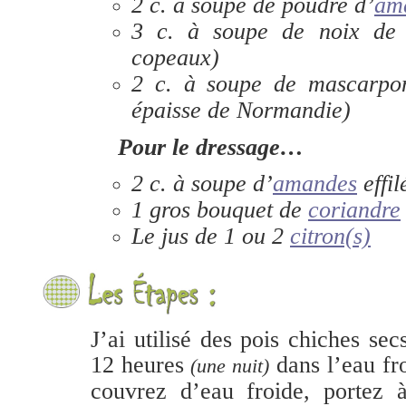
2 c. à soupe de poudre d’
am
3
c. à soupe
de noix de
copeaux)
2
c. à soupe
de mascarpone
épaisse de Normandie)
Pour le dressage…
2
c. à soupe
d’
amandes
effil
1 gros bouquet de
coriandre
Le jus de 1 ou 2
citron(s)
J’ai utilisé des pois chiches sec
12 heures
dans l’eau fr
(une nuit)
couvrez d’eau froide, portez à