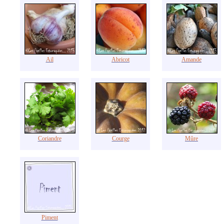
Ail
Abricot
Amande
Coriandre
Courge
Mûre
Piment