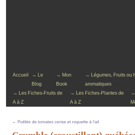
Accueil
→ Le
→ Mon
→ Légumes, Fruits ou 
Blog
Book
aromatiques
→ Les Fiches-Fruits de
→ Les Fiches-Plantes de
→
A à Z
A à Z
M
←
Poêlée de tomates cerise et roquette à l’ail