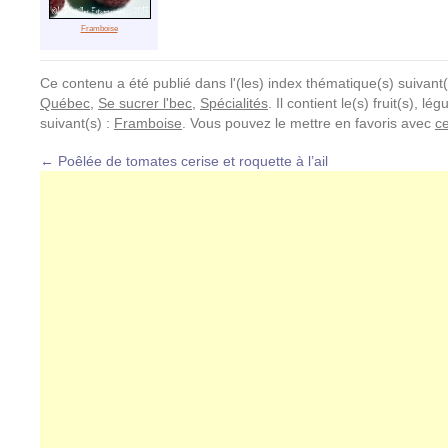
Framboise
Ce contenu a été publié dans l'(les) index thématique(s) suivant(
Québec
,
Se sucrer l'bec
,
Spécialités
. Il contient le(s) fruit(s), 
suivant(s) :
Framboise
. Vous pouvez le mettre en favoris avec
c
←
Poêlée de tomates cerise et roquette à l’ail