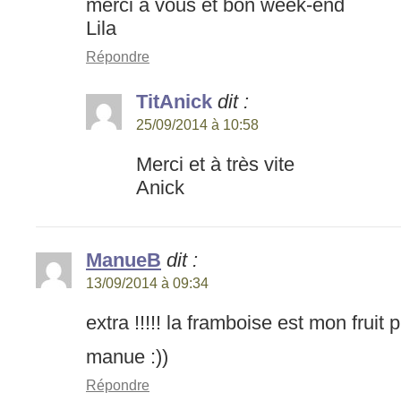
merci à vous et bon week-end
Lila
Répondre
TitAnick
dit :
25/09/2014 à 10:58
Merci et à très vite
Anick
ManueB
dit :
13/09/2014 à 09:34
extra !!!!! la framboise est mon fruit p
manue :))
Répondre