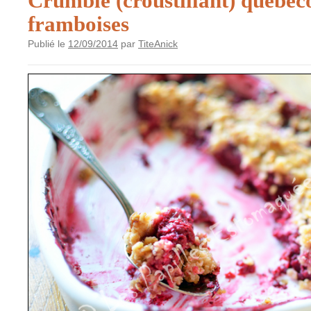
Crumble (croustillant) québéc
framboises
Publié le
12/09/2014
par
TiteAnick