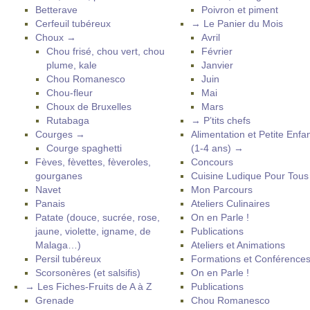
Betterave
Poivron et piment
Cerfeuil tubéreux
→ Le Panier du Mois
Choux →
Avril
Chou frisé, chou vert, chou
Février
plume, kale
Janvier
Chou Romanesco
Juin
Chou-fleur
Mai
Choux de Bruxelles
Mars
Rutabaga
→ P’tits chefs
Courges →
Alimentation et Petite Enfa
Courge spaghetti
(1-4 ans) →
Fèves, fèvettes, fèveroles,
Concours
gourganes
Cuisine Ludique Pour Tou
Navet
Mon Parcours
Panais
Ateliers Culinaires
Patate (douce, sucrée, rose,
On en Parle !
jaune, violette, igname, de
Publications
Malaga…)
Ateliers et Animations
Persil tubéreux
Formations et Conférence
Scorsonères (et salsifis)
On en Parle !
→ Les Fiches-Fruits de A à Z
Publications
Grenade
Chou Romanesco