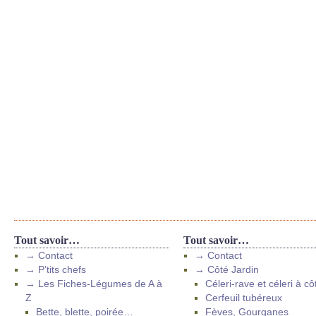
Tout savoir…
Tout savoir…
→ Contact
→ Contact
→ P’tits chefs
→ Côté Jardin
→ Les Fiches-Légumes de A à
Céleri-rave et céleri à cô
Z
Cerfeuil tubéreux
Bette, blette, poirée…
Fèves, Gourganes