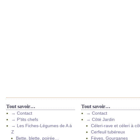
Tout savoir…
Tout savoir…
→ Contact
→ Contact
→ P’tits chefs
→ Côté Jardin
→ Les Fiches-Légumes de A à
Céleri-rave et céleri à cô
Z
Cerfeuil tubéreux
Bette, blette, poirée…
Fèves, Gourganes