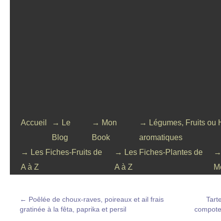
Accueil
→ Le
→ Mon
→ Légumes, Fruits ou 
Blog
Book
aromatiques
→ Les Fiches-Fruits de
→ Les Fiches-Plantes de
→
A à Z
A à Z
M
←
Poêlée de choux-raves, poireaux et ail frais
Tarte
gratinée à la fêta, paprika et persil
compote