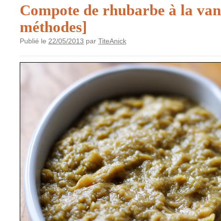
Compote de rhubarbe à la van
méthodes]
Publié le
22/05/2013
par
TiteAnick