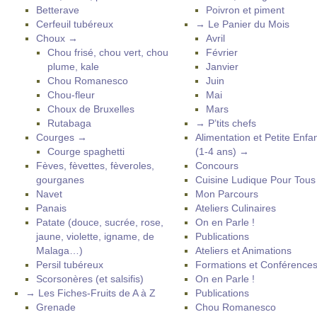
Betterave
Poivron et piment
Cerfeuil tubéreux
→ Le Panier du Mois
Choux →
Avril
Chou frisé, chou vert, chou
Février
plume, kale
Janvier
Chou Romanesco
Juin
Chou-fleur
Mai
Choux de Bruxelles
Mars
Rutabaga
→ P’tits chefs
Courges →
Alimentation et Petite Enfa
Courge spaghetti
(1-4 ans) →
Fèves, fèvettes, fèveroles,
Concours
gourganes
Cuisine Ludique Pour Tou
Navet
Mon Parcours
Panais
Ateliers Culinaires
Patate (douce, sucrée, rose,
On en Parle !
jaune, violette, igname, de
Publications
Malaga…)
Ateliers et Animations
Persil tubéreux
Formations et Conférence
Scorsonères (et salsifis)
On en Parle !
→ Les Fiches-Fruits de A à Z
Publications
Grenade
Chou Romanesco