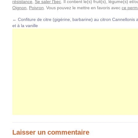
résistance
,
Se saler l'bec
. Il contient le(s) fruit(s), légume(s) et
Oignon
,
Poivron
. Vous pouvez le mettre en favoris avec
ce perm
←
Confiture de citre (gigérine, barbarine) au citron
Cannellonis 
et à la vanille
Laisser un commentaire