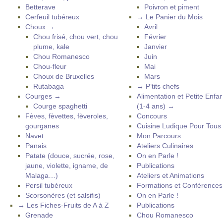
Betterave
Poivron et piment
Cerfeuil tubéreux
→ Le Panier du Mois
Choux →
Avril
Chou frisé, chou vert, chou
Février
plume, kale
Janvier
Chou Romanesco
Juin
Chou-fleur
Mai
Choux de Bruxelles
Mars
Rutabaga
→ P’tits chefs
Courges →
Alimentation et Petite Enfa
Courge spaghetti
(1-4 ans) →
Fèves, fèvettes, fèveroles,
Concours
gourganes
Cuisine Ludique Pour Tou
Navet
Mon Parcours
Panais
Ateliers Culinaires
Patate (douce, sucrée, rose,
On en Parle !
jaune, violette, igname, de
Publications
Malaga…)
Ateliers et Animations
Persil tubéreux
Formations et Conférence
Scorsonères (et salsifis)
On en Parle !
→ Les Fiches-Fruits de A à Z
Publications
Grenade
Chou Romanesco