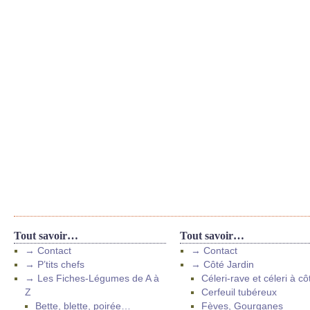
Tout savoir…
Tout savoir…
→ Contact
→ Contact
→ P’tits chefs
→ Côté Jardin
→ Les Fiches-Légumes de A à
Céleri-rave et céleri à cô
Z
Cerfeuil tubéreux
Bette, blette, poirée…
Fèves, Gourganes