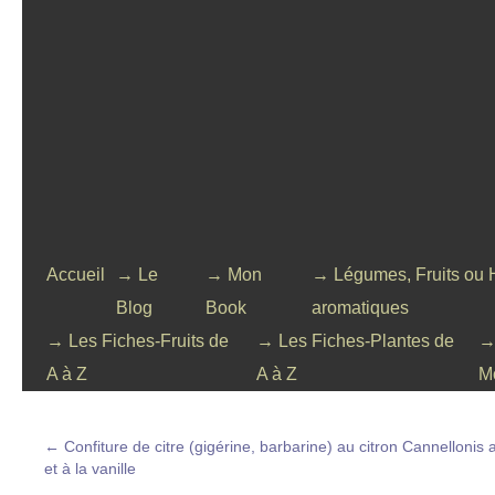
Accueil
→ Le
→ Mon
→ Légumes, Fruits ou 
Blog
Book
aromatiques
→ Les Fiches-Fruits de
→ Les Fiches-Plantes de
→
A à Z
A à Z
M
←
Confiture de citre (gigérine, barbarine) au citron
Cannellonis 
et à la vanille