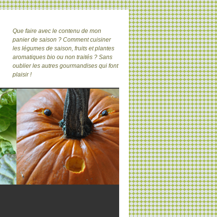
Que faire avec le contenu de mon
panier de saison ? Comment cuisiner
les légumes de saison, fruits et plantes
aromatiques bio ou non traités ? Sans
oublier les autres gourmandises qui font
plaisir !