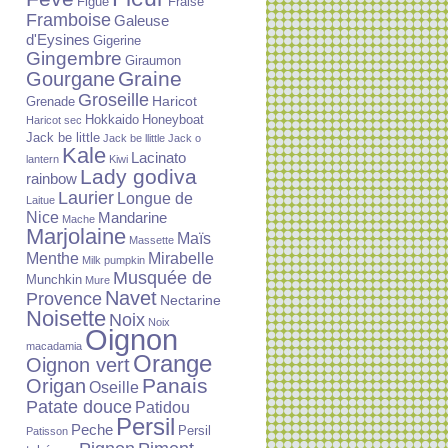
Figue
Fraise
Framboise
Galeuse
d'Eysines
Gigerine
Gingembre
Giraumon
Graine
Gourgane
Groseille
Haricot
Grenade
Hokkaido
Honeyboat
Haricot sec
Jack be little
Jack be llittle
Jack o
Kale
Lacinato
lantern
Kiwi
Lady godiva
rainbow
Laurier
Longue de
Laitue
Nice
Mandarine
Mache
Marjolaine
Maïs
Massette
Menthe
Mirabelle
Milk pumpkin
Musquée de
Munchkin
Mure
Navet
Provence
Nectarine
Noisette
Noix
Noix
Oignon
macadamia
Orange
Oignon vert
Panais
Origan
Oseille
Patate douce
Patidou
Persil
Peche
Persil
Patisson