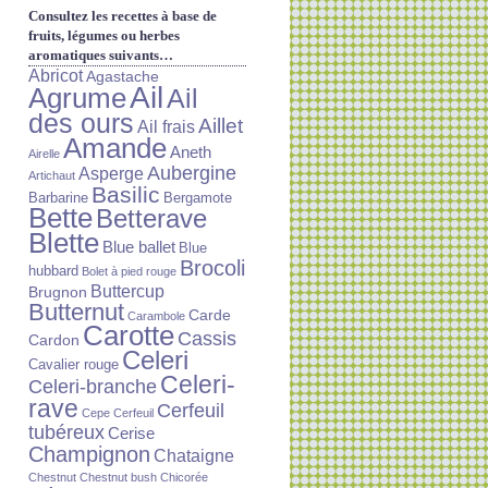
Consultez les recettes à base de
fruits, légumes ou herbes
aromatiques suivants…
Abricot
Agastache
Ail
Agrume
Ail
des ours
Aillet
Ail frais
Amande
Aneth
Airelle
Aubergine
Asperge
Artichaut
Basilic
Barbarine
Bergamote
Bette
Betterave
Blette
Blue ballet
Blue
Brocoli
hubbard
Bolet à pied rouge
Buttercup
Brugnon
Butternut
Carde
Carambole
Carotte
Cassis
Cardon
Celeri
Cavalier rouge
Celeri-
Celeri-branche
rave
Cerfeuil
Cepe
Cerfeuil
tubéreux
Cerise
Champignon
Chataigne
Chestnut
Chestnut bush
Chicorée