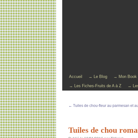
Accueil
→ Le Blog
→ Mon Book
→ Les Fiches-Fruits de A à Z
→ Les
←
Tuiles de chou-fleur au parmesan et 
Tuiles de chou roma