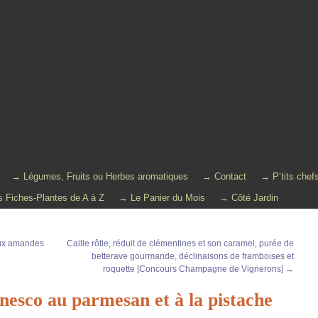
→ Légumes, Fruits ou Herbes aromatiques
→ Contact
→ P’tits chef
 Fiches-Plantes de A à Z
→ Le Panier du Mois
→ Côté Jardin
aux amandes
Caille rôtie, réduit de clémentines et son caramel, purée de
betterave gourmande, déclinaisons de framboises et
roquette [Concours Champagne de Vignerons]
→
nesco au parmesan et à la pistache