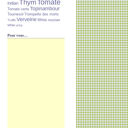
Tomate
Thym
indian
Topinambour
Tomate verte
Tournesol
Trompette des morts
Verveine
White russian
Truffe
White ursa
Pour vous…