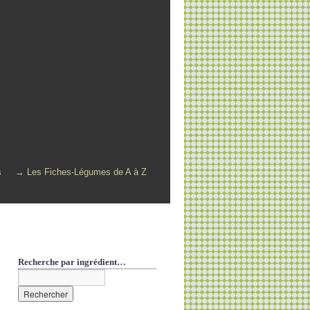
s
→ Les Fiches-Légumes de A à Z
Recherche par ingrédient…