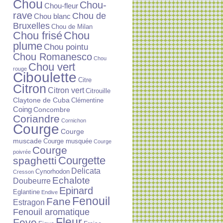
Chou
Chou-
Chou-fleur
rave
Chou de
Chou blanc
Bruxelles
Chou de Milan
Chou frisé
Chou
plume
Chou pointu
Chou Romanesco
Chou
Chou vert
rouge
Ciboulette
Citre
Citron
Citron vert
Citrouille
Claytone de Cuba
Clémentine
Coing
Concombre
Coriandre
Cornichon
Courge
Courge
muscade
Courge musquée
Courge
Courge
poivrée
Courgette
spaghetti
Delicata
Cynorhodon
Cresson
Echalote
Doubeurre
Epinard
Eglantine
Endive
Fenouil
Fane
Estragon
Fenouil aromatique
Fleur
Feve