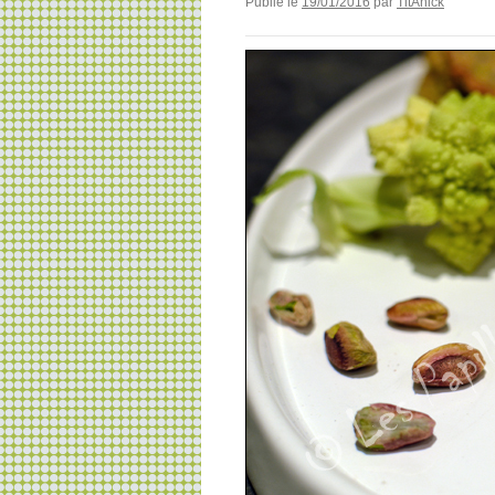
Publié le
19/01/2016
par
TitAnick