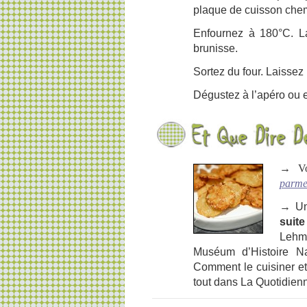
plaque de cuisson chem
Enfournez à 180°C. La
brunisse.
Sortez du four. Laissez r
Dégustez à l’apéro ou
→ Voi
parme
→ Un
suite
Lehma
Muséum d’Histoire Nat
Comment le cuisiner et 
tout dans La Quotidienn