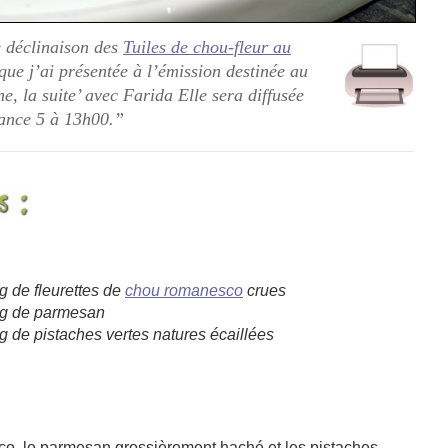
e déclinaison des
Tuiles de chou-fleur au
que j’ai présentée à l’émission destinée au
e, la suite’ avec Farida Elle sera diffusée
rance 5 à 13h00.”
g de fleurettes de
chou romanesco
crues
 g de parmesan
g de pistaches vertes natures écaillées
o, le parmesan grossièrement haché et les pistaches.