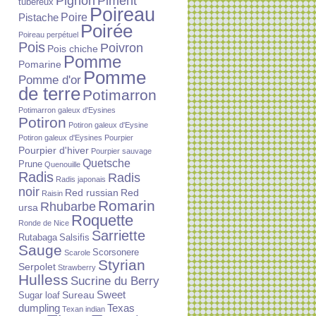
Piment
Pignon
tubéreux
Poireau
Poire
Pistache
Poirée
Poireau perpétuel
Pois
Poivron
Pois chiche
Pomme
Pomarine
Pomme
Pomme d'or
de terre
Potimarron
Potimarron galeux d'Eysines
Potiron
Potiron galeux d'Eysine
Potiron galeux d'Eysines
Pourpier
Pourpier d'hiver
Pourpier sauvage
Quetsche
Prune
Quenouille
Radis
Radis
Radis japonais
noir
Red russian
Red
Raisin
Romarin
Rhubarbe
ursa
Roquette
Ronde de Nice
Sarriette
Rutabaga
Salsifis
Sauge
Scorsonere
Scarole
Styrian
Serpolet
Strawberry
Hulless
Sucrine du Berry
Sureau
Sweet
Sugar loaf
dumpling
Texas
Texan indian