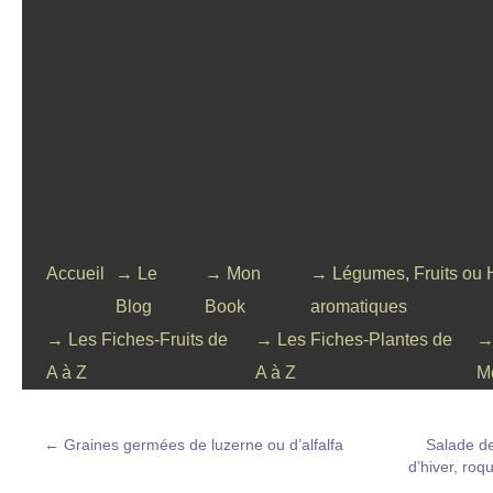
Accueil
→ Le
→ Mon
→ Légumes, Fruits ou 
Blog
Book
aromatiques
→ Les Fiches-Fruits de
→ Les Fiches-Plantes de
→
A à Z
A à Z
M
←
Graines germées de luzerne ou d’alfalfa
Salade d
d’hiver, roq