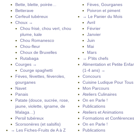
Bette, blette, poirée…
Fèves, Gourganes
Betterave
Poivron et piment
Cerfeuil tubéreux
→ Le Panier du Mois
Choux →
Avril
Chou frisé, chou vert, chou
Février
plume, kale
Janvier
Chou Romanesco
Juin
Chou-fleur
Mai
Choux de Bruxelles
Mars
Rutabaga
→ P’tits chefs
Courges →
Alimentation et Petite Enfa
Courge spaghetti
(1-4 ans) →
Fèves, fèvettes, fèveroles,
Concours
gourganes
Cuisine Ludique Pour Tou
Navet
Mon Parcours
Panais
Ateliers Culinaires
Patate (douce, sucrée, rose,
On en Parle !
jaune, violette, igname, de
Publications
Malaga…)
Ateliers et Animations
Persil tubéreux
Formations et Conférence
Scorsonères (et salsifis)
On en Parle !
→ Les Fiches-Fruits de A à Z
Publications