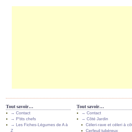
Tout savoir…
Tout savoir…
→ Contact
→ Contact
→ P’tits chefs
→ Côté Jardin
→ Les Fiches-Légumes de A à
Céleri-rave et céleri à cô
Z
Cerfeuil tubéreux