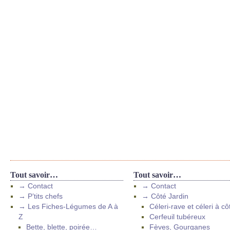
Tout savoir…
Tout savoir…
→ Contact
→ Contact
→ P’tits chefs
→ Côté Jardin
→ Les Fiches-Légumes de A à
Céleri-rave et céleri à cô
Z
Cerfeuil tubéreux
Bette, blette, poirée…
Fèves, Gourganes