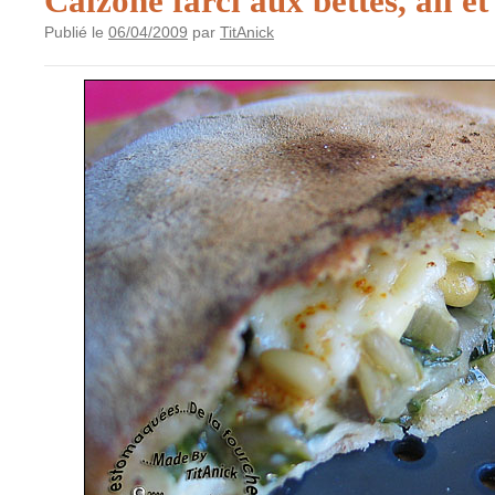
Calzone farci aux bettes, ail e
Publié le
06/04/2009
par
TitAnick