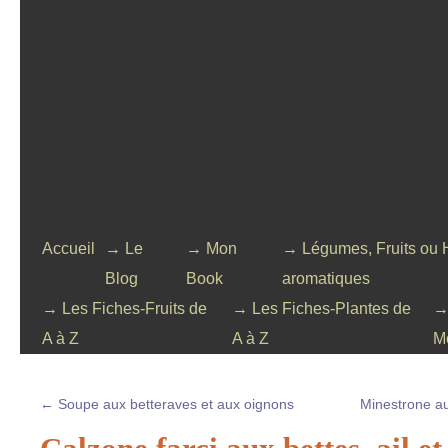
Accueil
→ Le
→ Mon
→ Légumes, Fruits ou 
Blog
Book
aromatiques
→ Les Fiches-Fruits de
→ Les Fiches-Plantes de
→
A à Z
A à Z
M
←
Soupe aux betteraves et aux oignons
Minestrone au