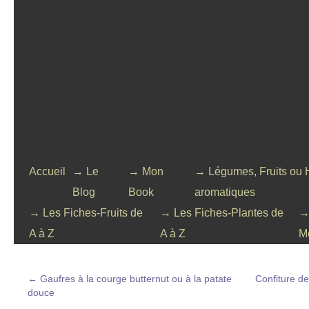
Accueil
→ Le
→ Mon
→ Légumes, Fruits ou 
Blog
Book
aromatiques
→ Les Fiches-Fruits de
→ Les Fiches-Plantes de
→
A à Z
A à Z
M
←
Gaufres à la courge butternut ou à la patate
Confiture de
douce