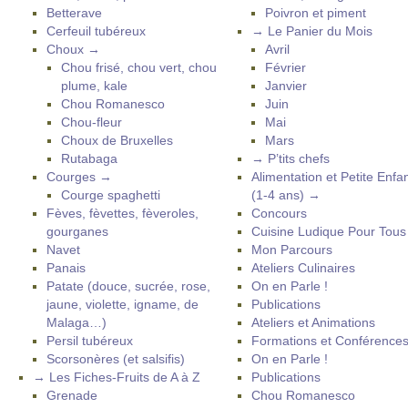
Betterave
Poivron et piment
Cerfeuil tubéreux
→ Le Panier du Mois
Choux →
Avril
Chou frisé, chou vert, chou
Février
plume, kale
Janvier
Chou Romanesco
Juin
Chou-fleur
Mai
Choux de Bruxelles
Mars
Rutabaga
→ P’tits chefs
Courges →
Alimentation et Petite Enfa
Courge spaghetti
(1-4 ans) →
Fèves, fèvettes, fèveroles,
Concours
gourganes
Cuisine Ludique Pour Tou
Navet
Mon Parcours
Panais
Ateliers Culinaires
Patate (douce, sucrée, rose,
On en Parle !
jaune, violette, igname, de
Publications
Malaga…)
Ateliers et Animations
Persil tubéreux
Formations et Conférence
Scorsonères (et salsifis)
On en Parle !
→ Les Fiches-Fruits de A à Z
Publications
Grenade
Chou Romanesco