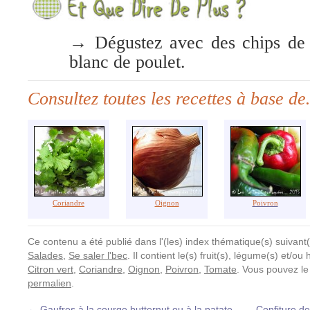
→ Dégustez avec des chips de 
blanc de poulet.
Consultez toutes les recettes à base d
Coriandre
Oignon
Poivron
Ce contenu a été publié dans l'(les) index thématique(s) suivant(
Salades
,
Se saler l'bec
. Il contient le(s) fruit(s), légume(s) et/o
Citron vert
,
Coriandre
,
Oignon
,
Poivron
,
Tomate
. Vous pouvez le
permalien
.
←
Gaufres à la courge butternut ou à la patate
Confiture de