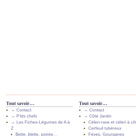
Tout savoir…
Tout savoir…
→ Contact
→ Contact
→ P’tits chefs
→ Côté Jardin
→ Les Fiches-Légumes de A à
Céleri-rave et céleri à cô
Z
Cerfeuil tubéreux
Bette, blette, poirée…
Fèves, Gourganes