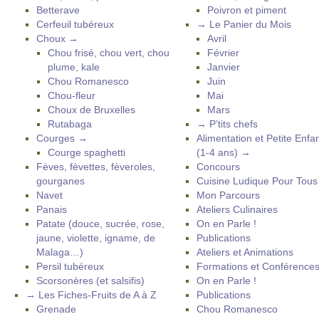
Betterave
Poivron et piment
Cerfeuil tubéreux
→ Le Panier du Mois
Choux →
Avril
Chou frisé, chou vert, chou
Février
plume, kale
Janvier
Chou Romanesco
Juin
Chou-fleur
Mai
Choux de Bruxelles
Mars
Rutabaga
→ P’tits chefs
Courges →
Alimentation et Petite Enfa
Courge spaghetti
(1-4 ans) →
Fèves, fèvettes, fèveroles,
Concours
gourganes
Cuisine Ludique Pour Tou
Navet
Mon Parcours
Panais
Ateliers Culinaires
Patate (douce, sucrée, rose,
On en Parle !
jaune, violette, igname, de
Publications
Malaga…)
Ateliers et Animations
Persil tubéreux
Formations et Conférence
Scorsonères (et salsifis)
On en Parle !
→ Les Fiches-Fruits de A à Z
Publications
Grenade
Chou Romanesco