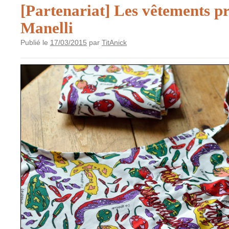
[Partenariat] Les vêtements pr
Manelli
Publié le
17/03/2015
par
TitAnick