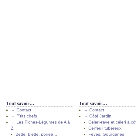
Tout savoir…
Tout savoir…
→ Contact
→ Contact
→ P’tits chefs
→ Côté Jardin
→ Les Fiches-Légumes de A à
Céleri-rave et céleri à cô
Z
Cerfeuil tubéreux
Bette, blette, poirée…
Fèves, Gourganes