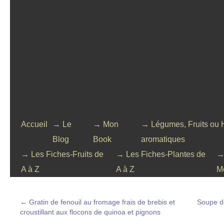
Accueil
→ Le
→ Mon
→ Légumes, Fruits ou 
Blog
Book
aromatiques
→ Les Fiches-Fruits de
→ Les Fiches-Plantes de
→
A à Z
A à Z
M
←
Gratin de fenouil au fromage frais de brebis et
Soupe de
croustillant aux flocons de quinoa et pignons