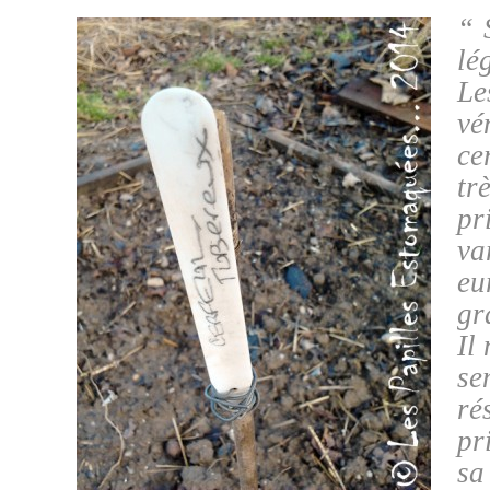
“
lé
L
v
ce
tr
pr
va
eu
gr
Il
s
ré
pr
sa