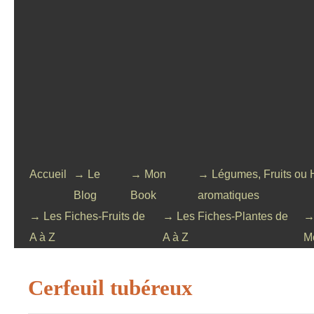
Accueil
→ Le
→ Mon
→ Légumes, Fruits ou 
Blog
Book
aromatiques
→ Les Fiches-Fruits de
→ Les Fiches-Plantes de
→
A à Z
A à Z
M
Cerfeuil tubéreux