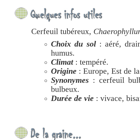
Cerfeuil tubéreux,
Chaerophyllu
Choix du sol
: aéré, drain
humus.
Climat
: tempéré.
Origine
: Europe, Est de l
Synonymes
: cerfeuil bul
bulbeux.
Durée de vie
: vivace, bis