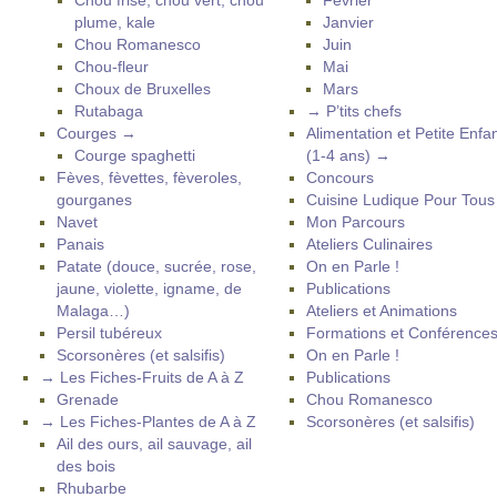
Chou frisé, chou vert, chou
Février
plume, kale
Janvier
Chou Romanesco
Juin
Chou-fleur
Mai
Choux de Bruxelles
Mars
Rutabaga
→ P’tits chefs
Courges →
Alimentation et Petite Enfa
Courge spaghetti
(1-4 ans) →
Fèves, fèvettes, fèveroles,
Concours
gourganes
Cuisine Ludique Pour Tou
Navet
Mon Parcours
Panais
Ateliers Culinaires
Patate (douce, sucrée, rose,
On en Parle !
jaune, violette, igname, de
Publications
Malaga…)
Ateliers et Animations
Persil tubéreux
Formations et Conférence
Scorsonères (et salsifis)
On en Parle !
→ Les Fiches-Fruits de A à Z
Publications
Grenade
Chou Romanesco
→ Les Fiches-Plantes de A à Z
Scorsonères (et salsifis)
Ail des ours, ail sauvage, ail
des bois
Rhubarbe