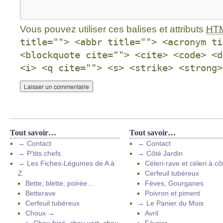
Vous pouvez utiliser ces balises et attributs
HT
title=""> <abbr title=""> <acronym ti
<blockquote cite=""> <cite> <code> <d
<i> <q cite=""> <s> <strike> <strong>
Tout savoir…
Tout savoir…
→ Contact
→ Contact
→ P’tits chefs
→ Côté Jardin
→ Les Fiches-Légumes de A à
Céleri-rave et céleri à cô
Z
Cerfeuil tubéreux
Bette, blette, poirée…
Fèves, Gourganes
Betterave
Poivron et piment
Cerfeuil tubéreux
→ Le Panier du Mois
Choux →
Avril