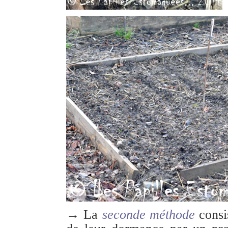
→ La
seconde méthode
consis