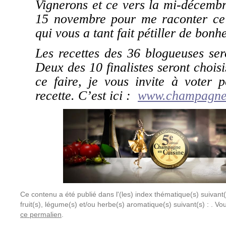
Vignerons et ce vers la mi-décemb
15 novembre pour me raconter ce 
qui vous a tant fait pétiller de bonh
Les recettes des 36 blogueuses ser
Deux des 10 finalistes seront chois
ce faire, je vous invite à vot
recette. C’est ici :
www.champagne
Ce contenu a été publié dans l'(les) index thématique(s) suivant(
fruit(s), légume(s) et/ou herbe(s) aromatique(s) suivant(s) : . V
ce permalien
.