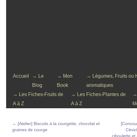
Accueil
→ Le
→ Mon
→ Légumes, Fruits ou 
Blog
Book
aromatiques
→ Les Fiches-Fruits de
→ Les Fiches-Plantes de
→
A à Z
A à Z
M
←
[Atelier] Biscuits à la courgette, chocolat et
[Concou
graines de courge
Cévic
ciboulette e