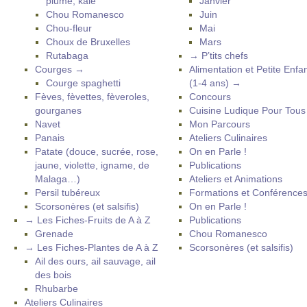
plume, kale
Janvier
Chou Romanesco
Juin
Chou-fleur
Mai
Choux de Bruxelles
Mars
Rutabaga
→ P’tits chefs
Courges →
Alimentation et Petite Enfa
Courge spaghetti
(1-4 ans) →
Fèves, fèvettes, fèveroles,
Concours
gourganes
Cuisine Ludique Pour Tou
Navet
Mon Parcours
Panais
Ateliers Culinaires
Patate (douce, sucrée, rose,
On en Parle !
jaune, violette, igname, de
Publications
Malaga…)
Ateliers et Animations
Persil tubéreux
Formations et Conférence
Scorsonères (et salsifis)
On en Parle !
→ Les Fiches-Fruits de A à Z
Publications
Grenade
Chou Romanesco
→ Les Fiches-Plantes de A à Z
Scorsonères (et salsifis)
Ail des ours, ail sauvage, ail
des bois
Rhubarbe
Ateliers Culinaires