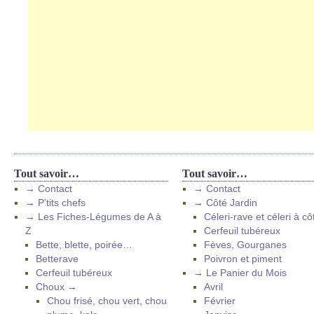
Tout savoir…
Tout savoir…
→ Contact
→ Contact
→ P’tits chefs
→ Côté Jardin
→ Les Fiches-Légumes de A à
Céleri-rave et céleri à cô
Z
Cerfeuil tubéreux
Bette, blette, poirée…
Fèves, Gourganes
Betterave
Poivron et piment
Cerfeuil tubéreux
→ Le Panier du Mois
Choux →
Avril
Chou frisé, chou vert, chou
Février