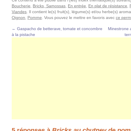
Ce contenu a été publié dans l'(les) index thématique(s) suivant(
Boucherie
,
Bricks, Samossas
,
En entrée
,
En plat de résistance
,
Viandes
. Il contient le(s) fruit(s), légume(s) et/ou herbe(s) arom
Oignon
,
Pomme
. Vous pouvez le mettre en favoris avec
ce perm
←
Gaspacho de betterave, tomate et concombre
Minestrone 
à la pistache
ter
5 réponses à
Bricks au chutney de pom