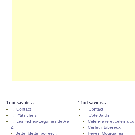
Tout savoir…
Tout savoir…
→ Contact
→ Contact
→ P’tits chefs
→ Côté Jardin
→ Les Fiches-Légumes de A à
Céleri-rave et céleri à cô
Z
Cerfeuil tubéreux
Bette, blette, poirée…
Fèves, Gourganes