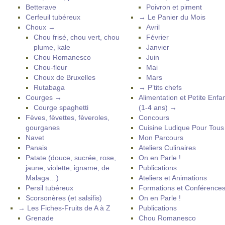
Betterave
Poivron et piment
Cerfeuil tubéreux
→ Le Panier du Mois
Choux →
Avril
Chou frisé, chou vert, chou
Février
plume, kale
Janvier
Chou Romanesco
Juin
Chou-fleur
Mai
Choux de Bruxelles
Mars
Rutabaga
→ P’tits chefs
Courges →
Alimentation et Petite Enfa
Courge spaghetti
(1-4 ans) →
Fèves, fèvettes, fèveroles,
Concours
gourganes
Cuisine Ludique Pour Tou
Navet
Mon Parcours
Panais
Ateliers Culinaires
Patate (douce, sucrée, rose,
On en Parle !
jaune, violette, igname, de
Publications
Malaga…)
Ateliers et Animations
Persil tubéreux
Formations et Conférence
Scorsonères (et salsifis)
On en Parle !
→ Les Fiches-Fruits de A à Z
Publications
Grenade
Chou Romanesco