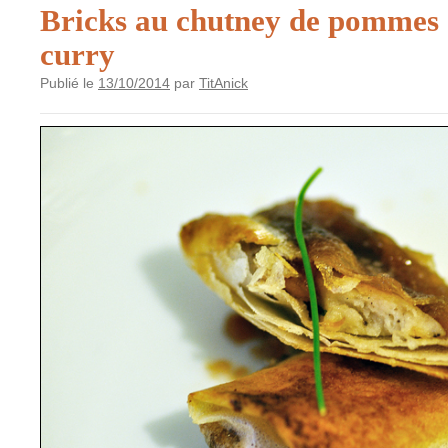
Bricks au chutney de pommes 
curry
Publié le
13/10/2014
par
TitAnick