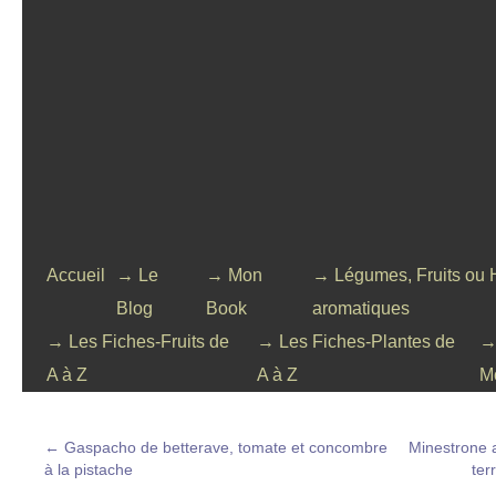
Accueil
→ Le
→ Mon
→ Légumes, Fruits ou 
Blog
Book
aromatiques
→ Les Fiches-Fruits de
→ Les Fiches-Plantes de
→
A à Z
A à Z
M
←
Gaspacho de betterave, tomate et concombre
Minestrone 
à la pistache
ter