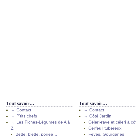
Tout savoir…
Tout savoir…
→ Contact
→ Contact
→ P’tits chefs
→ Côté Jardin
→ Les Fiches-Légumes de A à
Céleri-rave et céleri à cô
Z
Cerfeuil tubéreux
Bette, blette, poirée…
Fèves, Gourganes