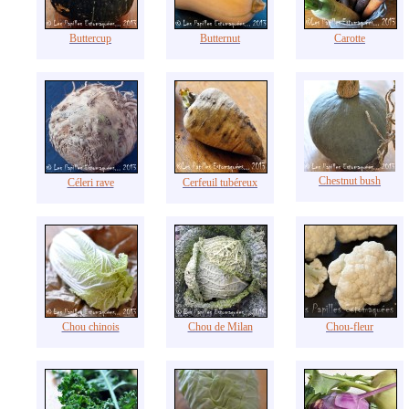
Buttercup
Butternut
Carotte
Chestnut bush
Céleri rave
Cerfeuil tubéreux
Chou chinois
Chou de Milan
Chou-fleur