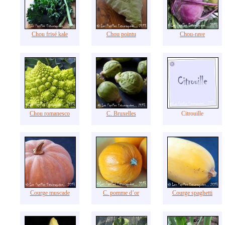
Chou frisé kale
Chou pointu
Chou-rave
Chou romanesco
C. Bruxelles
Citrouille
Courge muscade
C. pomme d’or
Courge spaghetti