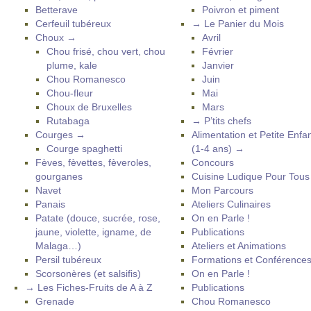
Betterave
Poivron et piment
Cerfeuil tubéreux
→ Le Panier du Mois
Choux →
Avril
Chou frisé, chou vert, chou
Février
plume, kale
Janvier
Chou Romanesco
Juin
Chou-fleur
Mai
Choux de Bruxelles
Mars
Rutabaga
→ P’tits chefs
Courges →
Alimentation et Petite Enfa
Courge spaghetti
(1-4 ans) →
Fèves, fèvettes, fèveroles,
Concours
gourganes
Cuisine Ludique Pour Tou
Navet
Mon Parcours
Panais
Ateliers Culinaires
Patate (douce, sucrée, rose,
On en Parle !
jaune, violette, igname, de
Publications
Malaga…)
Ateliers et Animations
Persil tubéreux
Formations et Conférence
Scorsonères (et salsifis)
On en Parle !
→ Les Fiches-Fruits de A à Z
Publications
Grenade
Chou Romanesco