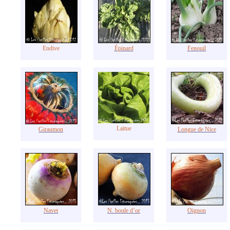
Endive
Épinard
Fenouil
Laitue
Giraumon
Longue de Nice
Navet
N. boule d’or
Oignon