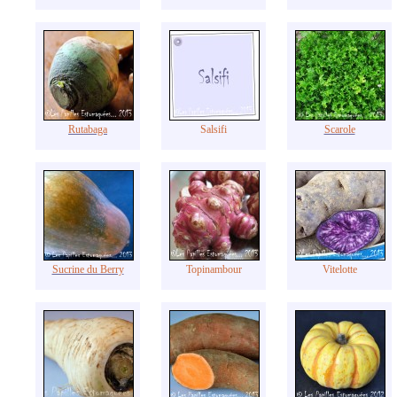
Rutabaga
Salsifi
Scarole
Sucrine du Berry
Topinambour
Vitelotte