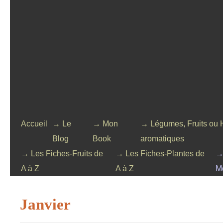
Accueil
→ Le
→ Mon
→ Légumes, Fruits ou 
Blog
Book
aromatiques
→ Les Fiches-Fruits de
→ Les Fiches-Plantes de
→
A à Z
A à Z
M
Janvier