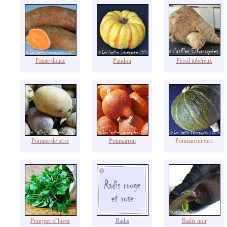
Patate douce
Patidou
Persil tubéreux
Pomme de terre
Potimarron
Potimarron vert
Pourpier d’hiver
Radis
Radis noir