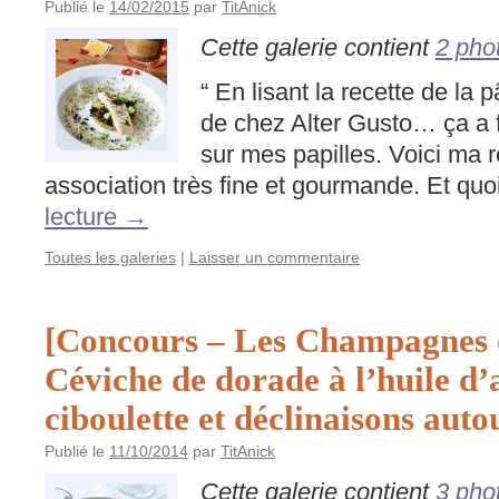
Publié le
14/02/2015
par
TitAnick
Cette galerie contient
2 pho
“ En lisant la recette de la 
de chez Alter Gusto… ça a fai
sur mes papilles. Voici ma r
association très fine et gourmande. Et qu
lecture
→
Toutes les galeries
|
Laisser un commentaire
[Concours – Les Champagnes 
Céviche de dorade à l’huile d’
ciboulette et déclinaisons auto
Publié le
11/10/2014
par
TitAnick
Cette galerie contient
3 pho