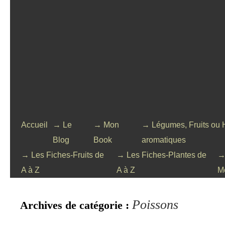
Accueil
→ Le
→ Mon
→ Légumes, Fruits ou 
Blog
Book
aromatiques
→ Les Fiches-Fruits de
→ Les Fiches-Plantes de
→
A à Z
A à Z
M
Poissons
Archives de catégorie :