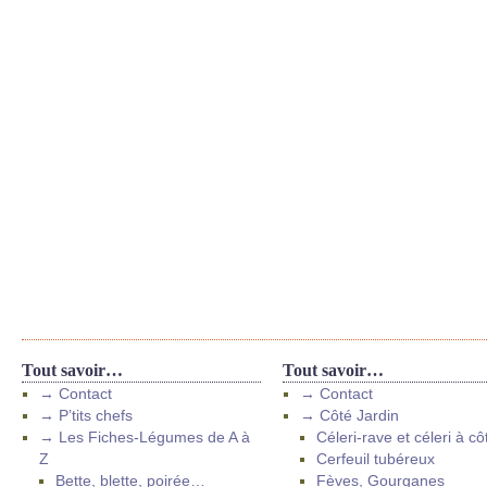
Tout savoir…
Tout savoir…
→ Contact
→ Contact
→ P’tits chefs
→ Côté Jardin
→ Les Fiches-Légumes de A à
Céleri-rave et céleri à cô
Z
Cerfeuil tubéreux
Bette, blette, poirée…
Fèves, Gourganes