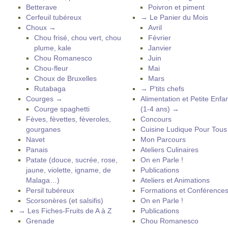
Betterave
Poivron et piment
Cerfeuil tubéreux
→ Le Panier du Mois
Choux →
Avril
Chou frisé, chou vert, chou
Février
plume, kale
Janvier
Chou Romanesco
Juin
Chou-fleur
Mai
Choux de Bruxelles
Mars
Rutabaga
→ P’tits chefs
Courges →
Alimentation et Petite Enfa
Courge spaghetti
(1-4 ans) →
Fèves, fèvettes, fèveroles,
Concours
gourganes
Cuisine Ludique Pour Tou
Navet
Mon Parcours
Panais
Ateliers Culinaires
Patate (douce, sucrée, rose,
On en Parle !
jaune, violette, igname, de
Publications
Malaga…)
Ateliers et Animations
Persil tubéreux
Formations et Conférence
Scorsonères (et salsifis)
On en Parle !
→ Les Fiches-Fruits de A à Z
Publications
Grenade
Chou Romanesco