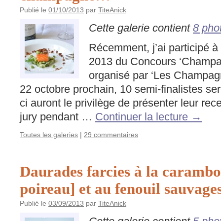
Publié le
01/10/2013
par
TiteAnick
Cette galerie contient
8 pho
Récemment, j’ai participé à 
2013 du Concours ‘Champag
organisé par ‘Les Champag
22 octobre prochain, 10 semi-finalistes se
ci auront le privilège de présenter leur r
jury pendant …
Continuer la lecture
→
Toutes les galeries
|
29 commentaires
Daurades farcies à la carambol
poireau] et au fenouil sauvage
Publié le
03/09/2013
par
TiteAnick