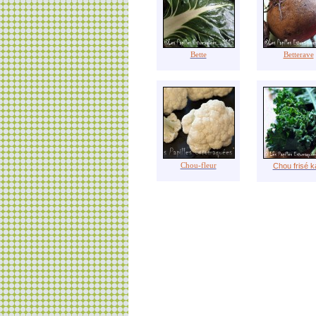
Bette
Betterave
Chou-fleur
Chou frisé k