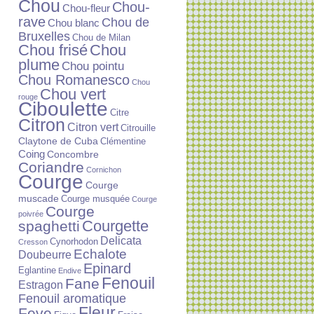
Chou
Chou-
Chou-fleur
rave
Chou de
Chou blanc
Bruxelles
Chou de Milan
Chou frisé
Chou
plume
Chou pointu
Chou Romanesco
Chou
Chou vert
rouge
Ciboulette
Citre
Citron
Citron vert
Citrouille
Claytone de Cuba
Clémentine
Coing
Concombre
Coriandre
Cornichon
Courge
Courge
muscade
Courge musquée
Courge
Courge
poivrée
Courgette
spaghetti
Delicata
Cynorhodon
Cresson
Echalote
Doubeurre
Epinard
Eglantine
Endive
Fenouil
Fane
Estragon
Fenouil aromatique
Fleur
Feve