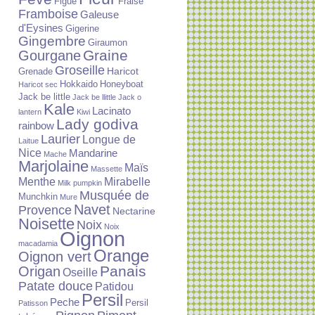
Figue
Fraise
Framboise
Galeuse
d'Eysines
Gigerine
Gingembre
Giraumon
Graine
Gourgane
Groseille
Haricot
Grenade
Hokkaido
Honeyboat
Haricot sec
Jack be little
Jack be llittle
Jack o
Kale
Lacinato
lantern
Kiwi
Lady godiva
rainbow
Laurier
Longue de
Laitue
Nice
Mandarine
Mache
Marjolaine
Maïs
Massette
Menthe
Mirabelle
Milk pumpkin
Musquée de
Munchkin
Mure
Navet
Provence
Nectarine
Noisette
Noix
Noix
Oignon
macadamia
Orange
Oignon vert
Panais
Origan
Oseille
Patate douce
Patidou
Persil
Peche
Persil
Patisson