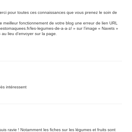
erci pour toutes ces connaissances que vous prenez le soin de
e meilleur fonctionnement de votre blog une erreur de lien URL
lesestomaquees.fr/les-legumes-de-a-a-z/ » sur l’image « Navets »
 au lieu d’envoyer sur la page.
rès intéressent
suis ravie ! Notamment les fiches sur les légumes et fruits sont