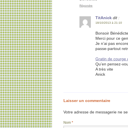
Répondre
TitAnick
dit :
18/10/2013 à 21:10
Bonsoir Bénédicte
Merci pour ce gen
Je n’ai pas encore
passe-partout ret
Gratin de courge 
Qu’en pensez-vo
A très vite
Anick
Laisser un commentaire
Votre adresse de messagerie ne ser
Nom
*