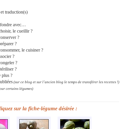
t traduction(s)
nfondre avec…
isir, le cueillir ?
onserver ?
réparer ?
nsommer, le cuisiner ?
socier ?
ongeler ?
riliser ?
 plus ?
ubliées
(sur ce blog et sur l’ancien blog le temps de transférer les recettes !)
our certains légumes)
iquez sur la fiche-légume désirée :