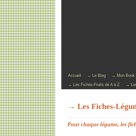
Accueil
→ Le Blog
→ Mon Book
→ Les Fiches-Fruits de A à Z
→ Les
→ Les Fiches-Légum
Pour chaque légume, les fich