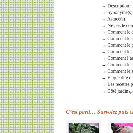
→ Description
→ Synonyme(s) e
→ Astuce(s)
→ Ne pas le co
→ Comment le cho
→ Comment le c
→ Comment le p
→ Comment le co
→ Comment l’as
→ Comment le c
→ Comment le sté
→ Et que dire de
→ Les recettes p
→ Côté jardin
(p
C’est parti… Survolez puis cl