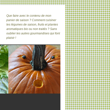
Que faire avec le contenu de mon
panier de saison ? Comment cuisiner
les légumes de saison, fruits et plantes
aromatiques bio ou non traités ? Sans
oublier les autres gourmandises qui font
plaisir !