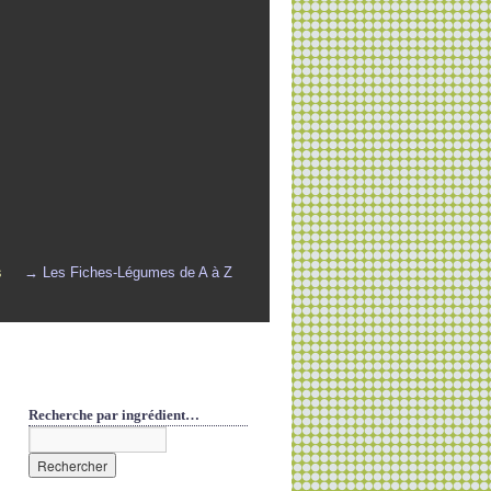
s
→ Les Fiches-Légumes de A à Z
Recherche par ingrédient…