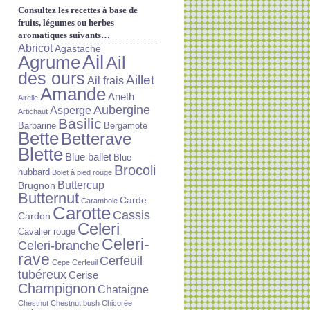
Consultez les recettes à base de
fruits, légumes ou herbes
aromatiques suivants…
Abricot
Agastache
Ail
Agrume
Ail
des ours
Aillet
Ail frais
Amande
Aneth
Airelle
Aubergine
Asperge
Artichaut
Basilic
Barbarine
Bergamote
Bette
Betterave
Blette
Blue ballet
Blue
Brocoli
hubbard
Bolet à pied rouge
Buttercup
Brugnon
Butternut
Carde
Carambole
Carotte
Cassis
Cardon
Celeri
Cavalier rouge
Celeri-
Celeri-branche
rave
Cerfeuil
Cepe
Cerfeuil
tubéreux
Cerise
Champignon
Chataigne
Chestnut
Chestnut bush
Chicorée