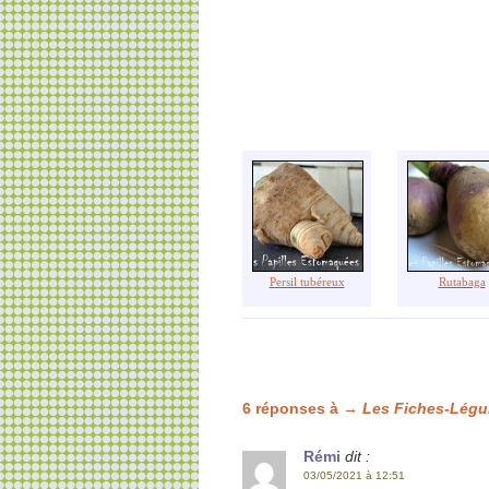
Persil tubéreux
Rutabaga
6 réponses à
→ Les Fiches-Légu
Rémi
dit :
03/05/2021 à 12:51