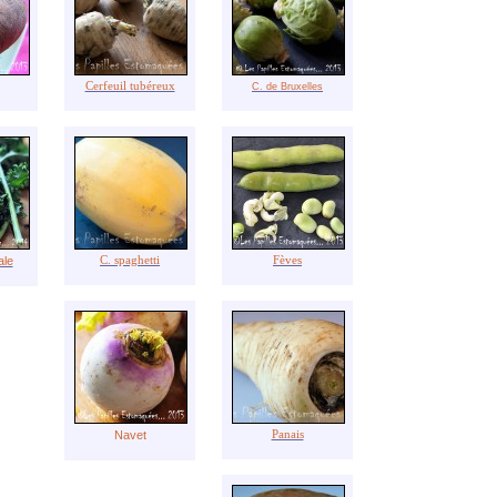
Cerfeuil tubéreux
C. de Bruxelles
ale
C. spaghetti
Fèves
Navet
Panais