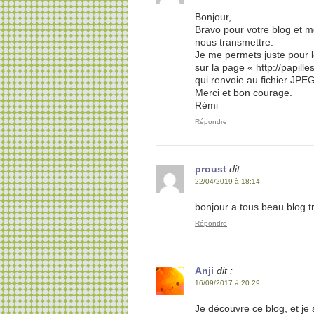
Bonjour,
Bravo pour votre blog et m
nous transmettre.
Je me permets juste pour l
sur la page « http://papil
qui renvoie au fichier JPEG
Merci et bon courage.
Rémi
Répondre
proust
dit :
22/04/2019 à 18:14
bonjour a tous beau blog t
Répondre
Anji
dit :
16/09/2017 à 20:29
Je découvre ce blog, et je 