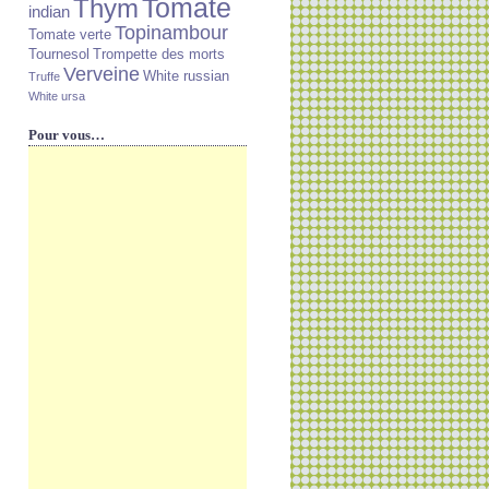
Tomate
Thym
indian
Topinambour
Tomate verte
Tournesol
Trompette des morts
Verveine
White russian
Truffe
White ursa
Pour vous…