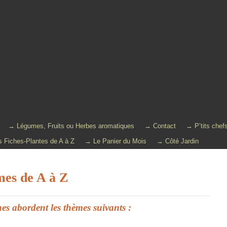
→ Légumes, Fruits ou Herbes aromatiques
→ Contact
→ P’tits chef
 Fiches-Plantes de A à Z
→ Le Panier du Mois
→ Côté Jardin
es de A à Z
es abordent les thèmes suivants :