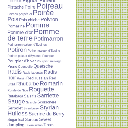
Piment
Pignon
tubéreux
Poireau
Poire
Pistache
Poirée
Poireau perpétuel
Pois
Poivron
Pois chiche
Pomme
Pomarine
Pomme
Pomme d'or
de terre
Potimarron
Potimarron galeux d'Eysines
Potiron
Potiron galeux d'Eysine
Potiron galeux d'Eysines
Pourpier
Pourpier d'hiver
Pourpier sauvage
Quetsche
Prune
Quenouille
Radis
Radis
Radis japonais
noir
Red russian
Red
Raisin
Romarin
Rhubarbe
ursa
Roquette
Ronde de Nice
Sarriette
Rutabaga
Salsifis
Sauge
Scorsonere
Scarole
Styrian
Serpolet
Strawberry
Hulless
Sucrine du Berry
Sureau
Sweet
Sugar loaf
dumpling
Texas
Texan indian