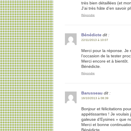
très bien détaillées (et mo
J’ai très hâte d’en savoir p
Répondre
Bénédicte
dit :
22/11/2013 à 10:07
Merci pour la réponse. Je 
l’occasion de la tester pr
Merci encore et à bientôt.
Bénédicte.
Répondre
Barusseau
dit :
16/10/2013 à 08:39
Bonjour et félicitations po
appétissantes ! Je voulais
galeuse d’Eysines » que no
Merci et bonne continuatio
Bénédicte