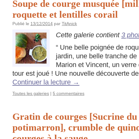
Soupe de courge musquée [mil
roquette et lentilles corail
Publié le
13/12/2014
par
TitAnick
Cette galerie contient
3 pho
“ Une belle poignée de roqu
jardin, une belle tranche d
Marion et Vincent, un verre d
tour est joué ! Une nouvelle découverte d
Continuer la lecture
→
Toutes les galeries
|
5 commentaires
Gratin de courges [Sucrine du
potimarron], crumble de quino
courges à la sauge