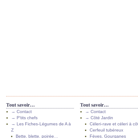
Tout savoir…
Tout savoir…
→ Contact
→ Contact
→ P’tits chefs
→ Côté Jardin
→ Les Fiches-Légumes de A à
Céleri-rave et céleri à cô
Z
Cerfeuil tubéreux
Bette, blette, poirée…
Fèves, Gourganes