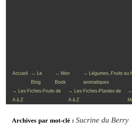
Accueil
→ Le
→ Mon
→ Légumes, Fruits ou 
Blog
Book
aromatiques
→ Les Fiches-Fruits de
→ Les Fiches-Plantes de
→
A à Z
A à Z
M
Sucrine du Berry
Archives par mot-clé :