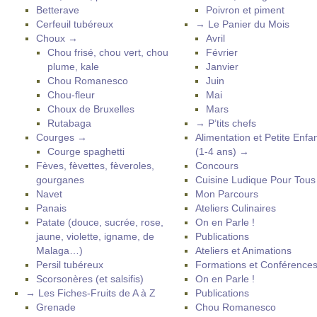
Betterave
Poivron et piment
Cerfeuil tubéreux
→ Le Panier du Mois
Choux →
Avril
Chou frisé, chou vert, chou
Février
plume, kale
Janvier
Chou Romanesco
Juin
Chou-fleur
Mai
Choux de Bruxelles
Mars
Rutabaga
→ P’tits chefs
Courges →
Alimentation et Petite Enfa
Courge spaghetti
(1-4 ans) →
Fèves, fèvettes, fèveroles,
Concours
gourganes
Cuisine Ludique Pour Tou
Navet
Mon Parcours
Panais
Ateliers Culinaires
Patate (douce, sucrée, rose,
On en Parle !
jaune, violette, igname, de
Publications
Malaga…)
Ateliers et Animations
Persil tubéreux
Formations et Conférence
Scorsonères (et salsifis)
On en Parle !
→ Les Fiches-Fruits de A à Z
Publications
Grenade
Chou Romanesco