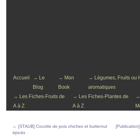
Accueil
→ Le
→ Mon
→ Légumes, Fruits ou 
Blog
Book
aromatiques
→ Les Fiches-Fruits de
→ Les Fiches-Plantes de
→
A à Z
A à Z
M
←
[STAUB] Cocotte de pois chiches et butternut
[Publication]
épicés