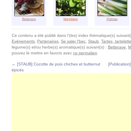
Betterave
Marjolaine
Poireau
Ce contenu a été publié dans l'(les) index thématique(s) suivant(
Evènements
,
Partenaires
,
Se saler l'bec
,
Staub
,
Tartes, tartelett
légume(s) et/ou herbe(s) aromatique(s) suivant(s) :
Betterave
,
M
pouvez le mettre en favoris avec
ce permalien
.
←
[STAUB] Cocotte de pois chiches et butternut
[Publication]
épicés