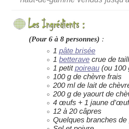
(Pour 6 à 8 personnes)
:
1
pâte brisée
1
betterave
crue de tai
1 petit
poireau
(ou 100
100 g de chèvre frais
200 ml de lait de chèvr
200 g de yaourt de chè
4 œufs + 1 jaune d’œu
12 à 20 câpres
Quelques branches de
Sel et poivre