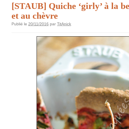
[STAUB] Quiche ‘girly’ à la be
et au chèvre
Publié le
20/11/2016
par
TitAnick