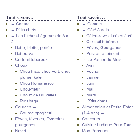
Tout savoir…
Tout savoir…
→ Contact
→ Contact
→ P’tits chefs
→ Côté Jardin
→ Les Fiches-Légumes de A à
Céleri-rave et céleri à cô
Z
Cerfeuil tubéreux
Bette, blette, poirée…
Fèves, Gourganes
Betterave
Poivron et piment
Cerfeuil tubéreux
→ Le Panier du Mois
Choux →
Avril
Chou frisé, chou vert, chou
Février
plume, kale
Janvier
Chou Romanesco
Juin
Chou-fleur
Mai
Choux de Bruxelles
Mars
Rutabaga
→ P’tits chefs
Courges →
Alimentation et Petite Enfa
Courge spaghetti
(1-4 ans) →
Fèves, fèvettes, fèveroles,
Concours
gourganes
Cuisine Ludique Pour Tou
Navet
Mon Parcours