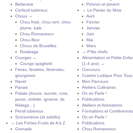
Betterave
Poivron et piment
Cerfeuil tubéreux
→ Le Panier du Mois
Choux →
Avril
Chou frisé, chou vert, chou
Février
plume, kale
Janvier
Chou Romanesco
Juin
Chou-fleur
Mai
Choux de Bruxelles
Mars
Rutabaga
→ P’tits chefs
Courges →
Alimentation et Petite Enfa
Courge spaghetti
(1-4 ans) →
Fèves, fèvettes, fèveroles,
Concours
gourganes
Cuisine Ludique Pour Tou
Navet
Mon Parcours
Panais
Ateliers Culinaires
Patate (douce, sucrée, rose,
On en Parle !
jaune, violette, igname, de
Publications
Malaga…)
Ateliers et Animations
Persil tubéreux
Formations et Conférence
Scorsonères (et salsifis)
On en Parle !
→ Les Fiches-Fruits de A à Z
Publications
Grenade
Chou Romanesco