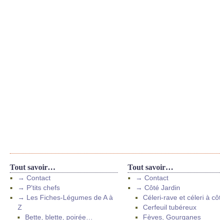
Tout savoir…
Tout savoir…
→ Contact
→ Contact
→ P’tits chefs
→ Côté Jardin
→ Les Fiches-Légumes de A à
Céleri-rave et céleri à cô
Z
Cerfeuil tubéreux
Bette, blette, poirée…
Fèves, Gourganes