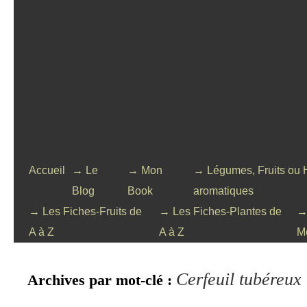
Accueil
→ Le
→ Mon
→ Légumes, Fruits ou 
Blog
Book
aromatiques
→ Les Fiches-Fruits de
→ Les Fiches-Plantes de
→
A à Z
A à Z
M
Cerfeuil tubéreux
Archives par mot-clé :