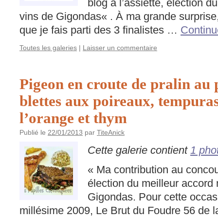
blog à l’assiette, élection d
vins de Gigondas« . À ma grande surprise, j
que je fais parti des 3 finalistes …
Continu
Toutes les galeries
|
Laisser un commentaire
Pigeon en croute de pralin au 
blettes aux poireaux, tempura
l’orange et thym
Publié le
22/01/2013
par
TiteAnick
Cette galerie contient
1 pho
« Ma contribution au concour
élection du meilleur accord 
Gigondas. Pour cette occasi
millésime 2009, Le Brut du Foudre 56 de l