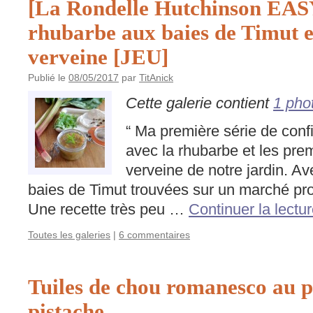
[La Rondelle Hutchinson EAS
rhubarbe aux baies de Timut et
verveine [JEU]
Publié le
08/05/2017
par
TitAnick
Cette galerie contient
1 pho
“ Ma première série de conf
avec la rhubarbe et les prem
verveine de notre jardin. Av
baies de Timut trouvées sur un marché pr
Une recette très peu …
Continuer la lectu
Toutes les galeries
|
6 commentaires
Tuiles de chou romanesco au p
pistache