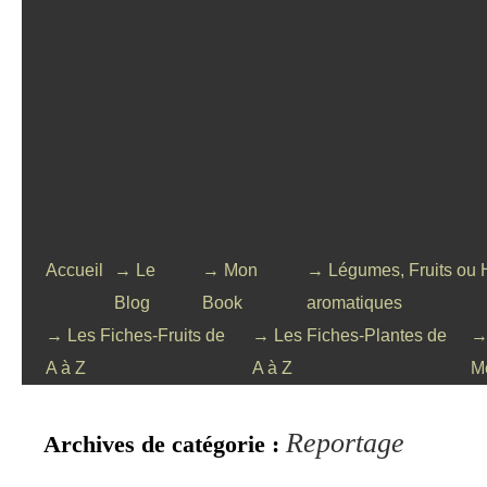
Accueil
→ Le
→ Mon
→ Légumes, Fruits ou 
Blog
Book
aromatiques
→ Les Fiches-Fruits de
→ Les Fiches-Plantes de
→
A à Z
A à Z
M
Reportage
Archives de catégorie :