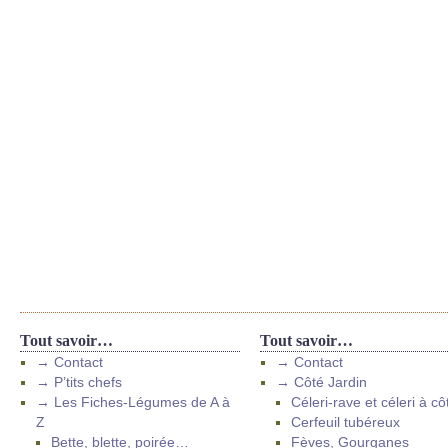
Tout savoir…
Tout savoir…
→ Contact
→ Contact
→ P’tits chefs
→ Côté Jardin
→ Les Fiches-Légumes de A à
Céleri-rave et céleri à cô
Z
Cerfeuil tubéreux
Bette, blette, poirée…
Fèves, Gourganes