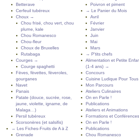
Betterave
Poivron et piment
Cerfeuil tubéreux
→ Le Panier du Mois
Choux →
Avril
Chou frisé, chou vert, chou
Février
plume, kale
Janvier
Chou Romanesco
Juin
Chou-fleur
Mai
Choux de Bruxelles
Mars
Rutabaga
→ P’tits chefs
Courges →
Alimentation et Petite Enfa
Courge spaghetti
(1-4 ans) →
Fèves, fèvettes, fèveroles,
Concours
gourganes
Cuisine Ludique Pour Tou
Navet
Mon Parcours
Panais
Ateliers Culinaires
Patate (douce, sucrée, rose,
On en Parle !
jaune, violette, igname, de
Publications
Malaga…)
Ateliers et Animations
Persil tubéreux
Formations et Conférence
Scorsonères (et salsifis)
On en Parle !
→ Les Fiches-Fruits de A à Z
Publications
Grenade
Chou Romanesco