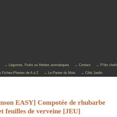
→ Légumes, Fruits ou Herbes aromatiques
→ Contact
→ P’tits chef
 Fiches-Plantes de A à Z
→ Le Panier du Mois
→ Côté Jardin
hinson EASY] Compotée de rhubarbe
t feuilles de verveine [JEU]