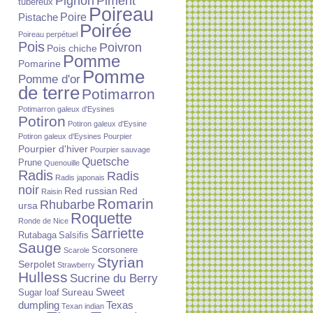
Piment
Pignon
tubéreux
Poireau
Poire
Pistache
Poirée
Poireau perpétuel
Pois
Poivron
Pois chiche
Pomme
Pomarine
Pomme
Pomme d'or
de terre
Potimarron
Potimarron galeux d'Eysines
Potiron
Potiron galeux d'Eysine
Potiron galeux d'Eysines
Pourpier
Pourpier d'hiver
Pourpier sauvage
Quetsche
Prune
Quenouille
Radis
Radis
Radis japonais
noir
Red russian
Red
Raisin
Romarin
Rhubarbe
ursa
Roquette
Ronde de Nice
Sarriette
Rutabaga
Salsifis
Sauge
Scorsonere
Scarole
Styrian
Serpolet
Strawberry
Hulless
Sucrine du Berry
Sureau
Sweet
Sugar loaf
dumpling
Texas
Texan indian