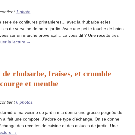
 contient
1 photo
.
 série de confitures printanières… avec la rhubarbe et les
illes de verveine de notre jardin. Avec une petite touche de baies
vées sur un marché provençal… ça vous dit ? Une recette très
uer la lecture
→
e de rhubarbe, fraises, et crumble
e courge et menthe
 contient
6 photos
.
 dernière ma voisine de jardin m’a donné une grosse poignée de
n ai fait une compote. J’adore ce type d’échange. On se donne
’échange des recettes de cuisine et des astuces de jardin. Une …
lecture
→