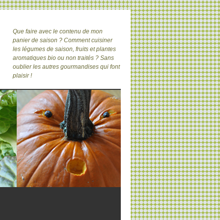
Que faire avec le contenu de mon
panier de saison ? Comment cuisiner
les légumes de saison, fruits et plantes
aromatiques bio ou non traités ? Sans
oublier les autres gourmandises qui font
plaisir !