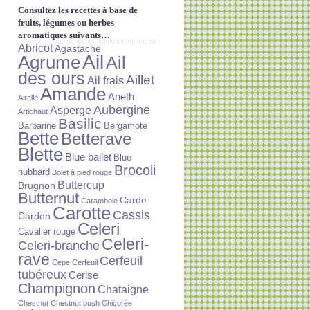
Consultez les recettes à base de
fruits, légumes ou herbes
aromatiques suivants…
Abricot
Agastache
Ail
Agrume
Ail
des ours
Aillet
Ail frais
Amande
Aneth
Airelle
Aubergine
Asperge
Artichaut
Basilic
Barbarine
Bergamote
Bette
Betterave
Blette
Blue ballet
Blue
Brocoli
hubbard
Bolet à pied rouge
Buttercup
Brugnon
Butternut
Carde
Carambole
Carotte
Cassis
Cardon
Celeri
Cavalier rouge
Celeri-
Celeri-branche
rave
Cerfeuil
Cepe
Cerfeuil
tubéreux
Cerise
Champignon
Chataigne
Chestnut
Chestnut bush
Chicorée