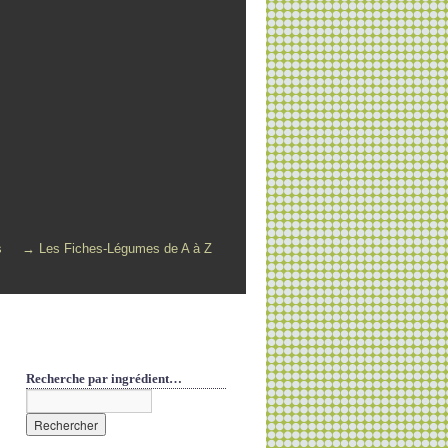
s
→ Les Fiches-Légumes de A à Z
Recherche par ingrédient…