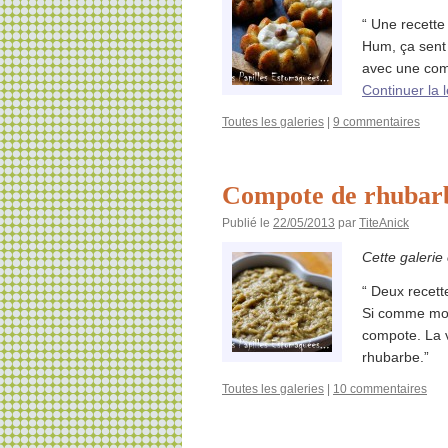
“ Une recette
Hum, ça sent b
avec une com
Continuer la 
Toutes les galeries
|
9 commentaires
Compote de rhubarbe
Publié le
22/05/2013
par
TiteAnick
Cette galerie
“ Deux recett
Si comme moi 
compote. La v
rhubarbe.”
Toutes les galeries
|
10 commentaires