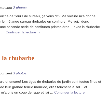
 contient
2 photos
.
touche de fleurs de sureau, ça vous dit? Ma voisine m’a donné
ser le mélange sureau rhubarbe en confiture. Me voici donc
 une seconde série de confitures printanières… avec la rhubarbe
in …
Continuer la lecture
→
à la rhubarbe
 contient
3 photos
.
core et encore! Les tiges de rhubarbe du jardin sont toutes fines et
de leur grande feuille mouillée, elles touchent le sol… et
l m’a pris un coup de rage et j’ai …
Continuer la lecture
→