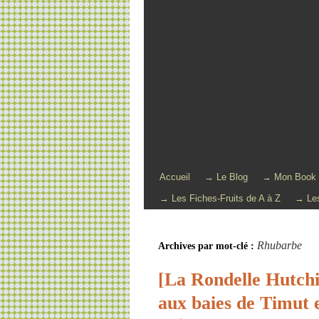
Accueil
→ Le Blog
→ Mon Book
→ Les Fiches-Fruits de A à Z
→ Les
Rhubarbe
Archives par mot-clé :
[La Rondelle Hutc
aux baies de Timut e