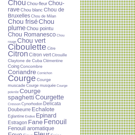
Chou
Chou-
Chou-fleur
rave
Chou de
Chou blanc
Bruxelles
Chou de Milan
Chou frisé
Chou
plume
Chou pointu
Chou Romanesco
Chou
Chou vert
rouge
Ciboulette
Citre
Citron
Citron vert
Citrouille
Claytone de Cuba
Clémentine
Coing
Concombre
Coriandre
Cornichon
Courge
Courge
muscade
Courge musquée
Courge
Courge
poivrée
Courgette
spaghetti
Delicata
Cynorhodon
Cresson
Echalote
Doubeurre
Epinard
Eglantine
Endive
Fenouil
Fane
Estragon
Fenouil aromatique
Fleur
Feve