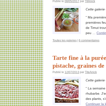
Publié le
08/05/2017
par
TitAnick
Cette galerie
“ Ma première
premières feu
de Timut trou
peu …
Contin
Toutes les galeries
|
6 commentaires
Tarte fine à la puré
pistache, graines d
Publié le
12/07/2013
par
TiteAnick
Cette galerie
“ La semaine
rhubarbe. J’e
des plants, s
Continuer la 