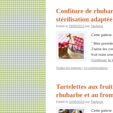
Confiture de rhubar
stérilisation adaptée
Publié le
29/05/2013
par
TiteAnick
Cette galerie
“ Mes premièr
J’aime les con
fruit mais un
Continuer la 
Toutes les galeries
|
14 commentaires
Tartelettes aux frui
rhubarbe et au fro
Publié le
22/05/2013
par
TiteAnick
Cette galerie