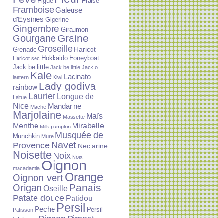
Figue
Fraise
Framboise
Galeuse
d'Eysines
Gigerine
Gingembre
Giraumon
Graine
Gourgane
Groseille
Haricot
Grenade
Hokkaido
Honeyboat
Haricot sec
Jack be little
Jack be llittle
Jack o
Kale
Lacinato
lantern
Kiwi
Lady godiva
rainbow
Laurier
Longue de
Laitue
Nice
Mandarine
Mache
Marjolaine
Maïs
Massette
Menthe
Mirabelle
Milk pumpkin
Musquée de
Munchkin
Mure
Navet
Provence
Nectarine
Noisette
Noix
Noix
Oignon
macadamia
Orange
Oignon vert
Panais
Origan
Oseille
Patate douce
Patidou
Persil
Peche
Persil
Patisson