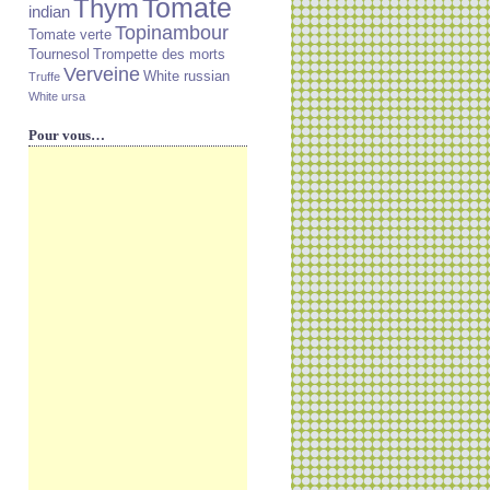
Tomate
Thym
indian
Topinambour
Tomate verte
Tournesol
Trompette des morts
Verveine
White russian
Truffe
White ursa
Pour vous…